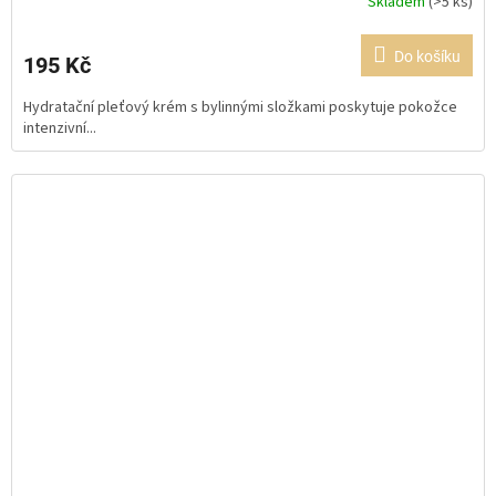
Skladem
(>5 ks)
Průměrné
hodnocení
produktu
Do košíku
195 Kč
je
5,0
Hydratační pleťový krém s bylinnými složkami poskytuje pokožce
z
intenzivní...
5
hvězdiček.