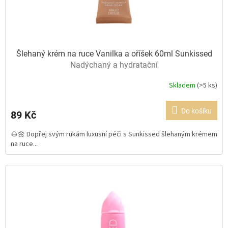
t
ů
Šlehaný krém na ruce Vanilka a oříšek 60ml Sunkissed
Nadýchaný a hydratační
Skladem
(>5 ks)
Průměrné
hodnocení
produktu
Do košíku
89 Kč
je
5,0
🌰🌼 Dopřej svým rukám luxusní péči s Sunkissed šlehaným krémem
z
na ruce...
5
hvězdiček.