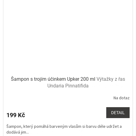
Šampon s trojím účinkem Upker 200 ml
Výtažky z řas
Undaria Pinnatifida
Na dotaz
Průměrné
hodnocení
produktu
DETAIL
199 Kč
je
5,0
Šampon, který pomáhá barveným vlasům si barvu déle udržet a
z
dodává jim...
5