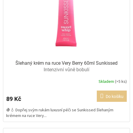
Šlehaný krém na ruce Very Berry 60ml Sunkissed
Intenzivní vůně bobulí
Skladem
(>5 ks)
Průměrné
hodnocení
produktu
Do košíku
89 Kč
je
5,0
🍇💧 Dopřej svým rukám luxusní péči se Sunkissed šlehaným
z
krémem na ruce Very...
5
hvězdiček.