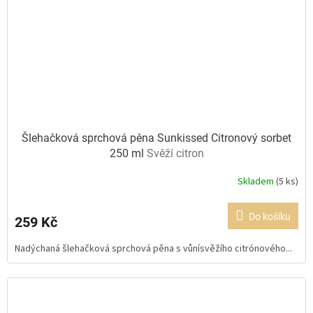
Šlehačková sprchová pěna Sunkissed Citronový sorbet
250 ml
Svěží citron
Skladem
(5 ks)
Průměrné
hodnocení
produktu
Do košíku
259 Kč
je
5,0
Nadýchaná šlehačková sprchová pěna s vůnísvěžího citrónového...
z
5
hvězdiček.