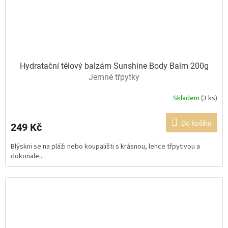
Hydratační tělový balzám Sunshine Body Balm 200g
Jemné třpytky
Skladem
(3 ks)
Průměrné
hodnocení
produktu
Do košíku
249 Kč
je
5,0
Blýskni se na pláži nebo koupališti s krásnou, lehce třpytivou a
z
dokonale...
5
hvězdiček.