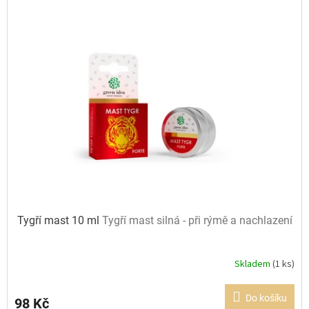
Tygří mast 10 ml
Tygří mast silná - při rýmě a nachlazení
Skladem
(1 ks)
Průměrné
hodnocení
produktu
Do košíku
98 Kč
je