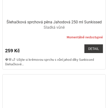
Šlehačková sprchová pěna Jahodová 250 ml Sunkissed
Sladká vůně
Momentálně nedostupné
Průměrné
hodnocení
produktu
DETAIL
259 Kč
je
5,0
🍓🌸🛁 Užijte si krémovou sprchu s vůní jahod díky Sunkissed
z
šlehačkové...
5
hvězdiček.