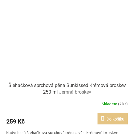
Šlehačková sprchová pěna Sunkissed Krémová broskev
250 ml
Jemná broskev
Skladem
(2 ks)
Průměrné
hodnocení
produktu
Do košíku
259 Kč
je
5,0
Nadýchaná šlehačková sprchová pěna s vůní krémové broskve
z