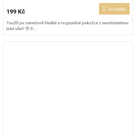
Do košíku
199 Kč
Toužíš po sametově hladké a rozjasněné pokožce s neodolatelnou
letní vůní? 🍑🌞...