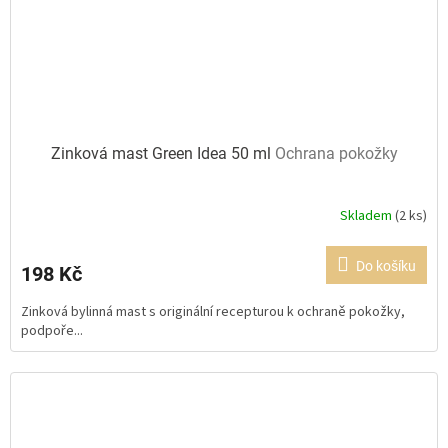
Zinková mast Green Idea 50 ml
Ochrana pokožky
Skladem
(2 ks)
Průměrné
hodnocení
produktu
Do košíku
198 Kč
je
5,0
Zinková bylinná mast s originální recepturou k ochraně pokožky,
z
podpoře...
5
hvězdiček.