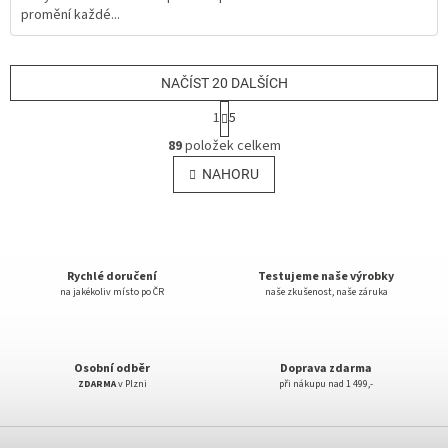
promění každé...
5
hvězdiček.
NAČÍST 20 DALŠÍCH
S
1
5
t
O
r
89
položek celkem
v
á
l
NAHORU
n
á
k
o
d
v
a
á
c
n
í
Rychlé doručení
Testujeme naše výrobky
í
p
na jakékoliv místo po ČR
naše zkušenost, naše záruka
r
v
k
y
Osobní odběr
Doprava zdarma
v
ZDARMA
v Plzni
při nákupu nad 1 499,-
ý
p
Z
i