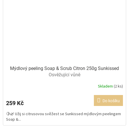
Mýdlový peeling Soap & Scrub Citron 250g Sunkissed
Osvěžující vůně
Skladem
(2 ks)
Průměrné
hodnocení
produktu
Do košíku
259 Kč
je
5,0
🍋🌿 Užij si citrusovou svěžest se Sunkissed mýdlovým peelingem
z
Soap &...
5
hvězdiček.