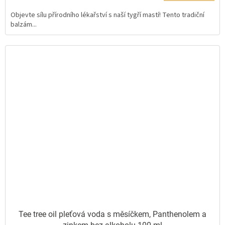
5,0
Objevte sílu přírodního lékařství s naší tygří mastí! Tento tradiční
z
balzám...
5
hvězdiček.
Tee tree oil pleťová voda s měsíčkem, Panthenolem a