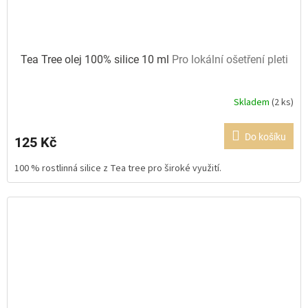
Tea Tree olej 100% silice 10 ml
Pro lokální ošetření pleti
Skladem
(2 ks)
Průměrné
hodnocení
produktu
Do košíku
125 Kč
je
5,0
100 % rostlinná silice z Tea tree pro široké využití.
z
5
hvězdiček.