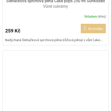
Šlehačková sprchová pěna Cake pops 250 ml Sunkissed
Vůně cukrárny
Skladem
(4 ks)
Průměrné
hodnocení
produktu
Do košíku
259 Kč
je
5,0
Nadýchaná šlehačková sprchová pěna (růžová pěna) s vůní Cake...
z
5
hvězdiček.