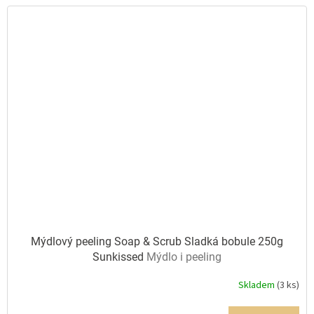
Mýdlový peeling Soap & Scrub Sladká bobule 250g
Sunkissed
Mýdlo i peeling
Skladem
(3 ks)
Průměrné
hodnocení
produktu