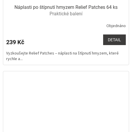
Náplasti po štípnutí hmyzem Relief Patches 64 ks
Praktické balení
Objednáno
Průměrné
hodnocení
produktu
DETAIL
239 Kč
je
5,0
Vyzkoušejte Relief Patches – náplasti na štípnutí hmyzem, které
z
rychle a...
5
hvězdiček.