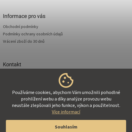
á
s
p
u
a
Informace pro vás
t
Obchodní podmínky
í
Podmínky ochrany osobních údajů
Vrácení zboží do 30 dnů
Kontakt
info
@
supertejpy.cz
+420 725 369 172
Používáme cookies, abychom Vám umožnili pohodlné
prohlížení webu a díky analýze provozu webu
neustále zlepšovali jeho funkce, výkon a použitelnost.
Více informací
Vytvořil Shoptet
Souhlasím