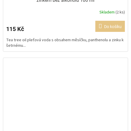
zinkem bez alkoholu 100 ml
Skladem
(2 ks)
Průměrné
hodnocení
produktu
Do košíku
115 Kč
je
5,0
Tea tree oil pleťová voda s obsahem měsíčku, panthenolu a zinku k
z
šetrnému...
5
hvězdiček.