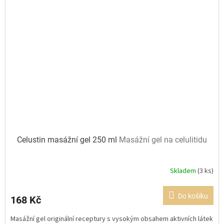
Celustin masážní gel 250 ml
Masážní gel na celulitidu
Skladem
(3 ks)
Průměrné
hodnocení
produktu
Do košíku
168 Kč
je
5,0
Masážní gel originální receptury s vysokým obsahem aktivních látek
z