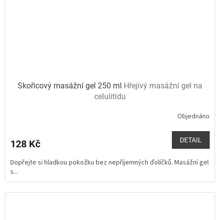
Skořicový masážní gel 250 ml
Hřejivý masážní gel na
celulitidu
Objednáno
Průměrné
hodnocení
produktu
DETAIL
128 Kč
je
5,0
Dopřejte si hladkou pokožku bez nepříjemných ďolíčků. Masážní gel
z
s...
5
hvězdiček.