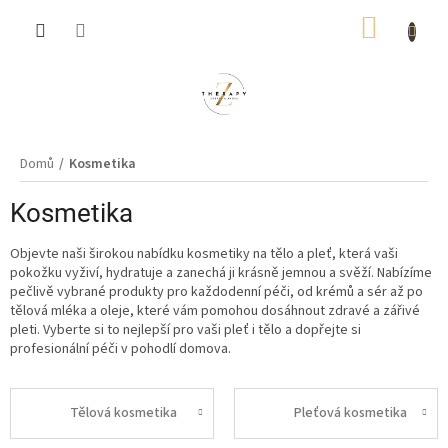
Přejít
NÁKUP
na
obsah
KOŠÍK
Domů
Kosmetika
Kosmetika
Objevte naši širokou nabídku kosmetiky na tělo a pleť, která vaši
pokožku vyživí, hydratuje a zanechá ji krásně jemnou a svěží. Nabízíme
pečlivě vybrané produkty pro každodenní péči, od krémů a sér až po
tělová mléka a oleje, které vám pomohou dosáhnout zdravé a zářivé
pleti. Vyberte si to nejlepší pro vaši pleť i tělo a dopřejte si
profesionální péči v pohodlí domova.
Tělová kosmetika
Pleťová kosmetika