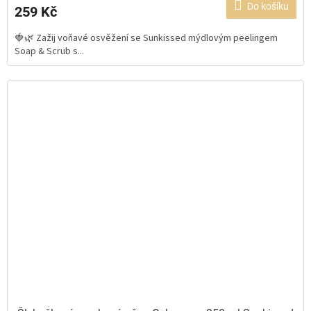
Do košíku
259 Kč
je
5,0
🍓🌿 Zažij voňavé osvěžení se Sunkissed mýdlovým peelingem
z
Soap & Scrub s...
5
hvězdiček.