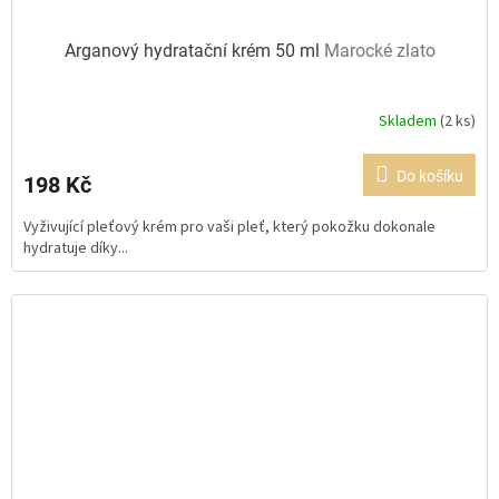
Arganový hydratační krém 50 ml
Marocké zlato
Skladem
(2 ks)
Průměrné
hodnocení
produktu
Do košíku
198 Kč
je
5,0
Vyživující pleťový krém pro vaši pleť, který pokožku dokonale
z
hydratuje díky...
5
hvězdiček.