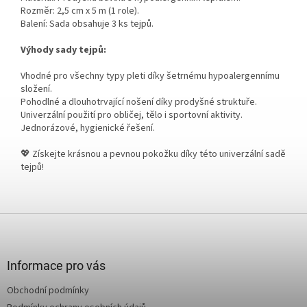
Rozměr: 2,5 cm x 5 m (1 role).
Balení: Sada obsahuje 3 ks tejpů.
Výhody sady tejpů:
Vhodné pro všechny typy pleti díky šetrnému hypoalergennímu
složení.
Pohodlné a dlouhotrvající nošení díky prodyšné struktuře.
Univerzální použití pro obličej, tělo i sportovní aktivity.
Jednorázové, hygienické řešení.
💖 Získejte krásnou a pevnou pokožku díky této univerzální sadě
tejpů!
Z
á
p
a
Informace pro vás
t
Obchodní podmínky
í