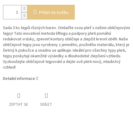
Přidat do košíku
Sada 3 ks tejpů různých barev. Omlaďte svou pleť s našimi obličejovými
tejpy! Tato inovativní metoda liftingu a podpory pleti pomáhá
redukovat vrásky, zpevnit kontury obličeje a zlepšit krevní oběh. Naše
obličejové tejpy jsou vyrobeny z jemného, pružného materiálu, který je
šetrný k pokožce a snadno se aplikuje. Ideální pro všechny typy pleti,
tejpy poskytují okamžité výsledky a dlouhodobé zlepšení vzhledu.
Vyzkoušejte obličejové tejpování a dejte své pleti nový, mladistvý
vzhled!
Detailní informace
ZEPTAT SE
SDÍLET