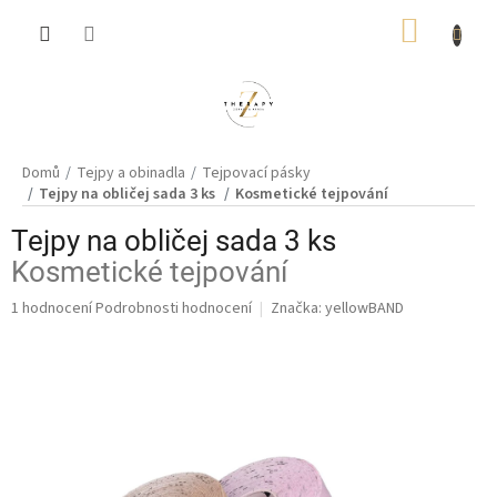
Přejít
NÁKUP
na
obsah
KOŠÍK
Domů
Tejpy a obinadla
Tejpovací pásky
Tejpy na obličej sada 3 ks
Kosmetické tejpování
Tejpy na obličej sada 3 ks
Kosmetické tejpování
Průměrné
1 hodnocení
Podrobnosti hodnocení
Značka:
yellowBAND
hodnocení
produktu
je
5,0
z
5
hvězdiček.