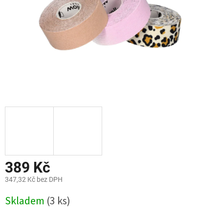
389 Kč
347,32 Kč bez DPH
Měrná
Skladem
(3 ks)
cena: