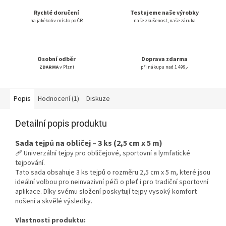
Rychlé doručení
Testujeme naše výrobky
na jakékoliv místo po ČR
naše zkušenost, naše záruka
Osobní odběr
Doprava zdarma
ZDARMA
v Plzni
při nákupu nad 1 499,-
Popis
Hodnocení (1)
Diskuze
Detailní popis produktu
Sada tejpů na obličej – 3 ks (2,5 cm x 5 m)
🩹 Univerzální tejpy pro obličejové, sportovní a lymfatické
tejpování.
Tato sada obsahuje 3 ks tejpů o rozměru 2,5 cm x 5 m, které jsou
ideální volbou pro neinvazivní péči o pleť i pro tradiční sportovní
aplikace. Díky svému složení poskytují tejpy vysoký komfort
nošení a skvělé výsledky.
Vlastnosti produktu: