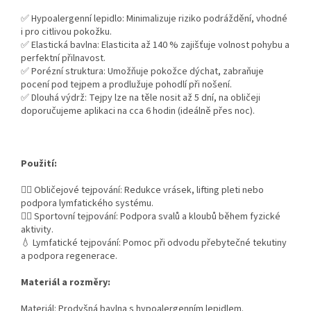
✅ Hypoalergenní lepidlo: Minimalizuje riziko podráždění, vhodné
i pro citlivou pokožku.
✅ Elastická bavlna: Elasticita až 140 % zajišťuje volnost pohybu a
perfektní přilnavost.
✅ Porézní struktura: Umožňuje pokožce dýchat, zabraňuje
pocení pod tejpem a prodlužuje pohodlí při nošení.
✅ Dlouhá výdrž: Tejpy lze na těle nosit až 5 dní, na obličeji
doporučujeme aplikaci na cca 6 hodin (ideálně přes noc).
Použití:
💆‍♀️ Obličejové tejpování: Redukce vrásek, lifting pleti nebo
podpora lymfatického systému.
🤸‍♀️ Sportovní tejpování: Podpora svalů a kloubů během fyzické
aktivity.
💧 Lymfatické tejpování: Pomoc při odvodu přebytečné tekutiny
a podpora regenerace.
Materiál a rozměry:
Materiál: Prodyšná bavlna s hypoalergenním lepidlem.