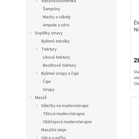
Vlasová kosmetika
Šampóny
Masky a zábaly
Ét
Ampule a séra
No
Doplňky stravy
ra
Bylinné tobolky
Pr
ho
Tinktury
pr
Lihové tinktury
2
je
Bezlihové tinktury
5,
Sl
z
Bylinné sirupy a čaje
ol
5
Čaje
Ole
hv
Sirupy
Masáž
Válečky na maderoterapii
Tělová maderoterapie
Obličejová maderoterapie
Masážní oleje
Válce a míčky