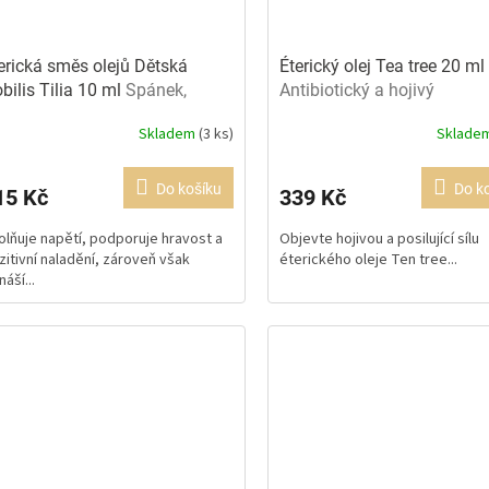
erická směs olejů Dětská
Éterický olej Tea tree 20 ml
bilis Tilia 10 ml
Spánek,
Antibiotický a hojivý
otizánětlivý
Skladem
(3 ks)
Sklade
Průměrné
hodnocení
produktu
Do košíku
Do k
15 Kč
339 Kč
je
5,0
olňuje napětí, podporuje hravost a
Objevte hojivou a posilující sílu
z
zitivní naladění, zároveň však
éterického oleje Ten tree...
5
náší...
hvězdiček.