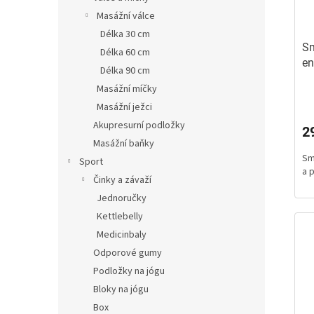
Masážní válce
Délka 30 cm
Sm
Délka 60 cm
en
Délka 90 cm
po
Masážní míčky
Masážní ježci
Akupresurní podložky
2
Masážní baňky
Sm
Sport
a 
Činky a závaží
Jednoručky
Kettlebelly
Medicinbaly
Odporové gumy
Podložky na jógu
Bloky na jógu
Box