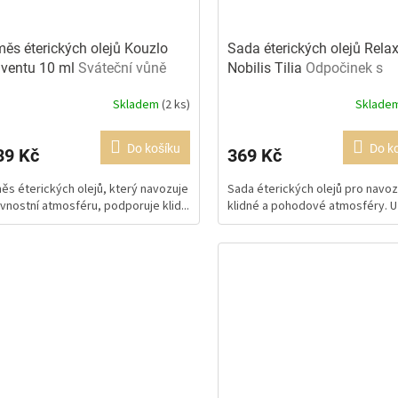
ěs éterických olejů Kouzlo
Sada éterických olejů Rela
ventu 10 ml
Sváteční vůně
Nobilis Tilia
Odpočinek s
aromaterapií
Skladem
(2 ks)
Sklade
Průměrné
hodnocení
produktu
Do košíku
Do k
39 Kč
369 Kč
je
5,0
ěs éterických olejů, který navozuje
Sada éterických olejů pro navoz
z
avnostní atmosféru, podporuje klid...
klidné a pohodové atmosféry. Uži
5
hvězdiček.
xtra široký tejp pro lymfotejpování a rehabilitaci