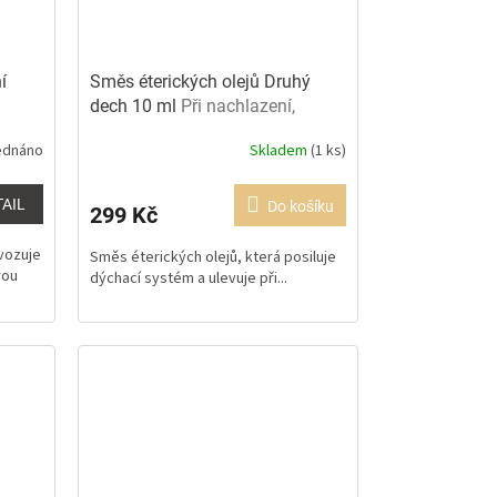
í
Směs éterických olejů Druhý
dech 10 ml
Při nachlazení,
chřipce a zahlenění
ednáno
Skladem
(1 ks)
TAIL
Do košíku
299 Kč
vozuje
Směs éterických olejů, která posiluje
rou
dýchací systém a ulevuje při...