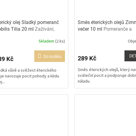
erický olej Sladký pomeranč
Směs éterických olejů Zimn
bilis Tilia 20 ml
Zažívání,
večer 10 ml
Pomeranče a
dost
svařené víno
Skladem
(2 ks)
Obj
ůměrné
Průměrné
dnocení
hodnocení
oduktu
produktu
DE
Do košíku
289 Kč
89 Kč
je
0
5,0
Směs éterických olejů, který na
adká vůně a svěžest éterického
z
sváteční pocit a podporuje dob
eje navozuje pocit pohody a klidu.
5
náladu.
j...
ězdiček.
hvězdiček.