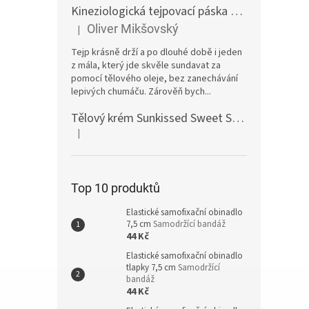
Kineziologická tejpovací páska 10 cm tělová
E
Oliver Mikšovský
|
Hodnocení produktu je 5 z 5 hvězdiček.
Tejp krásně drží a po dlouhé době i jeden
z mála, který jde skvěle sundavat za
pomocí tělového oleje, bez zanechávání
lepivých chumáču. Zárověň bych...
Tělový krém Sunkissed Sweet Swirl Marshmallow 300ml
|
Hodnocení produktu je 5 z 5 hvězdiček.
Top 10 produktů
Elastické samofixační obinadlo
7,5 cm
Samodržící bandáž
44 Kč
Elastické samofixační obinadlo
tlapky 7,5 cm
Samodržící
bandáž
44 Kč