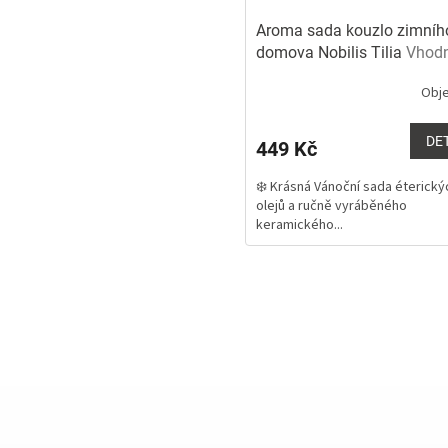
xtra široký tejp pro lymfotejpování a rehabilitaci
Aroma sada kouzlo zimníh
domova Nobilis Tilia
Vhod
jako dárek
Obj
DE
449 Kč
Sladká vůně
❄️ Krásná Vánoční sada éterický
olejů a ručně vyráběného
keramického...
O
v
l
á
d
a
c
í
p