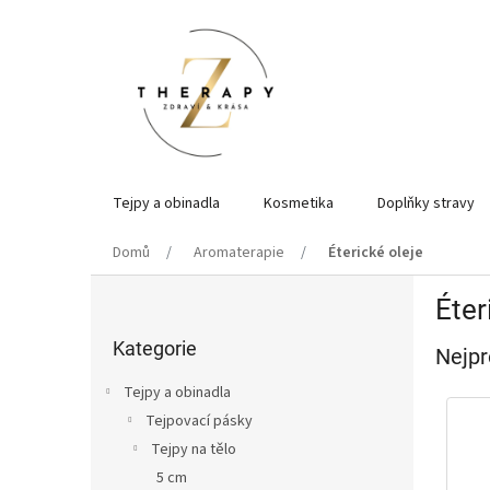
Přejít
na
obsah
Tejpy a obinadla
Kosmetika
Doplňky stravy
Domů
Aromaterapie
Éterické oleje
P
Éter
o
Přeskočit
s
kategorie
Kategorie
Nejpr
t
r
Tejpy a obinadla
a
Tejpovací pásky
n
Tejpy na tělo
n
í
5 cm