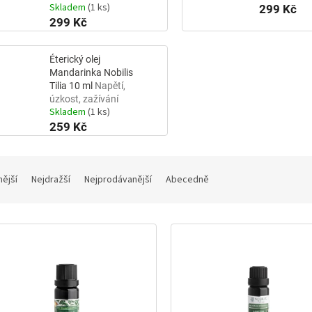
Skladem
(1 ks)
299 Kč
299 Kč
Éterický olej
Mandarinka Nobilis
Tilia 10 ml
Napětí,
úzkost, zažívání
Skladem
(1 ks)
259 Kč
nější
Nejdražší
Nejprodávanější
Abecedně