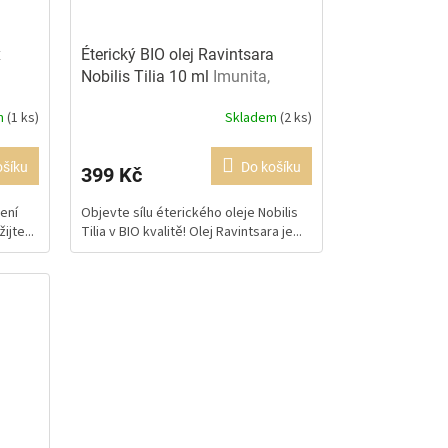
x
Éterický BIO olej Ravintsara
Nobilis Tilia 10 ml
Imunita,
prevence
m
(1 ks)
Skladem
(2 ks)
Průměrné
hodnocení
produktu
ošíku
Do košíku
399 Kč
je
4,0
ení
Objevte sílu éterického oleje Nobilis
z
jte...
Tilia v BIO kvalitě! Olej Ravintsara je...
5
hvězdiček.