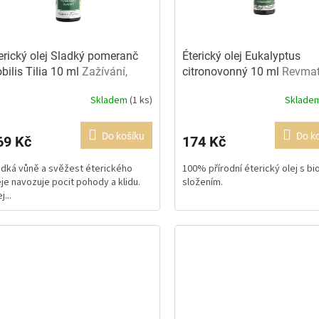
erický olej Sladký pomeranč
Éterický olej Eukalyptus
bilis Tilia 10 ml
Zažívání,
citronovonný 10 ml
Revmat
dost
potíže
Skladem
(1 ks)
Sklade
Do košíku
Do k
69 Kč
174 Kč
adká vůně a svěžest éterického
100% přírodní éterický olej s bi
eje navozuje pocit pohody a klidu.
složením.
j...