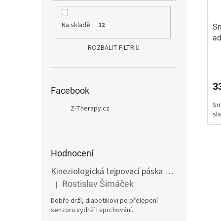
Na skladě
12
Sm
ad
ROZBALIT FILTR
3
Facebook
Sm
Z-Therapy.cz
sl
Hodnocení
Kineziologická tejpovací páska 10 cm tělová
E
Rostislav Šimáček
|
Hodnocení produktu je 5 z 5 hvězdiček.
Dobře drží, diabetikovi po přelepení
senzoru vydrží i sprchování.