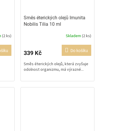
Směs éterických olejů Imunita
Nobilis Tilia 10 ml
Obranyschopnost, deprese
m
(2 ks)
Skladem
(2 ks)
Průměrné
hodnocení
produktu
ošíku
Do košíku
339 Kč
je
5,0
Směs éterických olejů, která zvyšuje
z
odolnost organizmu, má výrazné...
5
hvězdiček.