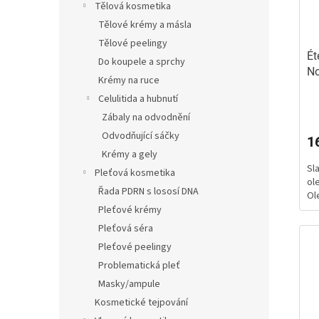
r
u
Tělová kosmetika
o
k
Tělové krémy a másla
d
t
Tělové peelingy
u
ů
Ét
Do koupele a sprchy
k
No
Krémy na ruce
t
ra
ů
Celulitida a hubnutí
Zábaly na odvodnění
Odvodňující sáčky
1
Krémy a gely
Sl
Pleťová kosmetika
ol
Řada PDRN s lososí DNA
Ole
Pleťové krémy
Pleťová séra
Pleťové peelingy
Problematická pleť
Masky/ampule
Kosmetické tejpování