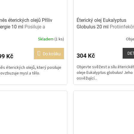
ěs éterických olejů Příliv
Éterický olej Eukalyptus
ergie 10 ml
Posiluje a
Globulus 20 ml
Protiinfekč
vzbuzuje
dýchací a močové cesty
Skladem
(1 ks)
Obj
Průměrné
hodnocení
produktu
DE
Do košíku
304 Kč
99 Kč
je
5,0
Objevte svěžest a sílu éterické
ěs éterických olejů, který posiluje
z
oleje Eukalyptus globulus! Jeho
povzbuzuje mysl a tělo.
5
osvěžující...
hvězdiček.