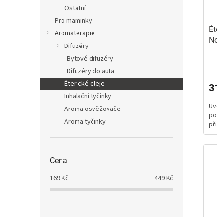
Ostatní
Pro maminky
Ét
Aromaterapie
No
Difuzéry
pr
Bytové difuzéry
Difuzéry do auta
Éterické oleje
3
Inhalační tyčinky
Uv
Aroma osvěžovače
po
Aroma tyčinky
při
Cena
169
Kč
449
Kč