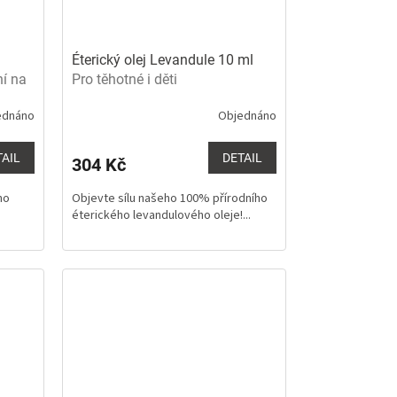
Éterický olej Levandule 10 ml
ní na
Pro těhotné i děti
ednáno
Objednáno
Průměrné
hodnocení
produktu
TAIL
DETAIL
304 Kč
je
5,0
ho
Objevte sílu našeho 100% přírodního
z
éterického levandulového oleje!...
5
hvězdiček.