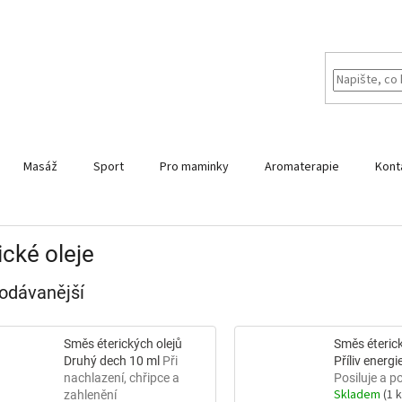
Masáž
Sport
Pro maminky
Aromaterapie
Kont
ické oleje
odávanější
Směs éterických olejů
Směs éterick
Druhý dech 10 ml
Při
Příliv energi
nachlazení, chřipce a
Posiluje a p
Skladem
(1 
zahlenění