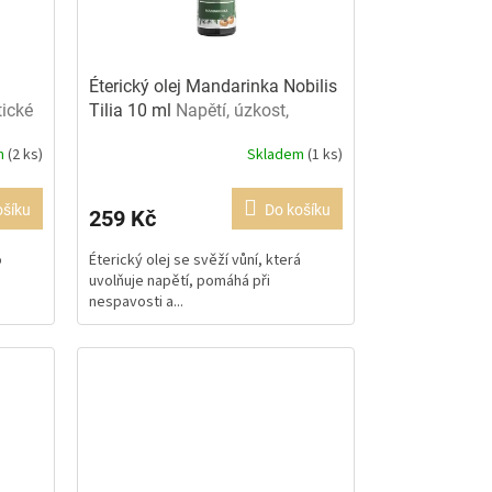
Éterický olej Mandarinka Nobilis
ické
Tilia 10 ml
Napětí, úzkost,
zažívání
m
(2 ks)
Skladem
(1 ks)
ošíku
Do košíku
259 Kč
o
Éterický olej se svěží vůní, která
uvolňuje napětí, pomáhá při
nespavosti a...