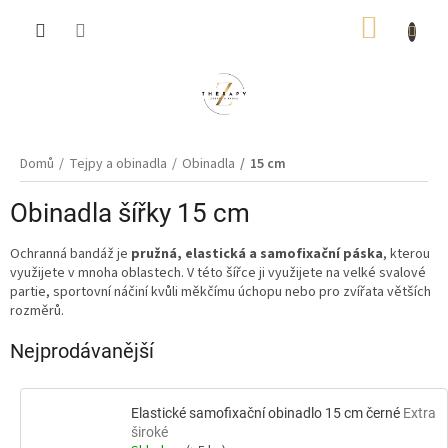
Přejít
NÁKUP
na
obsah
KOŠÍK
Domů
Tejpy a obinadla
Obinadla
15 cm
Obinadla šířky 15 cm
Ochranná bandáž je
pružná, elastická a samofixační páska
, kterou
využijete v mnoha oblastech. V této šířce ji využijete na velké svalové
partie, sportovní náčiní kvůli měkčímu úchopu nebo pro zvířata větších
rozměrů.
Nejprodávanější
Elastické samofixační obinadlo 15 cm černé
Extra
široké