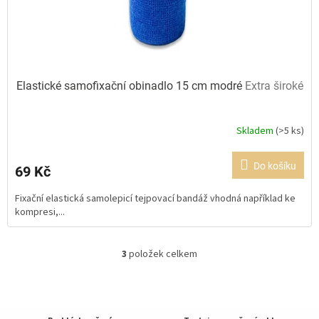
Elastické samofixační obinadlo 15 cm modré
Extra široké
Skladem
(>5 ks)
Průměrné
hodnocení
produktu
Do košíku
69 Kč
je
5,0
Fixační elastická samolepicí tejpovací bandáž vhodná například ke
z
kompresi,...
5
hvězdiček.
3
položek celkem
O
v
l
á
d