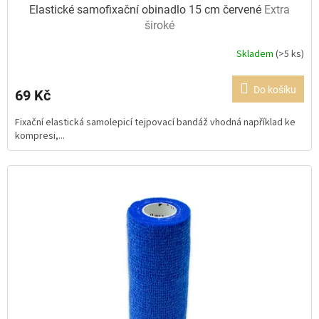
Elastické samofixační obinadlo 15 cm červené
Extra
široké
Skladem
(>5 ks)
Průměrné
hodnocení
produktu
Do košíku
69 Kč
je
5,0
Fixační elastická samolepicí tejpovací bandáž vhodná například ke
z
kompresi,...
5
hvězdiček.