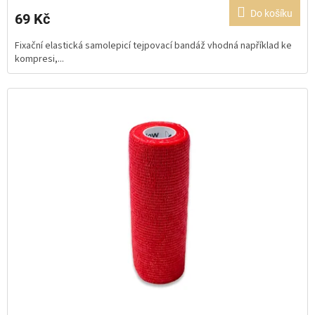
produktu
Do košíku
69 Kč
je
5,0
Fixační elastická samolepicí tejpovací bandáž vhodná například ke
z
kompresi,...
5
hvězdiček.