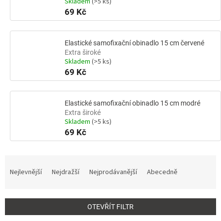
Skladem
(>5 ks)
69 Kč
Elastické samofixační obinadlo 15 cm červené
Extra široké
Skladem
(>5 ks)
69 Kč
Elastické samofixační obinadlo 15 cm modré
Extra široké
Skladem
(>5 ks)
69 Kč
Ř
a
Nejlevnější
Nejdražší
Nejprodávanější
Abecedně
z
e
n
OTEVŘÍT FILTR
í