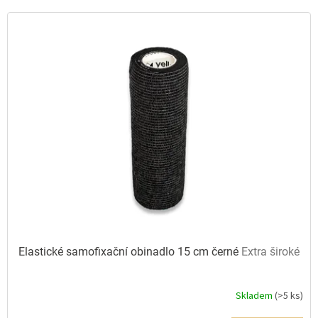
p
V
r
ý
o
p
d
i
u
s
k
p
t
r
ů
o
d
u
k
t
ů
Elastické samofixační obinadlo 15 cm černé
Extra široké
Skladem
(>5 ks)
Průměrné
hodnocení