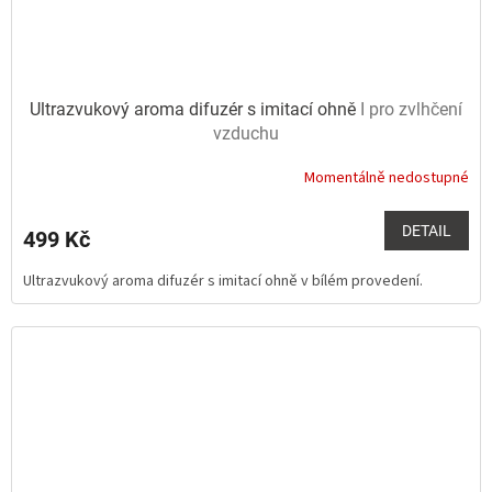
Ultrazvukový aroma difuzér s imitací ohně
I pro zvlhčení
vzduchu
Momentálně nedostupné
Průměrné
hodnocení
produktu
DETAIL
499 Kč
je
5,0
Ultrazvukový aroma difuzér s imitací ohně v bílém provedení.
z
5
hvězdiček.