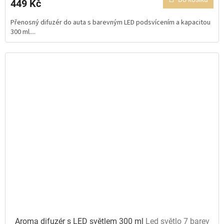
449 Kč
je
5,0
Přenosný difuzér do auta s barevným LED podsvícením a kapacitou
z
300 ml....
5
hvězdiček.
Aroma difuzér s LED světlem 300 ml
Led světlo 7 barev