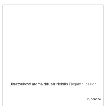
hvězdiček.
Ultrazvukový aroma difuzér Nobilis
Elegantní design
Objednáno
Průměrné
hodnocení