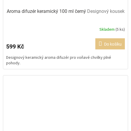
Aroma difuzér keramický 100 ml černý
Designový kousek
Skladem
(5 ks)
Průměrné
hodnocení
produktu
Do košíku
599 Kč
je
5,0
Designový keramický aroma difuzér pro voňavé chvilky plné
z
pohody.
5
hvězdiček.