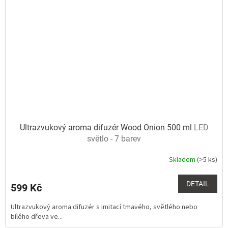
Ultrazvukový aroma difuzér Wood Onion 500 ml
LED
světlo - 7 barev
Skladem
(>5 ks)
Průměrné
hodnocení
produktu
DETAIL
599 Kč
je
5,0
Ultrazvukový aroma difuzér s imitací tmavého, světlého nebo
z
bílého dřeva ve...
5