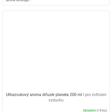
Jemně uvolňuje...
5
hvězdiček.
Ultrazvukový aroma difuzér planeta 200 ml
I pro zvlhčení
vzduchu
Skladem
(>5 ks)
Průměrné