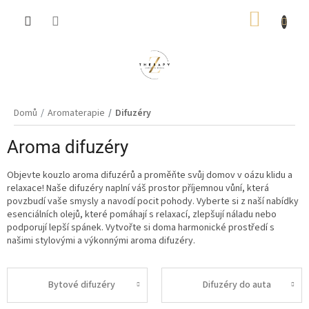
Přejít
NÁKUP
na
obsah
KOŠÍK
Domů
Aromaterapie
Difuzéry
Aroma difuzéry
Objevte kouzlo aroma difuzérů a proměňte svůj domov v oázu klidu a
relaxace! Naše difuzéry naplní váš prostor příjemnou vůní, která
povzbudí vaše smysly a navodí pocit pohody. Vyberte si z naší nabídky
esenciálních olejů, které pomáhají s relaxací, zlepšují náladu nebo
podporují lepší spánek. Vytvořte si doma harmonické prostředí s
našimi stylovými a výkonnými aroma difuzéry.
Bytové difuzéry
Difuzéry do auta