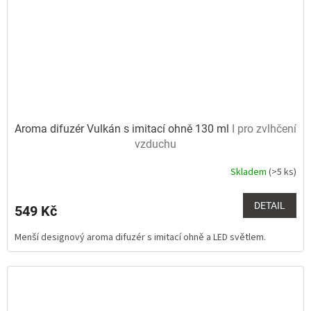
Aroma difuzér Vulkán s imitací ohně 130 ml
I pro zvlhčení
vzduchu
Skladem
(>5 ks)
Průměrné
hodnocení
produktu
DETAIL
549 Kč
je
5,0
Menší designový aroma difuzér s imitací ohně a LED světlem.
z
5
hvězdiček.