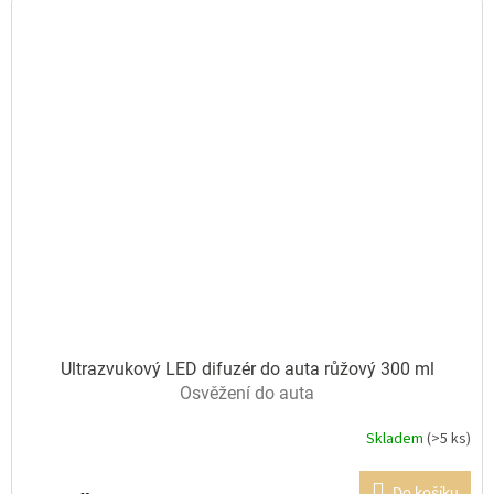
Ultrazvukový LED difuzér do auta růžový 300 ml
Osvěžení do auta
Skladem
(>5 ks)
Průměrné
hodnocení
produktu
Do košíku