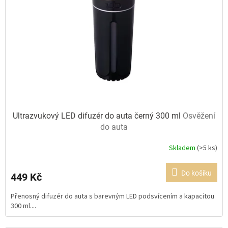
Ultrazvukový LED difuzér do auta černý 300 ml
Osvěžení
do auta
Skladem
(>5 ks)
Průměrné
hodnocení
produktu
Do košíku
449 Kč
je
5,0
Přenosný difuzér do auta s barevným LED podsvícením a kapacitou
z
300 ml....
5
hvězdiček.