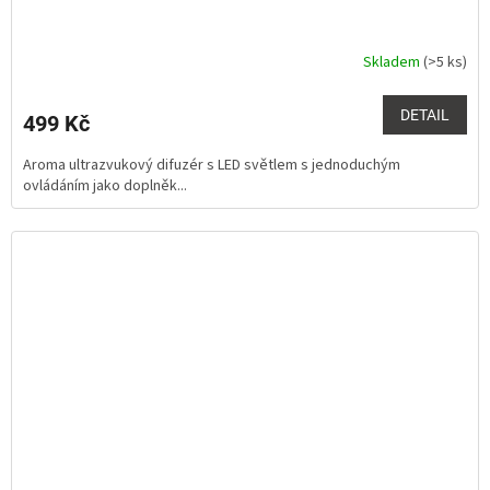
Skladem
(>5 ks)
Průměrné
hodnocení
produktu
DETAIL
499 Kč
je
5,0
Aroma ultrazvukový difuzér s LED světlem s jednoduchým
z
ovládáním jako doplněk...
5
hvězdiček.