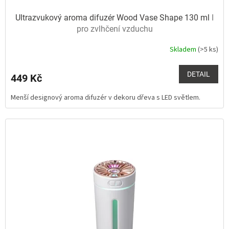
Ultrazvukový aroma difuzér Wood Vase Shape 130 ml
I
pro zvlhčení vzduchu
Skladem
(>5 ks)
Průměrné
hodnocení
produktu
DETAIL
449 Kč
je
5,0
Menší designový aroma difuzér v dekoru dřeva s LED světlem.
z
5
hvězdiček.