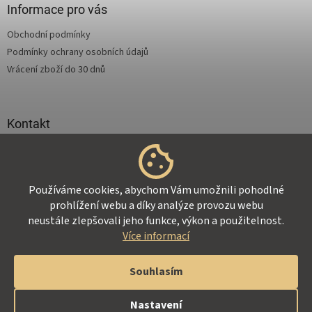
i
a
Informace pro vás
s
t
u
Obchodní podmínky
í
Podmínky ochrany osobních údajů
Vrácení zboží do 30 dnů
Kontakt
info
@
supertejpy.cz
+420 725 369 172
Používáme cookies, abychom Vám umožnili pohodlné
prohlížení webu a díky analýze provozu webu
neustále zlepšovali jeho funkce, výkon a použitelnost.
Více informací
Vytvořil Shoptet
Souhlasím
Copyright 2026
Z-Therapy.cz
. Všechna práva vyhrazena.
Nastavení