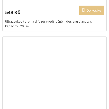
hodnocení
produktu
Do košíku
549 Kč
je
5,0
Ultrazvukový aroma difuzér v jedinečném designu planety s
z
kapacitou 200 ml...
5
hvězdiček.