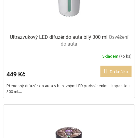
Ultrazvukový LED difuzér do auta bílý 300 ml
Osvěžení
do auta
Skladem
(>5 ks)
Průměrné
hodnocení
produktu
Do košíku
449 Kč
je
5,0
Přenosný difuzér do auta s barevným LED podsvícením a kapacitou
z
300 ml....
5
hvězdiček.