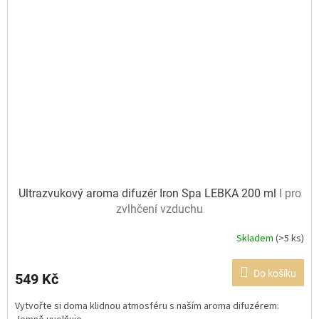
Ultrazvukový aroma difuzér Iron Spa LEBKA 200 ml
I pro
zvlhčení vzduchu
Skladem
(>5 ks)
Průměrné
hodnocení
produktu
Do košíku
549 Kč
je
5,0
Vytvořte si doma klidnou atmosféru s naším aroma difuzérem.
z