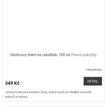
Skořicový krém na celulitidu 100 ml
Pevná pokožky
Objednáno
Průměrné
hodnocení
produktu
DETAIL
349 Kč
je
5,0
Jemný krém pro každou ženu, která touží po hladké a pevné
z
pokožce nohou...
5
hvězdiček.