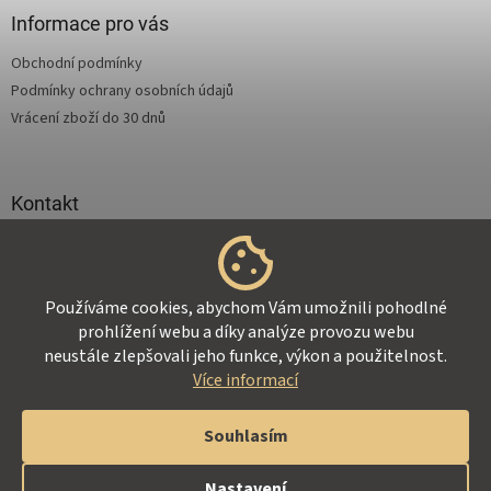
a
Informace pro vás
t
Obchodní podmínky
í
Podmínky ochrany osobních údajů
Vrácení zboží do 30 dnů
Kontakt
info
@
supertejpy.cz
+420 725 369 172
Používáme cookies, abychom Vám umožnili pohodlné
prohlížení webu a díky analýze provozu webu
neustále zlepšovali jeho funkce, výkon a použitelnost.
Více informací
Vytvořil Shoptet
Souhlasím
Copyright 2026
Z-Therapy.cz
. Všechna práva vyhrazena.
Nastavení