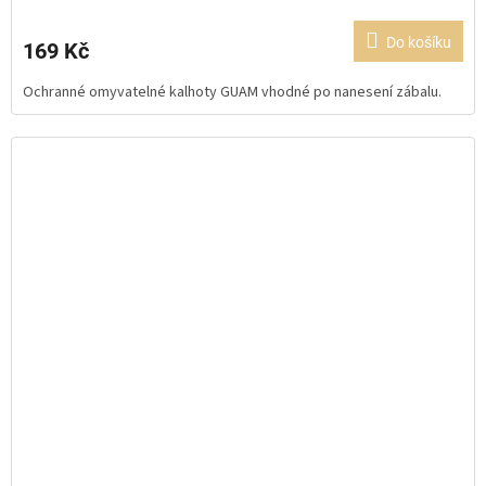
hodnocení
produktu
Do košíku
169 Kč
je
5,0
Ochranné omyvatelné kalhoty GUAM vhodné po nanesení zábalu.
z
5
hvězdiček.