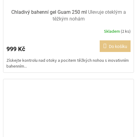
Chladivý bahenní gel Guam 250 ml
Ulevuje oteklým a
těžkým nohám
Skladem
(2 ks)
Průměrné
hodnocení
produktu
Do košíku
999 Kč
je
5,0
Získejte kontrolu nad otoky a pocitem těžkých nohou s inovativním
z
bahenním...
5
hvězdiček.