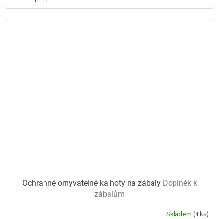
5
hvězdiček.
Ochranné omyvatelné kalhoty na zábaly
Doplněk k
zábalům
Skladem
(4 ks)
Průměrné