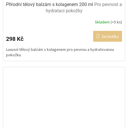
Přírodní tělový balzám s kolagenem 200 ml
Pro pevnost a
hydrataci pokožky
Skladem
(>5 ks)
Průměrné
hodnocení
produktu
Do košíku
298 Kč
je
5,0
Luxusní tělový balzám s kolagenem pro pevnou a hydratovanou
z
pokožku.
5
hvězdiček.