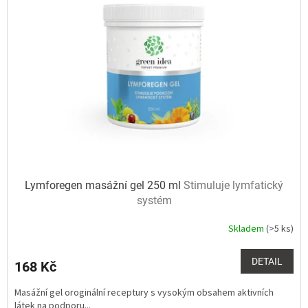
Lymforegen masážní gel 250 ml
Stimuluje lymfatický
systém
Skladem
(>5 ks)
Průměrné
hodnocení
produktu
DETAIL
168 Kč
je
5,0
Masážní gel oroginální receptury s vysokým obsahem aktivních
z
látek na podporu...