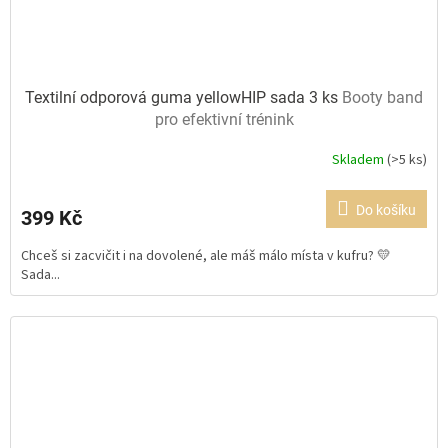
Textilní odporová guma yellowHIP sada 3 ks
Booty band
pro efektivní trénink
Skladem
(>5 ks)
Průměrné
hodnocení
produktu
Do košíku
399 Kč
je
5,0
Chceš si zacvičit i na dovolené, ale máš málo místa v kufru? 💛
z
Sada...
5
hvězdiček.