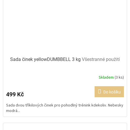
Sada činek yellowDUMBBELL 3 kg
Všestranné použití
Skladem
(3 ks)
Průměrné
hodnocení
produktu
Do košíku
499 Kč
je
5,0
Sada dvou tříkilových činek pro pohodlný trénink kdekoliv. Nebesky
z
modrá...
5
hvězdiček.