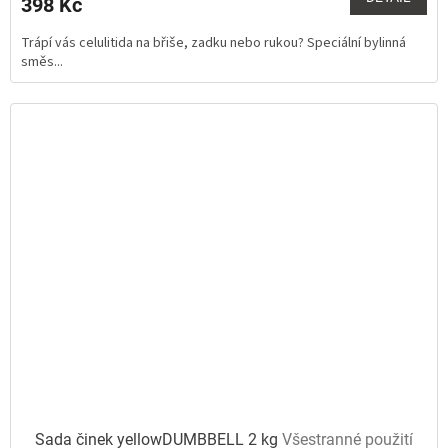
398 Kč
je
5,0
Trápí vás celulitida na břiše, zadku nebo rukou? Speciální bylinná
z
směs...
5
hvězdiček.
Sada činek yellowDUMBBELL 2 kg
Všestranné použití