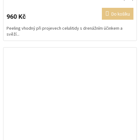
hodnocení
produktu
Do košíku
960 Kč
je
5,0
Peeling vhodný při projevech celulitidy s drenážním účinkem a
z
svěží...
5
hvězdiček.