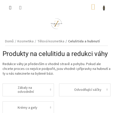
Přejít
NÁKUP
na
obsah
KOŠÍK
Domů
Kosmetika
Tělová kosmetika
Celulitida a hubnutí
Produkty na celulitidu a redukci váhy
Redukce váhy je především o vhodné stravě a pohybu. Pokud ale
chcete proces co nejvíce podpořit, jsou vhodné i přípravky na hubnutí a
ty u nás naleznete na bylinné bázi.
Zábaly na
Odvodňující sáčky
odvodnění
Krémy a gely