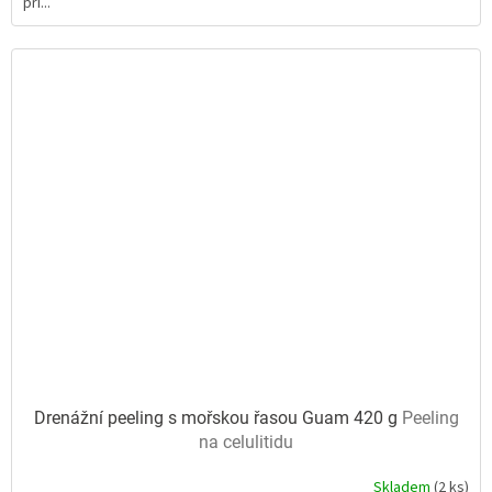
při...
5
hvězdiček.
Drenážní peeling s mořskou řasou Guam 420 g
Peeling
na celulitidu
Skladem
(2 ks)
Průměrné