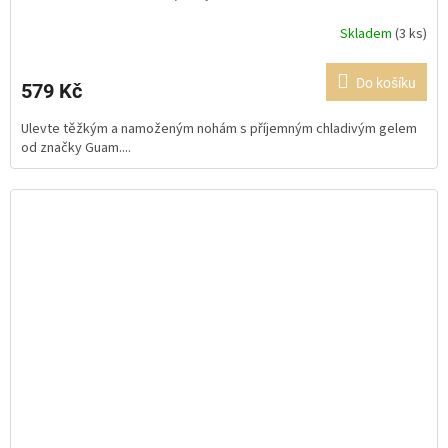
Skladem
(3 ks)
Průměrné
hodnocení
produktu
Do košíku
579 Kč
je
5,0
Ulevte těžkým a namoženým nohám s příjemným chladivým gelem
z
od značky Guam....
5
hvězdiček.