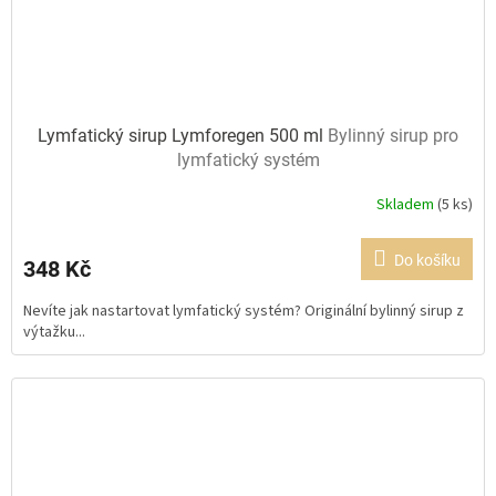
Lymfatický sirup Lymforegen 500 ml
Bylinný sirup pro
lymfatický systém
Skladem
(5 ks)
Průměrné
hodnocení
produktu
Do košíku
348 Kč
je
5,0
Nevíte jak nastartovat lymfatický systém? Originální bylinný sirup z
z
výtažku...
5
hvězdiček.