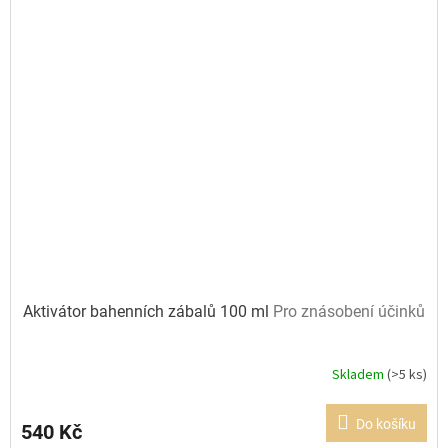
Aktivátor bahenních zábalů 100 ml
Pro znásobení účinků
Skladem
(>5 ks)
Průměrné
hodnocení
produktu
Do košíku
540 Kč
je