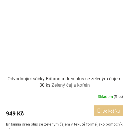
Odvodňující sáčky Britannia dren plus se zeleným čajem
30 ks
Zelený čaj a kofein
Skladem
(5 ks)
Průměrné
hodnocení
produktu
Do košíku
949 Kč
je
5,0
Britannia dren plus se zeleným čajem v tekuté formě jako pomocník
z