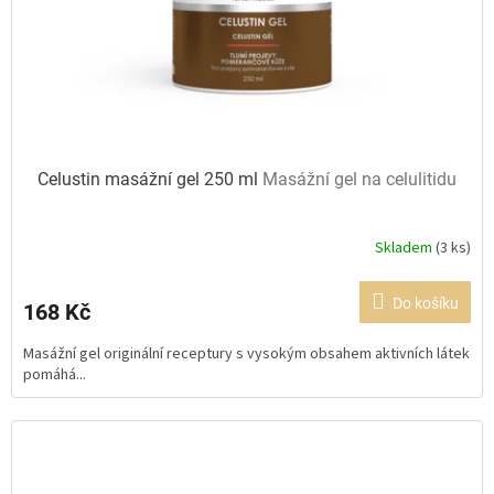
Celustin masážní gel 250 ml
Masážní gel na celulitidu
Skladem
(3 ks)
Průměrné
hodnocení
produktu
Do košíku
168 Kč
je
5,0
Masážní gel originální receptury s vysokým obsahem aktivních látek
z
pomáhá...
5
hvězdiček.