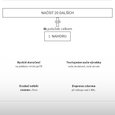
NAČÍST 20 DALŠÍCH
S
1
3
t
O
r
41
položek celkem
v
á
l
NAHORU
n
á
k
o
d
v
a
á
c
n
í
Rychlé doručení
Testujeme naše výrobky
í
p
na jakékoliv místo po ČR
naše zkušenost, naše záruka
r
v
k
y
Osobní odběr
Doprava zdarma
v
ZDARMA
v Plzni
při nákupu nad 1 499,-
ý
p
Z
i
á
s
p
u