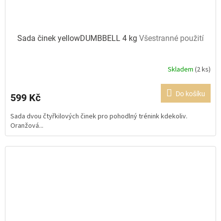
Sada činek yellowDUMBBELL 4 kg
Všestranné použití
Skladem
(2 ks)
Průměrné
hodnocení
produktu
Do košíku
599 Kč
je
5,0
Sada dvou čtyřkilových činek pro pohodlný trénink kdekoliv.
z
Oranžová...
5
hvězdiček.