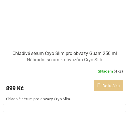
Chladivé sérum Cryo Slim pro obvazy Guam 250 ml
Náhradní sérum k obvazům Cryo Slib
Skladem
(4 ks)
Průměrné
hodnocení
produktu
Do košíku
899 Kč
je
5,0
Chladivé sérum pro obvazy Cryo Slim.
z
5
hvězdiček.