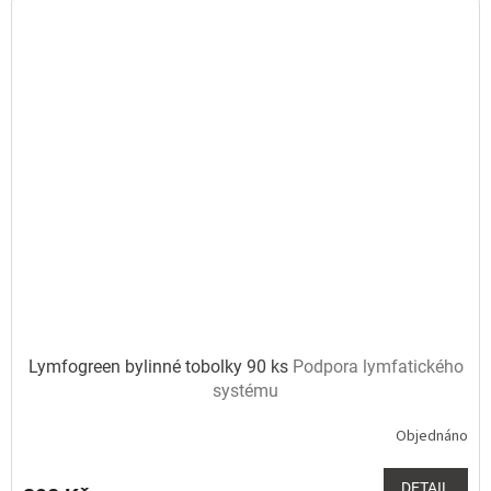
Lymfogreen bylinné tobolky 90 ks
Podpora lymfatického
systému
Objednáno
Průměrné
hodnocení
produktu
DETAIL