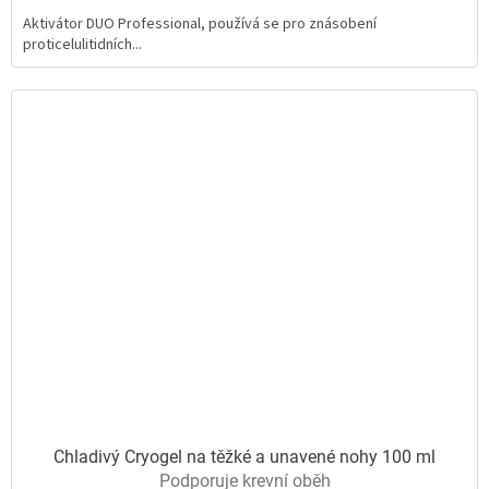
5,0
Aktivátor DUO Professional, používá se pro znásobení
z
proticelulitidních...
5
hvězdiček.
Chladivý Cryogel na těžké a unavené nohy 100 ml
Podporuje krevní oběh