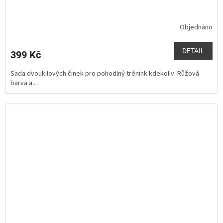
Objednáno
Průměrné
hodnocení
produktu
DETAIL
399 Kč
je
5,0
Sada dvoukilových činek pro pohodlný trénink kdekoliv. Růžová
z
barva a...
5
hvězdiček.