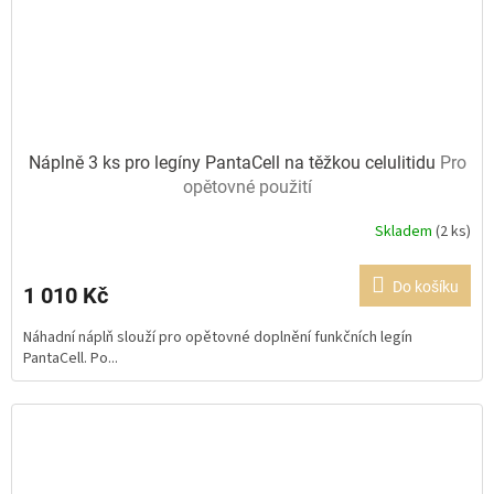
Náplně 3 ks pro legíny PantaCell na těžkou celulitidu
Pro
opětovné použití
Skladem
(2 ks)
Průměrné
hodnocení
produktu
Do košíku
1 010 Kč
je
5,0
Náhadní náplň slouží pro opětovné doplnění funkčních legín
z
PantaCell. Po...
5
hvězdiček.