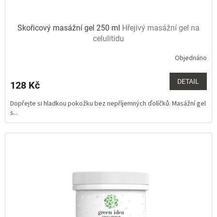
Skořicový masážní gel 250 ml
Hřejivý masážní gel na
celulitidu
Objednáno
Průměrné
hodnocení
produktu
DETAIL
128 Kč
je
5,0
Dopřejte si hladkou pokožku bez nepříjemných ďolíčků. Masážní gel
z
s...
5
hvězdiček.