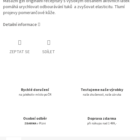
Masážní gel originální receptury s vysokým obsahem aktivních látek
pomáhá urychlovat odbourávání tuků a zvyšovat elasticitu. Tlumí
projevy pomerančové kůže.
Detailní informace
ZEPTAT SE
SDÍLET
Rychlé doručení
Testujeme naše výrobky
na jakékoliv místo po ČR
naše zkušenost, naše záruka
Osobní odběr
Doprava zdarma
ZDARMA
v Plzni
při nákupu nad 1 499,-