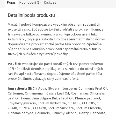
Popis
Hodnocení (1)
Diskuze
Detailní popis produktu
Masážní gelová kompozice s vysokým obsahem rostlinných
extraktů a silic. Způsobuje lokální prohřátí a prokrvení tkáně, a
tím zvyšuje látkovou výměnu a urychluje odbourávání tuků.
Aktivní látky zvyšují elasticitu. Pro dosažení maximálního účinku
doporučujeme problematické partie těla procvičit. Společné
působení silic a lehkého procvičení napomáhá redukci tuku v
tukových buňkách a vyhlazení pokožky.
Použití:
Vmasírujte do partií postižených tzv. pomerančovou
kůží několikrát denně. Neaplikujte na sliznice a do otevřených
ran. Po aplikaci přípravku doporučujeme ošetřené partie těla
procvičit. Směs vykazuje silný zahřívací efekt.
Ingredients(INCI)
: Aqua, Glycerin, Juniperus Communis Fruit Oil,
Carbomer, Cinnamomum Cassia Leaf Oil, Rosmarinus Officinalis
Leaf Oil, Foeniculum Vulgare Dulce Fruit Oil, Phenoxyethanol,
Ethylhexylglycerin, Sodium Hydroxide, CI 16185, CI 15985, CI
28440, CI 19140, CI 14720, Sodium Sulphate, Sodium Chloride,
Cinnam­aldehyde, Coumarin, Cinnamyl Alcohol, Benzyl Benzoate,