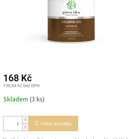
168 Kč
138,84 Kč bez DPH
Měrná
Skladem
(3 ks)
cena:
Přidat do košíku