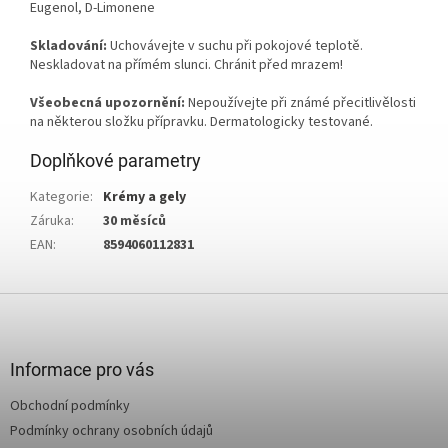
Eugenol, D-Limonene
Skladování:
Uchovávejte v suchu při pokojové teplotě.
Neskladovat na přímém slunci. Chránit před mrazem!
Všeobecná upozornění:
Nepoužívejte při známé přecitlivělosti
na některou složku přípravku. Dermatologicky testované.
Doplňkové parametry
Kategorie
:
Krémy a gely
Záruka
:
30 měsíců
EAN
:
8594060112831
Z
á
p
a
Informace pro vás
t
Obchodní podmínky
í
Podmínky ochrany osobních údajů