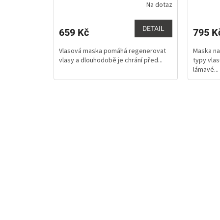
Na dotaz
DETAIL
659 Kč
795 K
Vlasová maska pomáhá regenerovat
Maska na
vlasy a dlouhodobě je chrání před...
typy vla
lámavé...
O
v
l
á
d
a
c
í
p
r
v
k
y
v