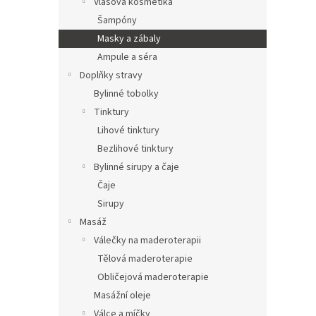
Vlasová kosmetika
Šampóny
Masky a zábaly
Ampule a séra
Doplňky stravy
Bylinné tobolky
Tinktury
Lihové tinktury
Bezlihové tinktury
Bylinné sirupy a čaje
Čaje
Sirupy
Masáž
Válečky na maderoterapii
Tělová maderoterapie
Obličejová maderoterapie
Masážní oleje
Válce a míčky