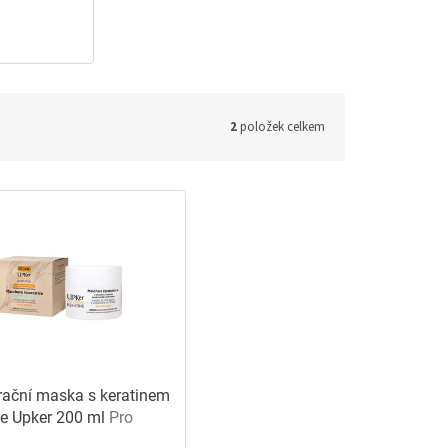
2
položek celkem
ační maska s keratinem
ve Upker 200 ml
Pro
vou regeneraci