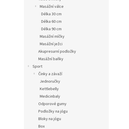
Masážní válce
Délka 30 cm
Délka 60 cm
Délka 90 cm
Masážní míčky
Masážní ježci
Akupresurní podložky
Masážní baňky
Sport
Činky a závaží
Jednoručky
Kettlebelly
Medicinbaly
Odporové gumy
Podložky na jógu
Bloky na jógu
Box