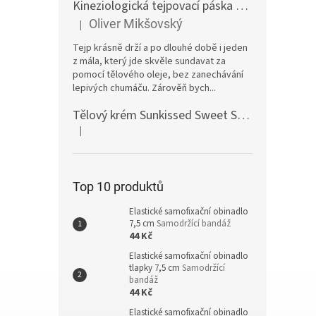
Kineziologická tejpovací páska 10 cm tělová
E
Oliver Mikšovský
|
Hodnocení produktu je 5 z 5 hvězdiček.
Tejp krásně drží a po dlouhé době i jeden
z mála, který jde skvěle sundavat za
pomocí tělového oleje, bez zanechávání
lepivých chumáču. Zárověň bych...
Tělový krém Sunkissed Sweet Swirl Marshmallow 300ml
|
Hodnocení produktu je 5 z 5 hvězdiček.
Top 10 produktů
Elastické samofixační obinadlo
7,5 cm
Samodržící bandáž
44 Kč
Elastické samofixační obinadlo
tlapky 7,5 cm
Samodržící
bandáž
44 Kč
Elastické samofixační obinadlo