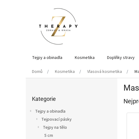
Přejít
na
obsah
Tejpy a obinadla
Kosmetika
Doplňky stravy
Domů
Kosmetika
Vlasová kosmetika
Ma
P
Mask
o
Přeskočit
s
kategorie
Kategorie
Nejpr
t
r
Tejpy a obinadla
a
Tejpovací pásky
n
Tejpy na tělo
n
í
5 cm