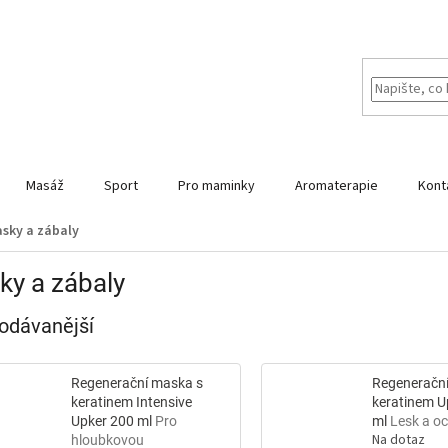
Masáž
Sport
Pro maminky
Aromaterapie
Kont
sky a zábaly
y a zábaly
odávanější
Regenerační maska s
Regeneračn
keratinem Intensive
keratinem U
Upker 200 ml
Pro
ml
Lesk a o
Na dotaz
hloubkovou