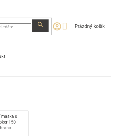
NÁKUPNÍ
Prázdný košík
KOŠÍK
akt
í maska s
pker 150
chrana