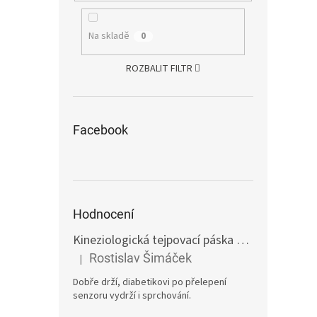
Na skladě
0
ROZBALIT FILTR
Facebook
Hodnocení
Kineziologická tejpovací páska 10 cm tělová
E
Rostislav Šimáček
|
Hodnocení produktu je 5 z 5 hvězdiček.
Dobře drží, diabetikovi po přelepení
senzoru vydrží i sprchování.