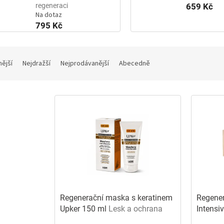
regeneraci
659 Kč
Na dotaz
795 Kč
nější
Nejdražší
Nejprodávanější
Abecedně
Regenerační maska s keratinem
Regener
Upker 150 ml
Lesk a ochrana
Intensi
hloubko