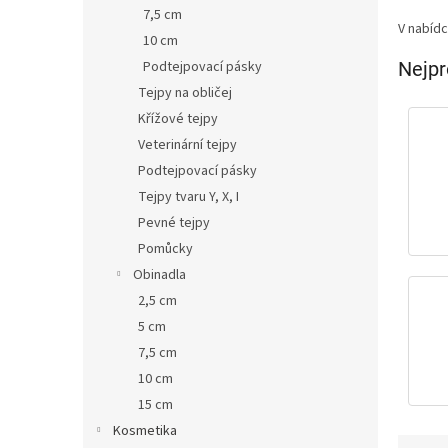
p
7,5 cm
V nabíd
a
10 cm
n
Podtejpovací pásky
Nejpr
e
Tejpy na obličej
l
Křížové tejpy
Veterinární tejpy
Podtejpovací pásky
Tejpy tvaru Y, X, I
Pevné tejpy
Pomůcky
Obinadla
2,5 cm
5 cm
7,5 cm
10 cm
15 cm
Kosmetika
Ř