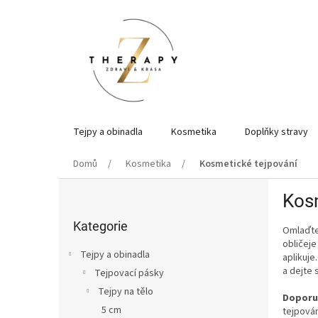
Přejít
na
obsah
Tejpy a obinadla
Kosmetika
Doplňky stravy
Domů
Kosmetika
Kosmetické tejpování
P
Kosm
o
Přeskočit
s
kategorie
Kategorie
Omlaďte 
t
obličeje
r
Tejpy a obinadla
aplikuje
a
a dejte 
Tejpovací pásky
n
Tejpy na tělo
n
Doporu
í
5 cm
tejpován