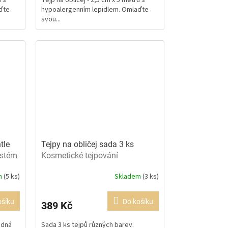
z
ďte
hypoalergenním lepidlem. Omlaďte
5
svou...
hvězdiček.
tle
Tejpy na obličej sada 3 ks
ystém
Kosmetické tejpování
m
(5 ks)
Skladem
(3 ks)
Průměrné
hodnocení
produktu
ošíku
Do košíku
389 Kč
je
5,0
odná
Sada 3 ks tejpů různých barev.
z