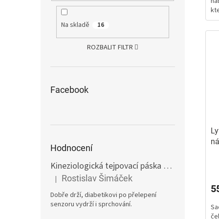
na
5
kte
hv
Na skladě
16
ROZBALIT FILTR
Facebook
Ly
ná
Hodnocení
ap
Kineziologická tejpovací páska 10 cm tělová
E
Rostislav Šimáček
|
Hodnocení produktu je 5 z 5 hvězdiček.
5
Dobře drží, diabetikovi po přelepení
senzoru vydrží i sprchování.
Sa
čel