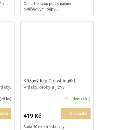
i i...
Omlaďte svou pleť s našimi
5
obličejovými tejpy!...
hvězdiček.
Křížový tejp CrossLinq® L
rásky,
Vrásky, otoky a jizvy
(>5 ks)
Skladem
(4 ks)
Průměrné
hodnocení
produktu
ošíku
Do košíku
419 Kč
je
5,0
v
Sada 40 elektrostaticky
z