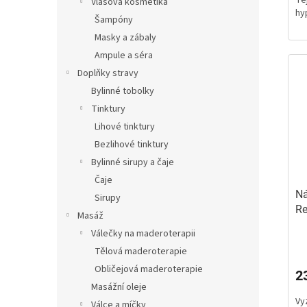
z
Vlasová kosmetika
hy
5
Šampóny
hv
Masky a zábaly
Ampule a séra
Doplňky stravy
Bylinné tobolky
Tinktury
Lihové tinktury
Bezlihové tinktury
Bylinné sirupy a čaje
Čaje
Ná
Sirupy
Re
Masáž
ba
Válečky na maderoterapii
Pr
Tělová maderoterapie
ho
pr
Obličejová maderoterapie
2
je
Masážní oleje
5,
Vy
z
Válce a míčky