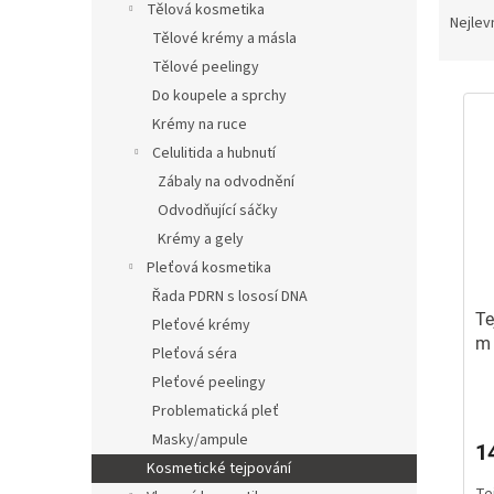
Tělová kosmetika
a
Nejlev
Tělové krémy a másla
z
Tělové peelingy
e
V
n
Do koupele a sprchy
ý
í
Krémy na ruce
p
p
Celulitida a hubnutí
i
r
Zábaly na odvodnění
s
o
Odvodňující sáčky
p
d
r
u
Krémy a gely
o
k
Pleťová kosmetika
d
t
Řada PDRN s lososí DNA
u
ů
Te
Pleťové krémy
k
Pleťová séra
t
ů
Pleťové peelingy
Pr
Problematická pleť
ho
pr
Masky/ampule
1
je
Kosmetické tejpování
4,
Te