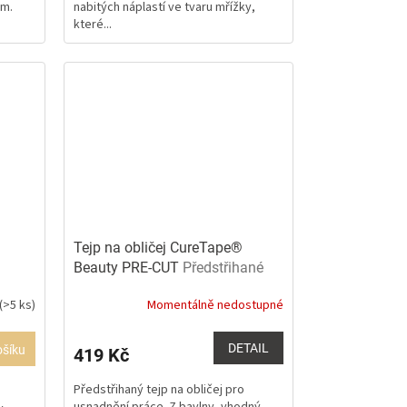
 m.
nabitých náplastí ve tvaru mřížky,
5
které...
hvězdiček.
Tejp na obličej CureTape®
Beauty PRE-CUT
Předstřihané
pásky
(>5 ks)
Momentálně nedostupné
DETAIL
ošíku
419 Kč
Předstřihaný tejp na obličej pro