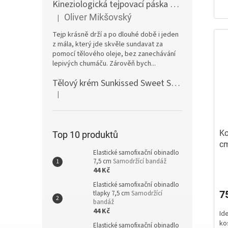
Kineziologická tejpovací páska 10 cm tělová
E
Oliver Mikšovský
|
Hodnocení produktu je 5 z 5 hvězdiček.
Tejp krásně drží a po dlouhé době i jeden
z mála, který jde skvěle sundavat za
pomocí tělového oleje, bez zanechávání
lepivých chumáču. Zárověň bych...
Tělový krém Sunkissed Sweet Swirl Marshmallow 300ml
|
Hodnocení produktu je 5 z 5 hvězdiček.
Ko
Top 10 produktů
cm
Elastické samofixační obinadlo
ji
7,5 cm
Samodržící bandáž
Pr
44 Kč
ho
Elastické samofixační obinadlo
pr
7
tlapky 7,5 cm
Samodržící
je
bandáž
5,
44 Kč
Id
z
ko
5
Elastické samofixační obinadlo