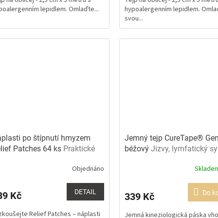
z
poalergenním lepidlem. Omlaďte...
hypoalergenním lepidlem. Omla
5
svou...
ězdiček.
hvězdiček.
plasti po štípnutí hmyzem
Jemný tejp CureTape® Gen
lief Patches 64 ks
Praktické
béžový
Jizvy, lymfatický s
lení
Objednáno
Sklade
ůměrné
Průměrné
dnocení
hodnocení
oduktu
produktu
DETAIL
Do k
39 Kč
339 Kč
je
0
5,0
zkoušejte Relief Patches – náplasti
Jemná kineziologická páska vh
z