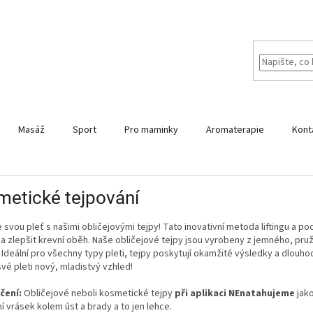
Masáž
Sport
Pro maminky
Aromaterapie
Kont
etické tejpování
svou pleť s našimi obličejovými tejpy! Tato inovativní metoda liftingu a p
 a zlepšit krevní oběh. Naše obličejové tejpy jsou vyrobeny z jemného, pru
. Ideální pro všechny typy pleti, tejpy poskytují okamžité výsledky a dlou
své pleti nový, mladistvý vzhled!
čení:
Obličejové neboli kosmetické tejpy
při aplikaci NEnatahujeme
jako
í vrásek kolem úst a brady a to jen lehce.