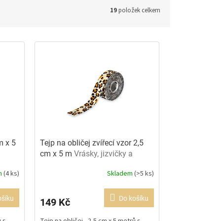
19
položek celkem
m x 5
Tejp na obličej zvířecí vzor 2,5
cm x 5 m
Vrásky, jizvičky a
otoky
m
(4 ks)
Skladem
(>5 ks)
Průměrné
hodnocení
produktu
ošíku
Do košíku
149 Kč
je
5,0
ů s
Tejp na obličej - 2,5 cm x 5 metrů s