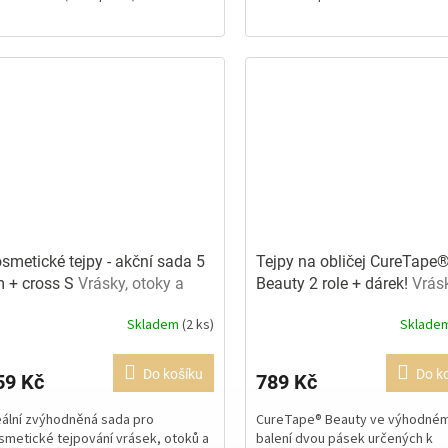
xtra široký tejp pro lymfotejpování a rehabilitaci
Sladká vůně
smetické tejpy - akční sada 5
Tejpy na obličej CureTape
 + cross S
Vrásky, otoky a
Beauty 2 role + dárek!
Vrásk
zvy
otoky a jizvy
Skladem
(2 ks)
Sklade
ůměrné
Průměrné
dnocení
hodnocení
oduktu
produktu
Do košíku
Do k
59 Kč
789 Kč
je
0
5,0
eální zvýhodněná sada pro
CureTape® Beauty ve výhodné
z
smetické tejpování vrásek, otoků a
balení dvou pásek určených k
5