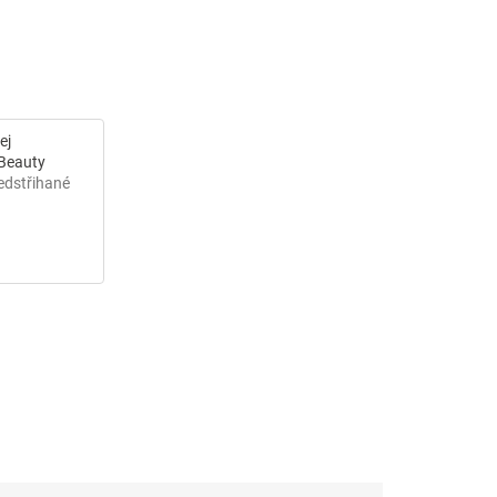
ej
Beauty
edstřihané