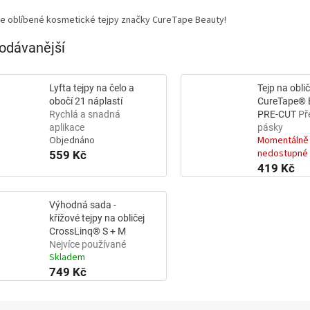
ce oblíbené kosmetické tejpy značky
CureTape Beauty!
odávanější
Lyfta tejpy na čelo a
Tejp na oblič
obočí 21 náplastí
CureTape® 
Rychlá a snadná
PRE-CUT
Př
aplikace
pásky
Objednáno
Momentálně
nedostupné
559 Kč
419 Kč
Výhodná sada -
křížové tejpy na obličej
CrossLinq® S + M
Nejvíce používané
Skladem
749 Kč