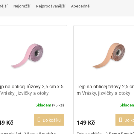
nější
Nejdražší
Nejprodávanější
Abecedně
jp na obličej růžový 2,5 cm x 5
Tejp na obličej tělový 2,5 c
m
Vrásky, jizvičky a otoky
m
Vrásky, jizvičky a otoky
Skladem
(>5 ks)
Sklade
ůměrné
Průměrné
dnocení
hodnocení
oduktu
produktu
Do košíku
Do k
49 Kč
149 Kč
je
8
5,0
jp na obličej - 2,5 cm x 5 metrů s
Tejp na obličej - 2,5 cm x 5 metr