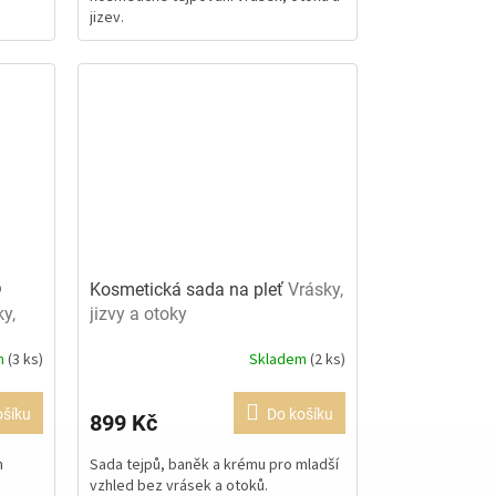
jizev.
hvězdiček.
®
Kosmetická sada na pleť
Vrásky,
y,
jizvy a otoky
m
(3 ks)
Skladem
(2 ks)
Průměrné
hodnocení
produktu
ošíku
Do košíku
899 Kč
je
5,0
m
Sada tejpů, baněk a krému pro mladší
z
vzhled bez vrásek a otoků.
5