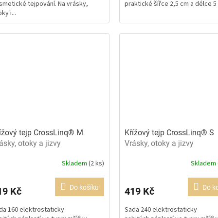
smetické tejpování. Na vrásky,
praktické šířce 2,5 cm a délce 5
5
ky i...
ězdiček.
hvězdiček.
ížový tejp CrossLinq® M
Křížový tejp CrossLinq® S
ásky, otoky a jizvy
Vrásky, otoky a jizvy
Skladem
(2 ks)
Skladem
ůměrné
Průměrné
dnocení
hodnocení
oduktu
produktu
Do košíku
Do k
19 Kč
419 Kč
je
3
5,0
da 160 elektrostaticky
Sada 240 elektrostaticky
z