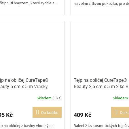
 štípnutí hmyzem, které rychle a...
na velmi citlivou pokožku, pro dět
5
ězdiček.
hvězdiček.
jp na obličej CureTape®
Tejp na obličej CureTape®
auty 5 cm x 5 m
Vrásky,
Beauty 2,5 cm x 5 m 2 ks
V
zvičky a otoky
otoky a jizvy
Skladem
(3 ks)
Skladem
ůměrné
Průměrné
dnocení
hodnocení
oduktu
produktu
Do košíku
Do k
95 Kč
409 Kč
je
0
5,0
jp na obličej z bavlny vhodný na
Balení 2 ks kosmetických tejpů 
z