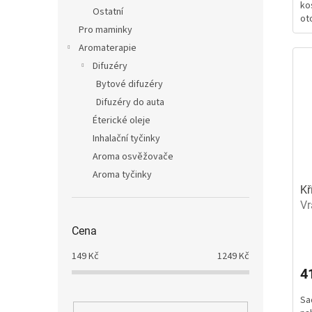
ko
5
Ostatní
oto
hv
Pro maminky
Aromaterapie
Difuzéry
Bytové difuzéry
Difuzéry do auta
Éterické oleje
Inhalační tyčinky
Aroma osvěžovače
Aroma tyčinky
Kř
Vr
Cena
Pr
ho
149
Kč
1249
Kč
pr
4
je
4,
Sa
z