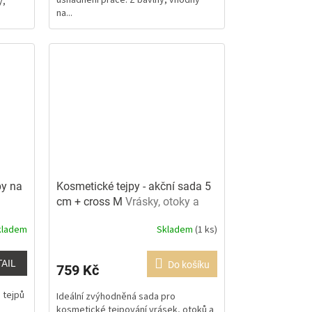
usnadnění práce. Z bavlny, vhodný
y,
na...
py na
Kosmetické tejpy - akční sada 5
cm + cross M
Vrásky, otoky a
jizvy
kladem
Skladem
(1 ks)
Průměrné
hodnocení
produktu
TAIL
Do košíku
759 Kč
je
5,0
 tejpů
Ideální zvýhodněná sada pro
z
kosmetické tejpování vrásek, otoků a
5