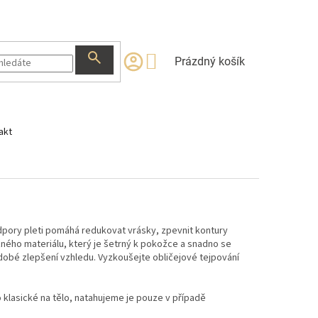
NÁKUPNÍ
Prázdný košík
KOŠÍK
akt
odpory pleti pomáhá redukovat vrásky, zpevnit kontury
žného materiálu, který je šetrný k pokožce a snadno se
hodobé zlepšení vzhledu. Vyzkoušejte obličejové tejpování
 klasické na tělo, natahujeme je pouze v případě