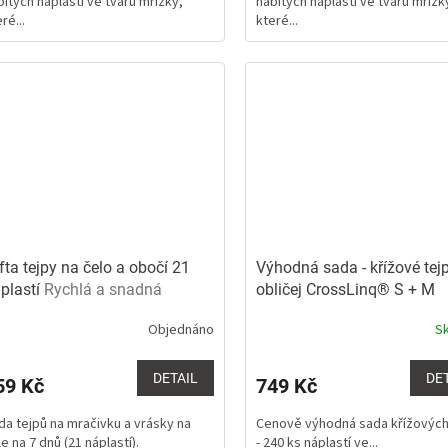
bitých náplastí ve tvaru mřížky,
nabitých náplastí ve tvaru mřížk
5
ré...
které...
ězdiček.
hvězdiček.
fta tejpy na čelo a obočí 21
Výhodná sada - křížové tej
plastí
Rychlá a snadná
obličej CrossLinq® S + M
likace
Nejvíce používané
Objednáno
S
xtra široký tejp pro lymfotejpování a rehabilitaci
DETAIL
DE
59 Kč
749 Kč
da tejpů na mračivku a vrásky na
Cenově výhodná sada křížových
e na 7 dnů (21 náplastí).
- 240 ks náplastí ve...