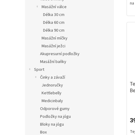
na
5
Masážní válce
hv
Délka 30 cm
Délka 60 cm
Délka 90 cm
Masážní míčky
Masážní ježci
Akupresurní podložky
Masážní baňky
Sport
Činky a závaží
Te
Jednoručky
Be
Kettlebelly
ji
Medicinbaly
Pr
Odporové gumy
ho
pr
Podložky na jógu
3
je
Bloky na jógu
5,
Te
z
Box