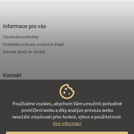
Z
á
p
a
Informace pro vás
t
Obchodní podmínky
í
Podmínky ochrany osobních údajů
Vrácení zboží do 30 dnů
Kontakt
info
@
supertejpy.cz
+420 725 369 172
Používáme cookies, abychom Vám umožnili pohodlné
prohlížení webu a díky analýze provozu webu
neustále zlepšovali jeho funkce, výkon a použitelnost.
Více informací
Vytvořil Shoptet