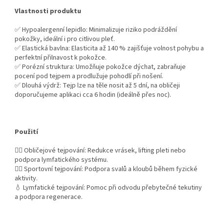
Vlastnosti produktu
✅ Hypoalergenní lepidlo: Minimalizuje riziko podráždění
pokožky, ideální i pro citlivou pleť.
✅ Elastická bavlna: Elasticita až 140 % zajišťuje volnost pohybu a
perfektní přilnavost k pokožce.
✅ Porézní struktura: Umožňuje pokožce dýchat, zabraňuje
pocení pod tejpem a prodlužuje pohodlí při nošení.
✅ Dlouhá výdrž: Tejp lze na těle nosit až 5 dní, na obličeji
doporučujeme aplikaci cca 6 hodin (ideálně přes noc).
Použití
💆‍♀️ Obličejové tejpování: Redukce vrásek, lifting pleti nebo
podpora lymfatického systému.
🤸‍♀️ Sportovní tejpování: Podpora svalů a kloubů během fyzické
aktivity.
💧 Lymfatické tejpování: Pomoc při odvodu přebytečné tekutiny
a podpora regenerace.