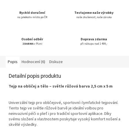
Rychlé doručení
Testujeme naše výrobky
na jakékoliv místo po ČR
naše zkušenost, naše záruka
Osobní odběr
Doprava zdarma
ZDARMA
v Plzni
při nákupu nad 1 499,-
Popis
Hodnocení (6)
Diskuze
Detailní popis produktu
Tejp na obličej a tělo – světle růžová barva 2,5 cm x 5 m
Univerzální tejp pro obličejové, sportovní i lymfatické tejpování.
Tento tejp ve světle růžové barvě je ideální volbou pro
neinvazivní péči o pleť i pro tradiční sportovní aplikace. Díky
svému složení a vlastnostem poskytuje vysoký komfort nošení a
skvělé výsledky.