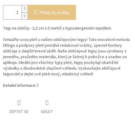
Přidat do košíku
Tejp na obličej - 2,5 cm x 5 metrů s hypoalergenním lepidlem.
Omlaďte svou pleť s našimi obličejovými tejpy! Tato inovativní metoda
liftingu a podpory pleti pomáhá redukovat vrásky, zpevnit kontury
obličeje a zlepšit krevní oběh. Naše obličejové tejpy jsou vyrobeny z
jemného, pružného materiálu, který je šetrný k pokožce a snadno se
aplikuje. Ideální pro všechny typy pleti, tejpy poskytují okamžité
výsledky a dlouhodobé zlepšení vzhledu. Vyzkoušejte obličejové
tejpování a dejte své pleti nový, mladistvý vzhled!
Detailní informace
ZEPTAT SE
SDÍLET