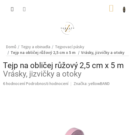
Přejít
NÁKUP
na
obsah
KOŠÍK
Domů
Tejpy a obinadla
Tejpovací pásky
Tejp na obličej růžový 2,5 cm x 5 m
Vrásky, jizvičky a otoky
Tejp na obličej růžový 2,5 cm x 5 m
Vrásky, jizvičky a otoky
Průměrné
6 hodnocení
Podrobnosti hodnocení
Značka:
yellowBAND
hodnocení
produktu
je
4,8
z
5
hvězdiček.