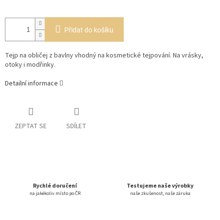
Přidat do košíku
Tejp na obličej z bavlny vhodný na kosmetické tejpování. Na vrásky,
otoky i modřinky.
Detailní informace
ZEPTAT SE
SDÍLET
Rychlé doručení
Testujeme naše výrobky
na jakékoliv místo po ČR
naše zkušenost, naše záruka