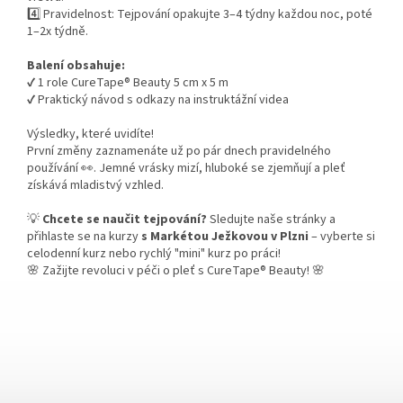
4️⃣ Pravidelnost: Tejpování opakujte 3–4 týdny každou noc, poté
1–2x týdně.
Balení obsahuje:
✔️ 1 role CureTape® Beauty 5 cm x 5 m
✔️ Praktický návod s odkazy na instruktážní videa
Výsledky, které uvidíte!
První změny zaznamenáte už po pár dnech pravidelného
používání 👀. Jemné vrásky mizí, hluboké se zjemňují a pleť
získává mladistvý vzhled.
💡
Chcete se naučit tejpování?
Sledujte naše stránky a
přihlaste se na kurzy
s Markétou Ježkovou v Plzni
– vyberte si
celodenní kurz nebo rychlý "mini" kurz po práci!
🌸 Zažijte revoluci v péči o pleť s CureTape® Beauty! 🌸