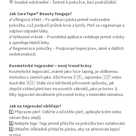
👋 Snadné odstranění – Šetrné k pokožce, bez podráždění.
Jak CureTape® Beauty funguje?
✔️ Liftingový efekt – Po aplikaci páska jemně nadzvedne
pokožku, což podpoří průtok krve a lymfy. Pleť se regeneruje a
odplaví odpadní látky.
✔️ Vyhlazení vrásek – Pravidelná aplikace redukuje jemné vrásky
a zjemňuje hlubší linky.
✔️ Regenerace pokožky – Podporuje hojení jizev, akné a dalších
nedokonalostí.
Kosmetické tejpování – nový trend krásy
Kosmetické tejpování, známé jako face taping, je oblíbenou
metodou v zemích jako Jižní Korea 🇰🇷, Japonsko 🇯🇵 nebo
Austrálie 🇦🇺. Stále více lidí hledá přirozené způsoby, jak
zlepšit vzhled pleti bez invazivních zákroků, jako je botox 💉.
Díky tejpování dosáhnete přirozené krásy s minimální námahou.
Jak na tejpování obličeje?
1️⃣ Připravte pleť: Odličte a očistěte pleť, aplikujte krém nebo
sérum (bez olejů).
2️⃣ Nalepte tejp: Tejp jemně přiložte na pokožku bez natahování.
3️⃣ Uhlaďte: Důkladně přitlačte pásku, aby se aktivovala lepicí
vrstva.