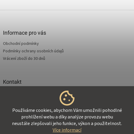
Z
á
p
a
Informace pro vás
t
Obchodní podmínky
í
Podmínky ochrany osobních údajů
Vrácení zboží do 30 dnů
Kontakt
info
@
supertejpy.cz
+420 725 369 172
Používáme cookies, abychom Vám umožnili pohodlné
prohlížení webu a díky analýze provozu webu
neustále zlepšovali jeho funkce, výkon a použitelnost.
Více informací