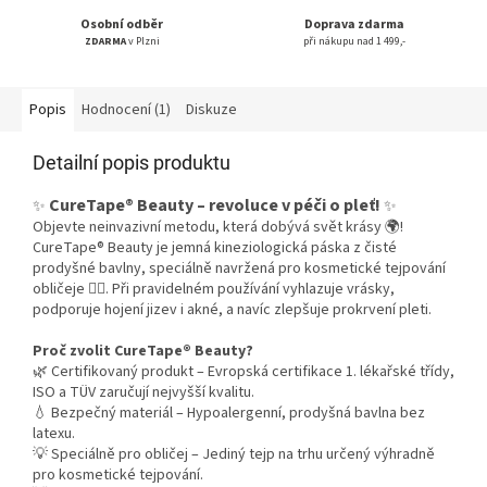
Osobní odběr
Doprava zdarma
ZDARMA
v Plzni
při nákupu nad 1 499,-
Popis
Hodnocení (1)
Diskuze
Detailní popis produktu
CureTape® Beauty – revoluce v péči o pleť!
✨
✨
Objevte neinvazivní metodu, která dobývá svět krásy 🌍!
CureTape® Beauty je jemná kineziologická páska z čisté
prodyšné bavlny, speciálně navržená pro kosmetické tejpování
obličeje 💆‍♀️. Při pravidelném používání vyhlazuje vrásky,
podporuje hojení jizev i akné, a navíc zlepšuje prokrvení pleti.
Proč zvolit CureTape® Beauty?
🌿 Certifikovaný produkt – Evropská certifikace 1. lékařské třídy,
ISO a TÜV zaručují nejvyšší kvalitu.
💧 Bezpečný materiál – Hypoalergenní, prodyšná bavlna bez
latexu.
💡 Speciálně pro obličej – Jediný tejp na trhu určený výhradně
pro kosmetické tejpování.