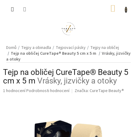
Přejít
NÁKUP
na
obsah
KOŠÍK
Domů
Tejpy a obinadla
Tejpovací pásky
Tejpy na obličej
Tejp na obličej CureTape® Beauty 5 cm x 5 m
Vrásky, jizvičky
a otoky
Tejp na obličej CureTape® Beauty 5
cm x 5 m
Vrásky, jizvičky a otoky
Průměrné
1 hodnocení
Podrobnosti hodnocení
Značka:
CureTape Beauty®
hodnocení
produktu
je
5,0
z
5
hvězdiček.