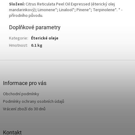
Složení:
Citrus Reticulata Peel Oil Expressed (éterický olej
mandarinkový); Limonene*; Linalool*; Pinene*; Terpinolene*. * -
přírodního původu.
Doplňkové parametry
Kategorie
:
Éterické oleje
Hmotnost
:
0.1 kg
Z
á
p
a
Informace pro vás
t
Obchodní podmínky
í
Podmínky ochrany osobních údajů
Vrácení zboží do 30 dnů
Kontakt