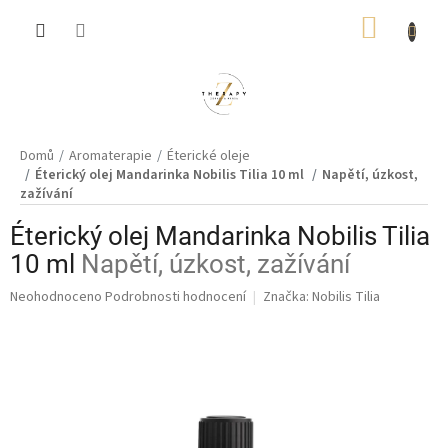
Přejít
NÁKUP
na
obsah
KOŠÍK
Domů
Aromaterapie
Éterické oleje
Éterický olej Mandarinka Nobilis Tilia 10 ml
Napětí, úzkost,
zažívání
Éterický olej Mandarinka Nobilis Tilia
10 ml
Napětí, úzkost, zažívání
Průměrné
Neohodnoceno
Podrobnosti hodnocení
Značka:
Nobilis Tilia
hodnocení
produktu
je
0,0
z
5
hvězdiček.