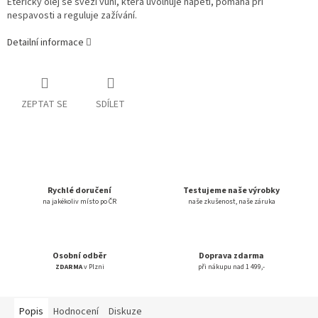
Éterický olej se svěží vůní, která uvolňuje napětí, pomáhá při
nespavosti a reguluje zažívání.
Detailní informace
ZEPTAT SE
SDÍLET
Rychlé doručení
Testujeme naše výrobky
na jakékoliv místo po ČR
naše zkušenost, naše záruka
Osobní odběr
Doprava zdarma
ZDARMA
v Plzni
při nákupu nad 1 499,-
Popis
Hodnocení
Diskuze