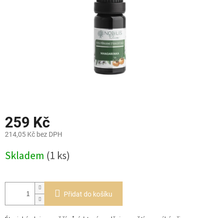
259 Kč
214,05 Kč bez DPH
Měrná
Skladem
(1 ks)
cena:
Přidat do košíku