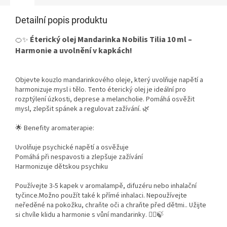
Detailní popis produktu
Éterický olej Mandarinka Nobilis Tilia 10 ml –
🍊✨
Harmonie a uvolnění v kapkách!
Objevte kouzlo mandarinkového oleje, který uvolňuje napětí a
harmonizuje mysl i tělo. Tento éterický olej je ideální pro
rozptýlení úzkosti, deprese a melancholie. Pomáhá osvěžit
mysl, zlepšit spánek a regulovat zažívání. 🌿
🌟 Benefity aromaterapie:
Uvolňuje psychické napětí a osvěžuje
Pomáhá při nespavosti a zlepšuje zažívání
Harmonizuje dětskou psychiku
Používejte 3-5 kapek v aromalampě, difuzéru nebo inhalační
tyčince.
Možno použít také k přímé inhalaci.
Nepoužívejte
neředěné na pokožku, chraňte oči a chraňte před dětmi.
. Užijte
si chvíle klidu a harmonie s vůní mandarinky. 🧘‍♀️🍃