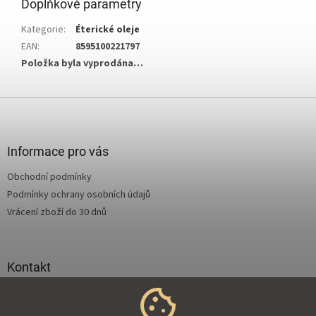
Doplňkové parametry
Kategorie
:
Éterické oleje
EAN
:
8595100221797
Položka byla vyprodána…
Z
á
p
a
Informace pro vás
t
Obchodní podmínky
í
Podmínky ochrany osobních údajů
Vrácení zboží do 30 dnů
Kontakt
info
@
supertejpy.cz