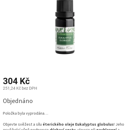
hvězdiček.
304 Kč
251,24 Kč bez DPH
Měrná
Objednáno
cena:
Položka byla vyprodána…
Objevte svěžest a sílu
éterického oleje Eukalyptus globulus
! Jeho