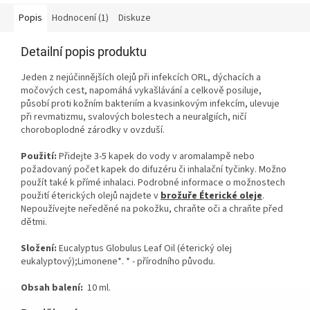
Popis
Hodnocení (1)
Diskuze
Detailní popis produktu
Jeden z nejúčinnějších olejů při infekcích ORL, dýchacích a
močových cest, napomáhá vykašlávání a celkově posiluje,
působí proti kožním bakteriím a kvasinkovým infekcím, ulevuje
při revmatizmu, svalových bolestech a neuralgiích, ničí
choroboplodné zárodky v ovzduší.
Použití:
Přidejte 3-5 kapek do vody v aromalampě nebo
požadovaný počet kapek do difuzéru či inhalační tyčinky. Možno
použít také k přímé inhalaci. Podrobné informace o možnostech
použití éterických olejů najdete v
brožuře Éterické oleje
.
Nepoužívejte neředěné na pokožku, chraňte oči a chraňte před
dětmi.
Složení:
Eucalyptus Globulus Leaf Oil (éterický olej
eukalyptový);Limonene*. * - přírodního původu.
Obsah balení:
10 ml.