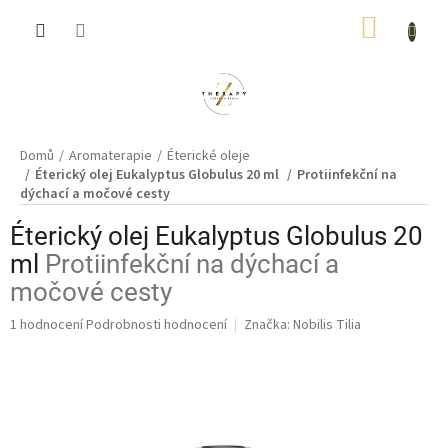
Přejít
NÁKUP
na
obsah
KOŠÍK
Domů
Aromaterapie
Éterické oleje
Éterický olej Eukalyptus Globulus 20 ml
Protiinfekční na
dýchací a močové cesty
Éterický olej Eukalyptus Globulus 20
ml
Protiinfekční na dýchací a
močové cesty
Průměrné
1 hodnocení
Podrobnosti hodnocení
Značka:
Nobilis Tilia
hodnocení
produktu
je
5,0
z
5