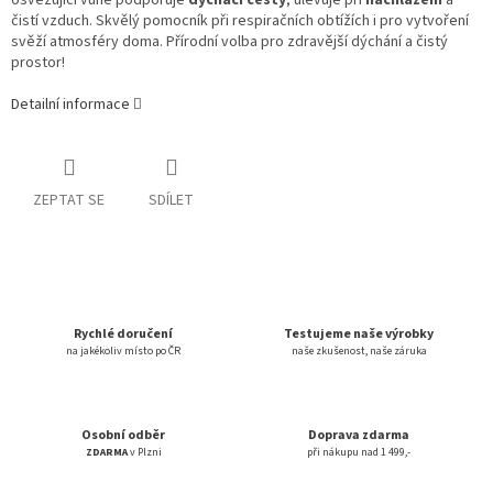
osvěžující vůně podporuje
dýchací cesty
, ulevuje při
nachlazení
a
čistí vzduch. Skvělý pomocník při respiračních obtížích i pro vytvoření
svěží atmosféry doma. Přírodní volba pro zdravější dýchání a čistý
prostor!
Detailní informace
ZEPTAT SE
SDÍLET
Rychlé doručení
Testujeme naše výrobky
na jakékoliv místo po ČR
naše zkušenost, naše záruka
Osobní odběr
Doprava zdarma
ZDARMA
v Plzni
při nákupu nad 1 499,-