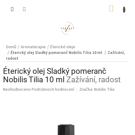
Přejít
NÁKUP
na
obsah
KOŠÍK
Domů
Aromaterapie
Éterické oleje
Éterický olej Sladký pomeranč Nobilis Tilia 10 ml
Zažívání,
radost
Éterický olej Sladký pomeranč
Nobilis Tilia 10 ml
Zažívání, radost
Průměrné
Neohodnoceno
Podrobnosti hodnocení
Značka:
Nobilis Tilia
hodnocení
produktu
je
0,0
z
5
hvězdiček.