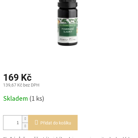
169 Kč
139,67 Kč bez DPH
Měrná
Skladem
(1 ks)
cena:
Přidat do košíku