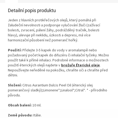
Detailní popis produktu
Jeden z hlavních protikřečových olejů, který pomáhá při
žaludeční nevolnosti a podporuje vylučování žluči (zažívací
bolesti, zvracení, pálení žáhy, podrážděný tračník, bolesti
hlavy), ulevuje při neklidu, úzkosti a depresi, má více
harmonizační působení než pomeranč hořký.
Použití:
Přidejte 3-5 kapek do vody v aromalampě nebo
požadovaný počet kapek do difuzéru či inhalační tyčinky. Možno
použít také k přímé inhalaci. Podrobné informace o možnostech
použití éterických olejů najdete v
brožuře Éterické oleje
.
Nepoužívejte neředěné na pokožku, chraňte oči a chraňte před
dětmi.
Složení:
Citrus Aurantium Dulcis Peel Oil (éterický olej
pomerančový sladký);Limonene*;Linalool*;Citral*. * - přírodního
původu.
Obsah balení:
10 ml.
Země původu:
Itálie.