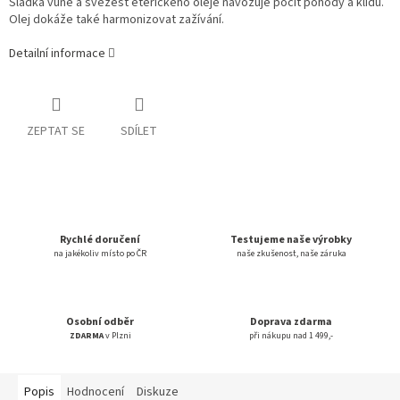
Sladká vůně a svěžest éterického oleje navozuje pocit pohody a klidu.
Olej dokáže také harmonizovat zažívání.
Detailní informace
ZEPTAT SE
SDÍLET
Rychlé doručení
Testujeme naše výrobky
na jakékoliv místo po ČR
naše zkušenost, naše záruka
Osobní odběr
Doprava zdarma
ZDARMA
v Plzni
při nákupu nad 1 499,-
Popis
Hodnocení
Diskuze