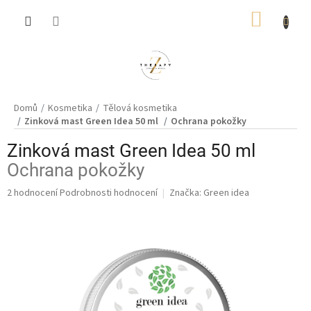
Přejít
NÁKUP
na
obsah
KOŠÍK
Domů
Kosmetika
Tělová kosmetika
Zinková mast Green Idea 50 ml
Ochrana pokožky
Zinková mast Green Idea 50 ml
Ochrana pokožky
Průměrné
2 hodnocení
Podrobnosti hodnocení
Značka:
Green idea
hodnocení
produktu
je
5,0
z
5
hvězdiček.