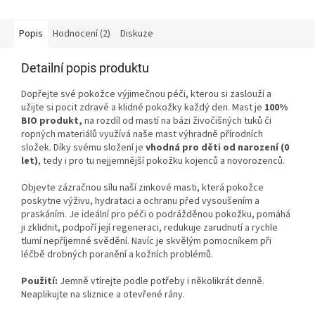
Popis
Hodnocení (2)
Diskuze
Detailní popis produktu
Dopřejte své pokožce výjimečnou péči, kterou si zaslouží a
užijte si pocit zdravé a klidné pokožky každý den. Mast je
100%
BIO produkt,
na rozdíl od mastí na bázi živočišných tuků či
ropných materiálů využívá naše mast výhradně přírodních
složek. Díky svému složení je
vhodná pro děti od narození
(0
let)
, tedy i pro tu nejjemnější pokožku kojenců a novorozenců.
Objevte zázračnou sílu naší zinkové masti, která pokožce
poskytne výživu, hydrataci a ochranu před vysoušením a
praskáním. Je ideální pro péči o podrážděnou pokožku, pomáhá
ji zklidnit, podpoří její regeneraci, redukuje zarudnutí a rychle
tlumí nepříjemné svědění. Navíc je skvělým pomocníkem při
léčbě drobných poranění a kožních problémů.
Použití:
Jemně vtírejte podle potřeby i několikrát denně.
Neaplikujte na sliznice a otevřené rány.