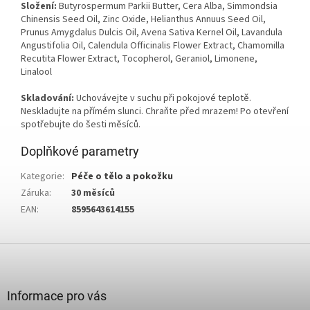
Složení:
Butyrospermum Parkii Butter, Cera Alba, Simmondsia
Chinensis Seed Oil, Zinc Oxide, Helianthus Annuus Seed Oil,
Prunus Amygdalus Dulcis Oil, Avena Sativa Kernel Oil, Lavandula
Angustifolia Oil, Calendula Officinalis Flower Extract, Chamomilla
Recutita Flower Extract, Tocopherol, Geraniol, Limonene,
Linalool
Skladování:
Uchovávejte v suchu při pokojové teplotě.
Neskladujte na přímém slunci. Chraňte před mrazem! Po otevření
spotřebujte do šesti měsíců.
Doplňkové parametry
Kategorie
:
Péče o tělo a pokožku
Záruka
:
30 měsíců
EAN
:
8595643614155
Z
á
p
a
Informace pro vás