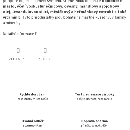
podpoře hojení a tlumení svědění.
Kromě zinku obsahuje
bambucké
máslo, včelí vosk, slunečnicový, ovesný, mandlový a jojobový
olej, levandulovou silici, měsíčkový a heřmánkový extrakt a také
vitamín E
. Tyto přírodní látky jsou bohaté na mastné kyseliny, vitamíny
a minerály.
Detailní informace
ZEPTAT SE
SDÍLET
Rychlé doručení
Testujeme naše výrobky
na jakékoliv místo po ČR
naše zkušenost, naše záruka
Osobní odběr
Doprava zdarma
ZDARMA
v Plzni
při nákupu nad 1 499,-