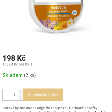
198 Kč
163,64 Kč bez DPH
Měrná
Skladem
(2 ks)
cena:
Přidat do košíku
Zinková bylinná mast s originální recepturou k ochraně pokožky,