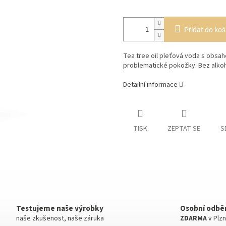
Přidat do koš
Tea tree oil pleťová voda s obsa
problematické pokožky. Bez alkoh
Detailní informace
TISK
ZEPTAT SE
S
Testujeme naše výrobky
Osobní odbě
naše zkušenost, naše záruka
ZDARMA
v Plzn