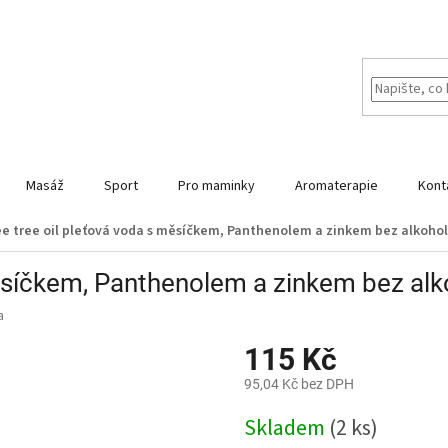
Masáž
Sport
Pro maminky
Aromaterapie
Kont
e tree oil pleťová voda s měsíčkem, Panthenolem a zinkem bez alkohol
měsíčkem, Panthenolem a zinkem bez al
a
115 Kč
95,04 Kč bez DPH
Měrná
Skladem
(2 ks)
cena: