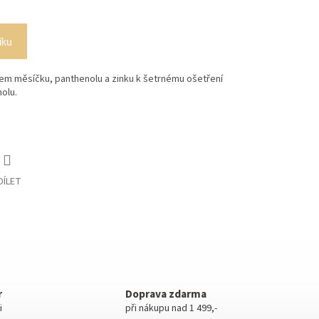
íku
hem měsíčku, panthenolu a zinku k šetrnému ošetření
olu.
DÍLET
r
Doprava zdarma
i
při nákupu nad 1 499,-