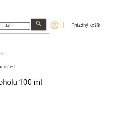
NÁKUPNÍ
Prázdný košík
KOŠÍK
akt
u 100 ml
koholu 100 ml