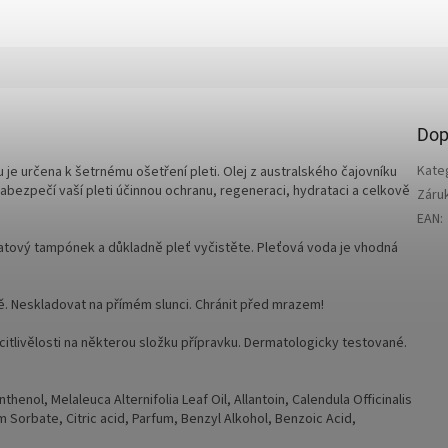
Dop
Kate
e určena k šetrnému ošetření pleti. Olej z australského čajovníku
bezpečí vaší pleti účinnou ochranu, regeneraci, hydrataci a celkově
Záru
EAN
:
tový tampónek a důkladně pleť vyčistěte. Pleťová voda je vhodná
ě. Neskladovat na přímém slunci. Chránit před mrazem!
itlivělosti na některou složku přípravku. Dermatologicky testované.
henol, Melaleuca Alternifolia Leaf Oil, Allantoin, Calendula Officinalis
m Sorbate, Citric acid, Parfum, Benzyl Alkohol, Benzoic Acid,