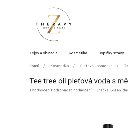
Přejít
na
obsah
Tejpy a obinadla
Kosmetika
Doplňky stravy
Domů
Kosmetika
Pleťová kosmetika
Te
Tee tree oil pleťová voda s 
Průměrné
1 hodnocení
Podrobnosti hodnocení
Značka:
Green ide
hodnocení
produktu
je
5,0
z
5