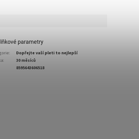
lňkové parametry
gorie
:
Dopřejte vaší pleti to nejlepší
ka
:
30 měsíců
8595643606518