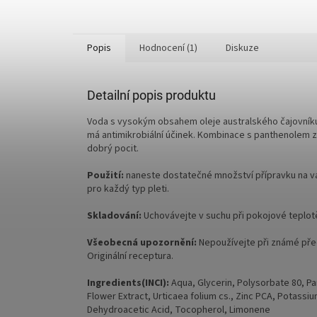
Popis
Hodnocení (1)
Diskuze
Detailní popis produktu
Voda s vysokým obsahem oleje australského čajovníku j
má antimikrobiální účinek. Kombinace s panthenolem za
dobrý pocit.
Použití:
naneste dostatečné množství přípravku na va
pro každý typ pleti.
Skladování:
Uchovávejte v suchu při pokojové teplot
Všeobecná upozornění:
Nepoužívejte při známé přec
Originální receptura.
Ingredients(INCI):
Aqua, Glycerin, Polysorbate 80, Pant
Flower Extract, Urticaea folium cs., Zinc PCA, Potassiu
Dehydroacetic Acid, Tocopherol, Limonene