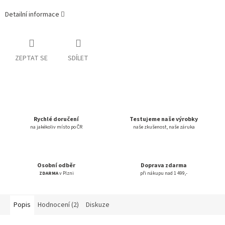
Detailní informace
ZEPTAT SE
SDÍLET
Rychlé doručení
Testujeme naše výrobky
na jakékoliv místo po ČR
naše zkušenost, naše záruka
Osobní odběr
Doprava zdarma
ZDARMA
v Plzni
při nákupu nad 1 499,-
Popis
Hodnocení (2)
Diskuze