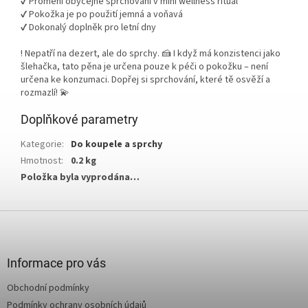
✔️ Promění obyčejné sprchování v mini wellness rituál
✔️ Pokožka je po použití jemná a voňavá
✔️ Dokonalý doplněk pro letní dny
! Nepatří na dezert, ale do sprchy. 🍰 I když má konzistenci jako
šlehačka, tato pěna je určena pouze k péči o pokožku – není
určena ke konzumaci. Dopřej si sprchování, které tě osvěží a
rozmazlí! 💫
Doplňkové parametry
Kategorie
:
Do koupele a sprchy
Hmotnost
:
0.2 kg
Položka byla vyprodána…
Z
á
p
a
Informace pro vás
t
Obchodní podmínky
í
Podmínky ochrany osobních údajů