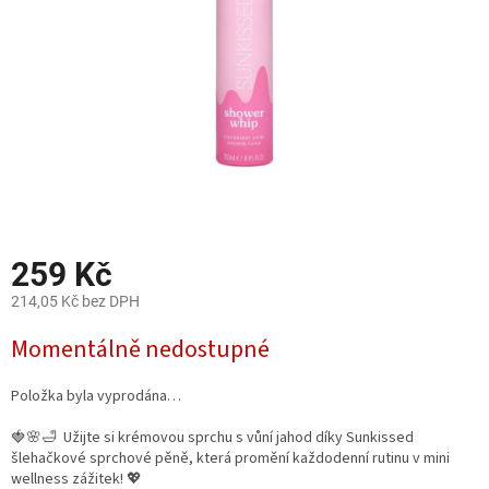
259 Kč
214,05 Kč bez DPH
Měrná
Momentálně nedostupné
cena:
Položka byla vyprodána…
🍓🌸🛁 Užijte si krémovou sprchu s vůní jahod díky Sunkissed
šlehačkové sprchové pěně, která promění každodenní rutinu v mini
wellness zážitek! 💖