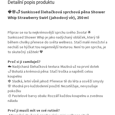
Detailní popis produktu
🍓🌸🛁 Sunkissed šlehačková sprchová pěna Shower
Whip Strawberry Swirl (jahodový vír), 250 ml
Připrav se na tu nejkrémovější sprchu svého života! 🌟
Sunkissed Shower Whip je jako nadýchaný obláček, který tě
během chvilky přenese do světa wellness. Stačí malé množství a
necháš se hýčkat tou nejjemnější texturou. Není to jen sprcha, je
to skutečný zážitek! 💖
Proč si ji zamiluješ?
☁️ Nadýchaná šlehačková textura: Mazlivá už na první dotek
🛁 Bohatá a krémová pěna: Stačí troška a napěníš celou
koupelnu
🍓 Sladká, letní vůně jahod: Přenese tě do léta a osvěží smysly
🌸 Vhodná pro každodenní použití: Nezatěžuje, nevysušuje
pokožku
🎨 Pastelové barvy obalu: Rozzáří každou koupelnu a zvednou
náladu
Proč ji musíš mít ve své rutině?