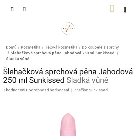
Přejít
NÁKUP
na
obsah
KOŠÍK
Domů
Kosmetika
Tělová kosmetika
Do koupele a sprchy
Šlehačková sprchová pěna Jahodová 250 ml Sunkissed
Sladká vůně
Šlehačková sprchová pěna Jahodová
250 ml Sunkissed
Sladká vůně
Průměrné
2 hodnocení
Podrobnosti hodnocení
Značka:
Sunkissed
hodnocení
produktu
je
5,0
z
5
hvězdiček.