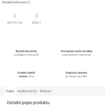
Detailní informace
ZEPTAT SE
SDÍLET
Rychlé doručení
Testujeme naše výrobky
na jakékoliv místo po ČR
naše zkušenost, naše záruka
Osobní odběr
Doprava zdarma
ZDARMA
v Plzni
při nákupu nad 1 499,-
Popis
Hodnocení (1)
Diskuze
Detailní popis produktu