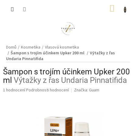
Přejít
NÁKUP
na
obsah
KOŠÍK
Domů
Kosmetika
Vlasová kosmetika
Šampon s trojím účinkem Upker 200 ml
Výtažky z řas
Undaria Pinnatifida
Šampon s trojím účinkem Upker 200
ml
Výtažky z řas Undaria Pinnatifida
Průměrné
1 hodnocení
Podrobnosti hodnocení
Značka:
Guam
hodnocení
produktu
je
5,0
z
5
hvězdiček.