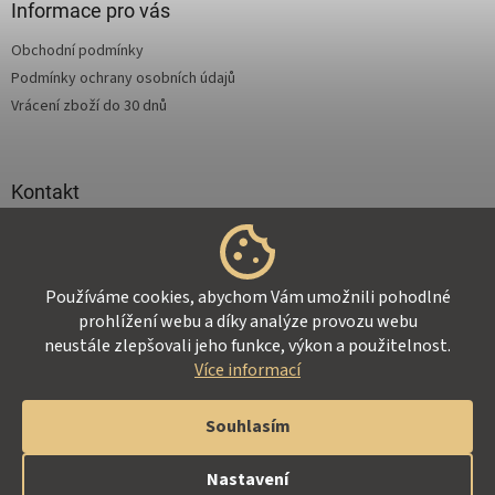
a
Informace pro vás
t
Obchodní podmínky
í
Podmínky ochrany osobních údajů
Vrácení zboží do 30 dnů
Kontakt
info
@
supertejpy.cz
+420 725 369 172
Používáme cookies, abychom Vám umožnili pohodlné
prohlížení webu a díky analýze provozu webu
neustále zlepšovali jeho funkce, výkon a použitelnost.
Více informací
Vytvořil Shoptet
Souhlasím
Copyright 2026
Z-Therapy.cz
. Všechna práva vyhrazena.
Nastavení