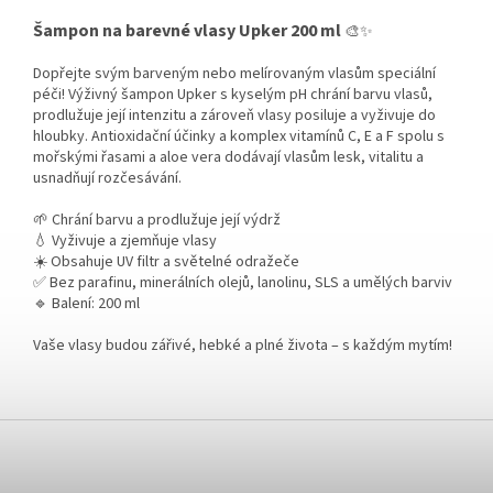
Šampon na barevné vlasy Upker 200 ml
🎨✨
Dopřejte svým barveným nebo melírovaným vlasům speciální
péči! Výživný šampon Upker s kyselým pH chrání barvu vlasů,
prodlužuje její intenzitu a zároveň vlasy posiluje a vyživuje do
hloubky. Antioxidační účinky a komplex vitamínů C, E a F spolu s
mořskými řasami a aloe vera dodávají vlasům lesk, vitalitu a
usnadňují rozčesávání.
🌱 Chrání barvu a prodlužuje její výdrž
💧 Vyživuje a zjemňuje vlasy
☀️ Obsahuje UV filtr a světelné odražeče
✅ Bez parafinu, minerálních olejů, lanolinu, SLS a umělých barviv
🔹 Balení: 200 ml
Vaše vlasy budou zářivé, hebké a plné života – s každým mytím!
Z
á
p