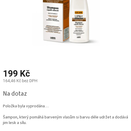
199 Kč
164,46 Kč bez DPH
Měrná
Na dotaz
cena:
Položka byla vyprodána…
Šampon, který
pomáhá barveným vlasům si barvu déle udržet a dodává
jim lesk a sílu.