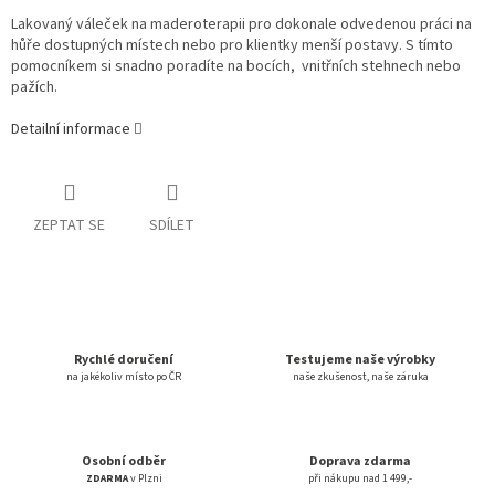
Lakovaný váleček na maderoterapii pro dokonale odvedenou práci na
hůře dostupných místech nebo pro klientky menší postavy. S tímto
pomocníkem si snadno poradíte na bocích, vnitřních stehnech nebo
pažích.
Detailní informace
ZEPTAT SE
SDÍLET
Rychlé doručení
Testujeme naše výrobky
na jakékoliv místo po ČR
naše zkušenost, naše záruka
Osobní odběr
Doprava zdarma
ZDARMA
v Plzni
při nákupu nad 1 499,-