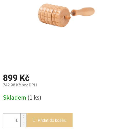
899 Kč
742,98 Kč bez DPH
Měrná
Skladem
(1 ks)
cena:
Přidat do košíku