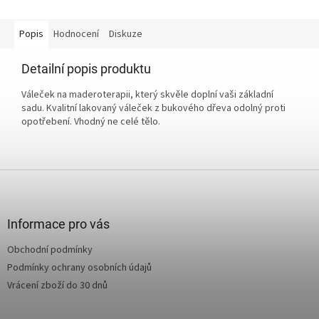
Popis
Hodnocení
Diskuze
Detailní popis produktu
Váleček na maderoterapii, který skvěle doplní vaši základní
sadu. Kvalitní lakovaný váleček z bukového dřeva odolný proti
opotřebení. Vhodný ne celé tělo.
Z
á
p
a
Informace pro vás
t
Obchodní podmínky
í
Podmínky ochrany osobních údajů
Vrácení zboží do 30 dnů