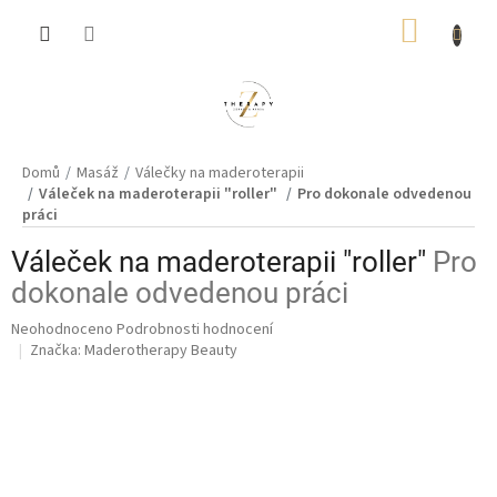
Přejít
NÁKUP
na
obsah
KOŠÍK
Domů
Masáž
Válečky na maderoterapii
Váleček na maderoterapii "roller"
Pro dokonale odvedenou
práci
Váleček na maderoterapii "roller"
Pro
dokonale odvedenou práci
Průměrné
Neohodnoceno
Podrobnosti hodnocení
hodnocení
Značka:
Maderotherapy Beauty
produktu
je
0,0
z
5
hvězdiček.