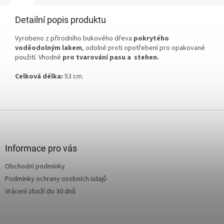
Detailní popis produktu
Vyrobeno z přírodního bukového dřeva
pokrytého
voděodolným lakem
, odolné proti opotřebení pro opakované
použití. Vhodné
pro tvarování pasu a stehen.
Celková délka:
53 cm.
Z
á
p
a
Informace pro vás
t
Obchodní podmínky
í
Podmínky ochrany osobních údajů
Vrácení zboží do 30 dnů