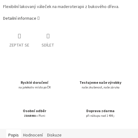
Flexibilní lakovaný váleček na maderoterapii z bukového dřeva.
Detailní informace
ZEPTAT SE
SDÍLET
Rychlé doručení
Testujeme naše výrobky
na jakékoliv místo po ČR
naše zkušenost, naše záruka
Osobní odběr
Doprava zdarma
ZDARMA
v Plzni
při nákupu nad 1 499,-
Popis
Hodnocení
Diskuze