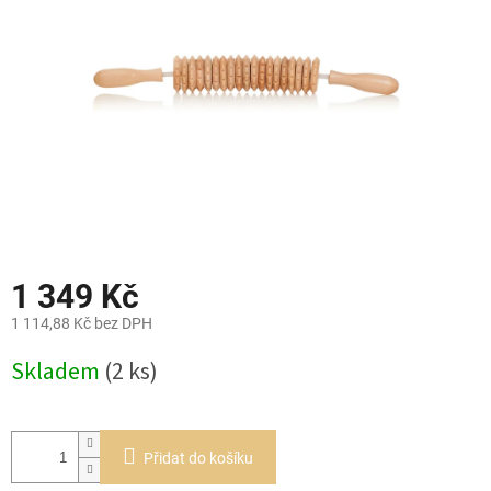
1 349 Kč
1 114,88 Kč bez DPH
Měrná
Skladem
(2 ks)
cena:
Přidat do košíku