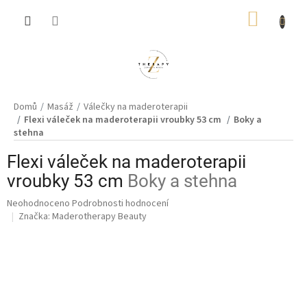
Přejít
NÁKUP
na
obsah
KOŠÍK
Domů
Masáž
Válečky na maderoterapii
Flexi váleček na maderoterapii vroubky 53 cm
Boky a
stehna
Flexi váleček na maderoterapii
vroubky 53 cm
Boky a stehna
Průměrné
Neohodnoceno
Podrobnosti hodnocení
hodnocení
Značka:
Maderotherapy Beauty
produktu
je
0,0
z
5
hvězdiček.