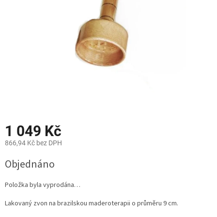
1 049 Kč
866,94 Kč bez DPH
Měrná
Objednáno
cena:
Položka byla vyprodána…
Lakovaný zvon na brazilskou maderoterapii o průměru 9 cm.