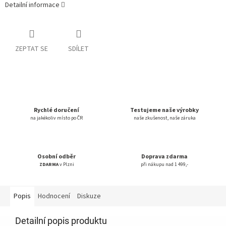
Detailní informace
ZEPTAT SE
SDÍLET
Rychlé doručení
Testujeme naše výrobky
na jakékoliv místo po ČR
naše zkušenost, naše záruka
Osobní odběr
Doprava zdarma
ZDARMA
v Plzni
při nákupu nad 1 499,-
Popis
Hodnocení
Diskuze
Detailní popis produktu