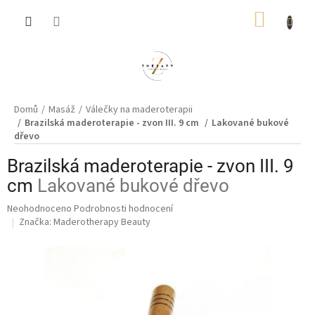
Přejít
NÁKUP
na
obsah
KOŠÍK
Domů
Masáž
Válečky na maderoterapii
Brazilská maderoterapie - zvon III. 9 cm
Lakované bukové
dřevo
Brazilská maderoterapie - zvon III. 9
cm
Lakované bukové dřevo
Průměrné
Neohodnoceno
Podrobnosti hodnocení
hodnocení
Značka:
Maderotherapy Beauty
produktu
je
0,0
z
5
hvězdiček.