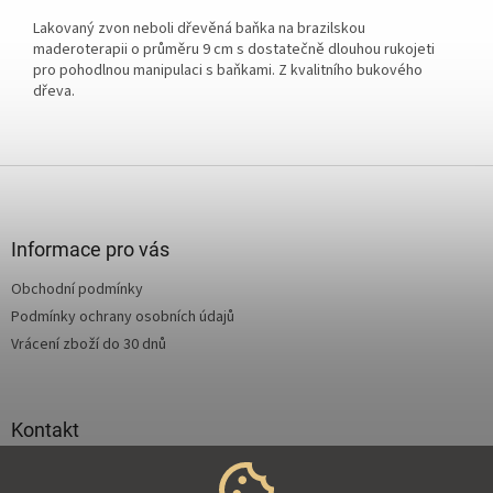
Lakovaný zvon neboli dřevěná baňka na brazilskou
maderoterapii o průměru 9 cm s dostatečně dlouhou rukojeti
pro pohodlnou manipulaci s baňkami. Z kvalitního bukového
dřeva.
Z
á
p
a
Informace pro vás
t
Obchodní podmínky
í
Podmínky ochrany osobních údajů
Vrácení zboží do 30 dnů
Kontakt
info
@
supertejpy.cz