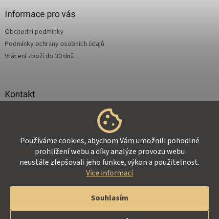
p
a
Informace pro vás
t
Obchodní podmínky
í
Podmínky ochrany osobních údajů
Vrácení zboží do 30 dnů
Kontakt
info
@
supertejpy.cz
+420 725 369 172
Používáme cookies, abychom Vám umožnili pohodlné
prohlížení webu a díky analýze provozu webu
neustále zlepšovali jeho funkce, výkon a použitelnost.
Více informací
Vytvořil Shoptet
Souhlasím
Copyright 2026
Z-Therapy.cz
. Všechna práva vyhrazena.