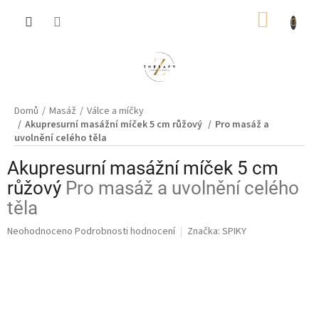
Přejít
NÁKUP
na
obsah
KOŠÍK
Domů
Masáž
Válce a míčky
Akupresurní masážní míček 5 cm růžový
Pro masáž a
uvolnění celého těla
Akupresurní masážní míček 5 cm
růžový
Pro masáž a uvolnění celého
těla
Průměrné
Neohodnoceno
Podrobnosti hodnocení
Značka:
SPIKY
hodnocení
produktu
je
0,0
z
5