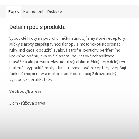
Popis
Hodnocení
Diskuze
Detailní popis produktu
Vypouklé hroty na povrchu míčku stimulují smyslové receptory.
Míčky s hroty zlepšují funkci úchopu a motorickou koordinaci
ruky. Indikace k použití: svalová atrofie, poruchy periferního
krevního oběhu, svalová slabost, poúrazová rehabilitace,
masáže a akupresura. Vlastnosti výrobku: měkký netoxický PVC
materiál; vypouklé hroty stimulují smyslové receptory, zlepšují
funkci úchopu ruky a motorickou koordinaci; Zdravotnický
výrobek / certifikát CE.
Velikost/barva:
5 cm - růžová barva
Z
á