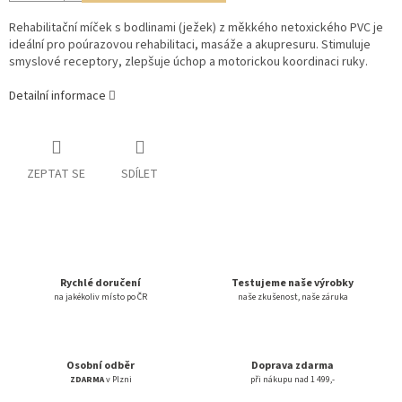
Rehabilitační míček s bodlinami (ježek) z měkkého netoxického PVC je
ideální pro poúrazovou rehabilitaci, masáže a akupresuru. Stimuluje
smyslové receptory, zlepšuje úchop a motorickou koordinaci ruky.
Detailní informace
ZEPTAT SE
SDÍLET
Rychlé doručení
Testujeme naše výrobky
na jakékoliv místo po ČR
naše zkušenost, naše záruka
Osobní odběr
Doprava zdarma
ZDARMA
v Plzni
při nákupu nad 1 499,-