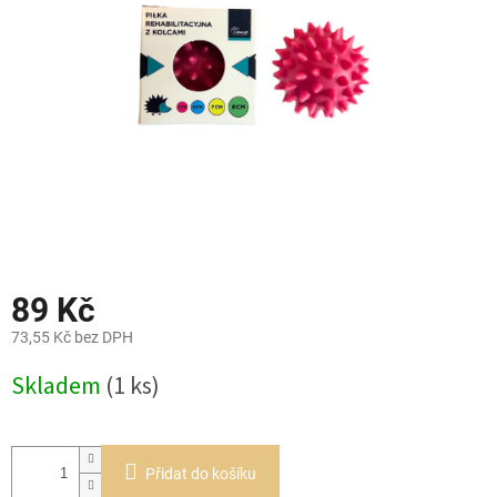
hvězdiček.
89 Kč
73,55 Kč bez DPH
Měrná
Skladem
(1 ks)
cena:
Přidat do košíku