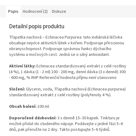
Popis
Hodnocení (2)
Diskuze
Detailní popis produktu
Třapatka nachová – Echinacea Purpurea: tato indiánská léčivka
obsahuje nejvíce aktivních látek v kořeni. Podporuje přirozenou
obranyschopnost. Podporuje správnou funkci dýchacího
systému a močových cest. Jedná se o silný antioxidant.
Aktivní látky:
Echinacea standardizovaný extrakt z celé rostliny
(4 %), 1 dávka (1 - 2 ml) 100 - 200 mg, denní dávka (3 x
denně) 300
- 600 mg, % RHP Referenční hodnota příjmu není stanoveno
Složení:
Glycerin, voda, Třapatka nachová (Echinacea purpurea)
standardizovaný extrakt z celé rostliny (polyfenoly 4 %).
Obsah balení:
100 ml.
Doporučené dávkování:
3 x denně 15–30 kapek. Tinkturu je
možné přidat do studeného nápoje. Podávejte v jedné fázi 5–6
dnů, pak přerušte na 2 dny. Takto postupujte 5–6 týdnů.