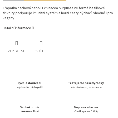
Třapatka nachová neboli Echinacea purpurea ve formě bezlihové
tinktury podporuje imunitní systém a horní cesty dýchací. Vhodné i pro
vegany.
Detailní informace
ZEPTAT SE
SDÍLET
Rychlé doručení
Testujeme naše výrobky
na jakékoliv místo po ČR
naše zkušenost, naše záruka
Osobní odběr
Doprava zdarma
ZDARMA
v Plzni
při nákupu nad 1 499,-