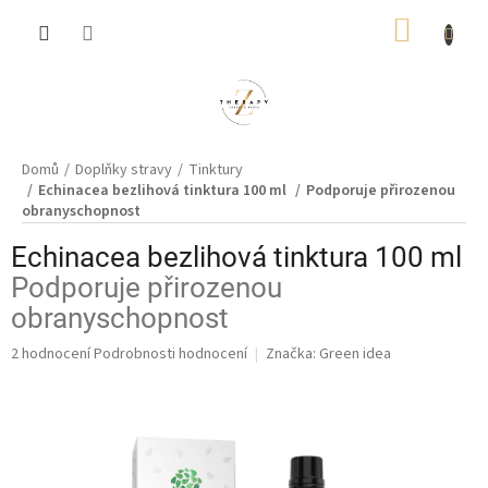
Přejít
NÁKUP
na
obsah
KOŠÍK
Domů
Doplňky stravy
Tinktury
Echinacea bezlihová tinktura 100 ml
Podporuje přirozenou
obranyschopnost
Echinacea bezlihová tinktura 100 ml
Podporuje přirozenou
obranyschopnost
Průměrné
2 hodnocení
Podrobnosti hodnocení
Značka:
Green idea
hodnocení
produktu
je
5,0
z
5