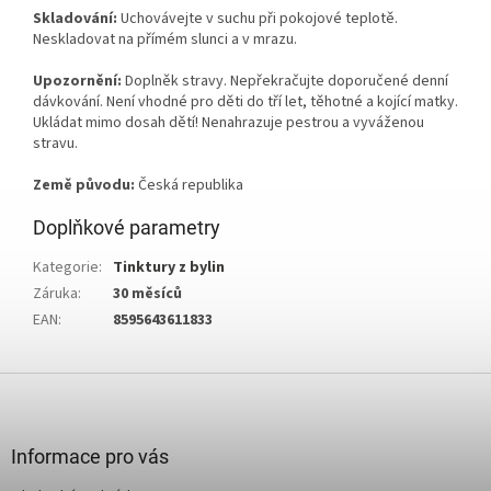
Skladování:
Uchovávejte v suchu při pokojové teplotě.
Neskladovat na přímém slunci a v mrazu.
Upozornění:
Doplněk stravy. Nepřekračujte doporučené denní
dávkování. Není vhodné pro děti do tří let, těhotné a kojící matky.
Ukládat mimo dosah dětí! Nenahrazuje pestrou a vyváženou
stravu.
Země původu:
Česká republika
Doplňkové parametry
Kategorie
:
Tinktury z bylin
Záruka
:
30 měsíců
EAN
:
8595643611833
Z
á
p
a
Informace pro vás
t