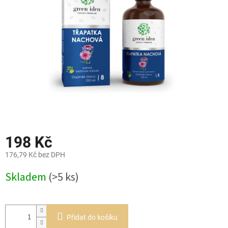
hvězdiček.
198 Kč
176,79 Kč bez DPH
Měrná
Skladem
(>5 ks)
cena:
Přidat do košíku