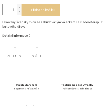
Přidat do košíku
Lakovaný švédský zvon se zabudovaným válečkem na maderoterapii z
bukového dřeva.
Detailní informace
ZEPTAT SE
SDÍLET
Rychlé doručení
Testujeme naše výrobky
na jakékoliv místo po ČR
naše zkušenost, naše záruka