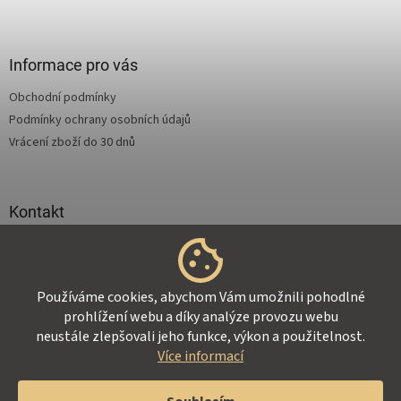
Z
á
p
a
Informace pro vás
t
Obchodní podmínky
í
Podmínky ochrany osobních údajů
Vrácení zboží do 30 dnů
Kontakt
info
@
supertejpy.cz
+420 725 369 172
Používáme cookies, abychom Vám umožnili pohodlné
prohlížení webu a díky analýze provozu webu
neustále zlepšovali jeho funkce, výkon a použitelnost.
Více informací
Vytvořil Shoptet