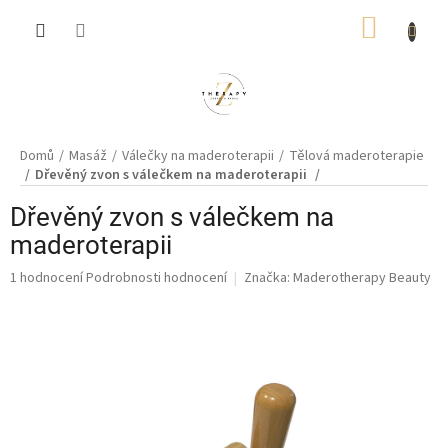
Přejít
NÁKUP
na
obsah
KOŠÍK
Domů
Masáž
Válečky na maderoterapii
Tělová maderoterapie
Dřevěný zvon s válečkem na maderoterapii
Dřevěný zvon s válečkem na
maderoterapii
Průměrné
1 hodnocení
Podrobnosti hodnocení
Značka:
Maderotherapy Beauty
hodnocení
produktu
je
5,0
z
5
hvězdiček.