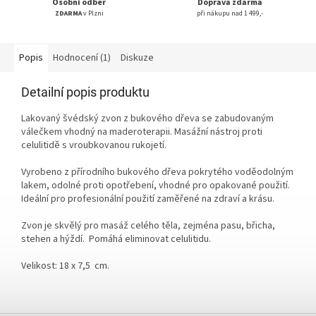
Osobní odběr
Doprava zdarma
ZDARMA
v Plzni
při nákupu nad 1 499,-
Popis
Hodnocení (1)
Diskuze
Detailní popis produktu
Lakovaný švédský zvon z bukového dřeva se zabudovaným
válečkem vhodný na maderoterapii. M
asážní nástroj proti
celulitidě s vroubkovanou rukojetí.
Vyrobeno z přírodního bukového dřeva pokrytého voděodolným
lakem, odolné proti opotřebení, vhodné pro opakované použití.
Ideální pro profesionální použití zaměřené na zdraví a krásu.
Zvon je skvělý pro masáž celého těla, zejména pasu, břicha,
stehen a hýždí. Pomáhá eliminovat celulitidu.
Velikost: 18 x 7,5 cm.