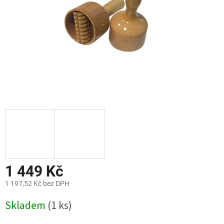
1 449 Kč
1 197,52 Kč bez DPH
Měrná
Skladem
(1 ks)
cena: