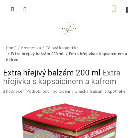
Přejít
NÁKUP
na
obsah
KOŠÍK
Domů
Kosmetika
Tělová kosmetika
Extra hřejivý balzám 200 ml
Extra hřejivka s kapsaicinem a
kafrem
Extra hřejivý balzám 200 ml
Extra
hřejivka s kapsaicinem a kafrem
Průměrné
2 hodnocení
Podrobnosti hodnocení
Značka:
Balsamis Apotheke
hodnocení
produktu
je
5,0
z
5
hvězdiček.