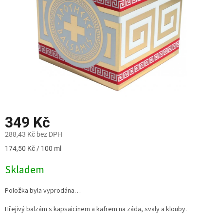
349 Kč
288,43 Kč bez DPH
Měrná
174,50 Kč / 100 ml
cena:
Skladem
Položka byla vyprodána…
Hřejivý balzám s kapsaicinem a kafrem na záda, svaly a klouby.