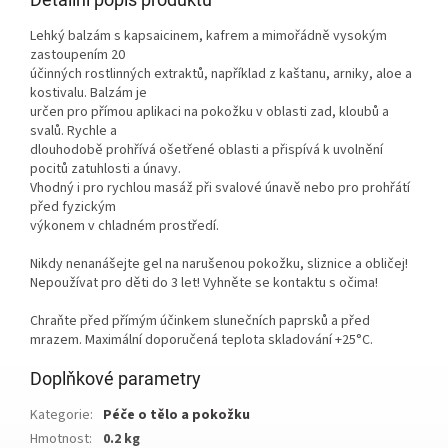
Lehký balzám s kapsaicinem, kafrem a mimořádně vysokým
zastoupením 20
účinných rostlinných extraktů, například z kaštanu, arniky, aloe a
kostivalu. Balzám je
určen pro přímou aplikaci na pokožku v oblasti zad, kloubů a
svalů. Rychle a
dlouhodobě prohřívá ošetřené oblasti a přispívá k uvolnění
pocitů zatuhlosti a únavy.
Vhodný i pro rychlou masáž při svalové únavě nebo pro prohřátí
před fyzickým
výkonem v chladném prostředí.
Nikdy nenanášejte gel na narušenou pokožku, sliznice a obličej!
Nepoužívat pro děti do 3 let! Vyhněte se kontaktu s očima!
Chraňte před přímým účinkem slunečních paprsků a před
mrazem. Maximální doporučená teplota skladování +25°C.
Doplňkové parametry
Kategorie
:
Péče o tělo a pokožku
Hmotnost
:
0.2 kg