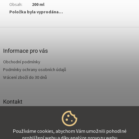
Obsah
:
200 ml
Položka byla vyprodána…
Z
á
p
a
Informace pro vás
t
Obchodní podmínky
í
Podmínky ochrany osobních údajů
Vrácení zboží do 30 dnů
Kontakt
info
@
supertejpy.cz
+420 725 369 172
Používáme cookies, abychom Vám umožnili pohodlné
prohlížení webu a díky analýze provozu webu