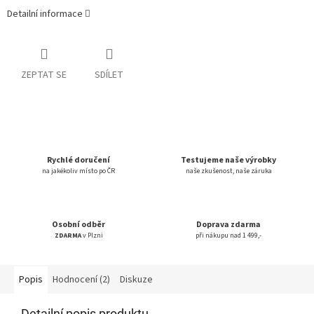
Detailní informace
ZEPTAT SE
SDÍLET
Rychlé doručení
Testujeme naše výrobky
na jakékoliv místo po ČR
naše zkušenost, naše záruka
Osobní odběr
Doprava zdarma
ZDARMA
v Plzni
při nákupu nad 1 499,-
Popis
Hodnocení (2)
Diskuze
Detailní popis produktu