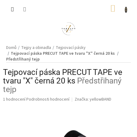
Přejít
NÁKUP
na
obsah
KOŠÍK
Domů
Tejpy a obinadla
Tejpovací pásky
Tejpovací páska PRECUT TAPE ve tvaru "X" černá 20 ks
Předstřihaný tejp
Tejpovací páska PRECUT TAPE ve
tvaru "X" černá 20 ks
Předstřihaný
tejp
Průměrné
1 hodnocení
Podrobnosti hodnocení
Značka:
yellowBAND
hodnocení
produktu
je
5,0
z
5