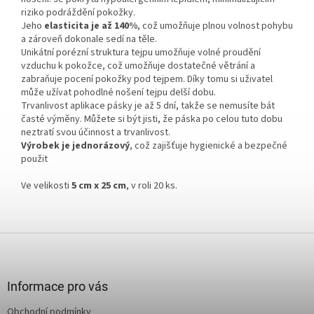
riziko podráždění pokožky.
Jeho
elasticita je až 140%
, což umožňuje plnou volnost pohybu
a zároveň dokonale sedí na těle.
Unikátní porézní struktura tejpu umožňuje volné proudění
vzduchu k pokožce, což umožňuje dostatečné větrání a
zabraňuje pocení pokožky pod tejpem. Díky tomu si uživatel
může užívat pohodlné nošení tejpu delší dobu.
Trvanlivost aplikace pásky je až 5 dní, takže se nemusíte bát
časté výměny. Můžete si být jisti, že páska po celou tuto dobu
neztratí svou účinnost a trvanlivost.
Výrobek je jednorázový
, což zajišťuje hygienické a bezpečné
použit
Ve velikosti
5 cm x 25 cm
, v roli 20 ks.
Z
á
p
a
Informace pro vás
t
Obchodní podmínky