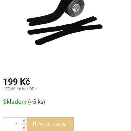
hvězdiček.
199 Kč
177,68 Kč bez DPH
Měrná
Skladem
(>5 ks)
cena:
Přidat do košíku