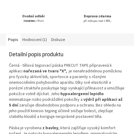
Osobní odběr
Doprava zdarma
ZDARMA
v Plzni
při nákupu nad 1 499,-
Popis
Hodnocení (1)
Diskuze
Detailní popis produktu
Černá - tělová tejpovací páska PRECUT TAPE připravená k
aplikaci
nařezaná ve tvaru "X",
je nenahraditelnou pomůckou
pro fyzicky aktivní lidi, sportovce a pacienty s různými
onemocněními pohybového aparátu. Díky své elasticitě a
porézní struktuře poskytuje tejp vynikající přilnavost a umožňuje
pokožce volně dýchat. Jeho
hypoalergenní lepidlo
minimalizuje riziko podráždění pokožky a
výdrž při aplikaci až
5 dní
zaručuje dlouhodobou podporu a ochranu. Bez ohledu na
jeho použití kinesio tejping účinně snižuje bolest, zlepšuje
stabilitu kloubů a koriguje nesprávné postavení těla.
Páska je vyrobena
z bavlny
, která zajišťuje vysoký komfort
nošení. Je pokryta hypoalergenním lepidlem, minimalizujícím