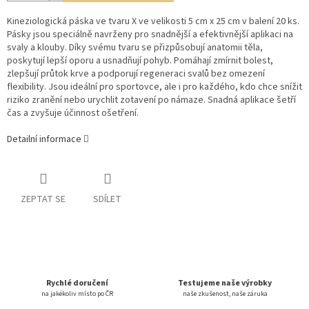
Kineziologická páska ve tvaru X ve velikosti 5 cm x 25 cm v balení 20 ks.
Pásky jsou speciálně navrženy pro snadnější a efektivnější aplikaci na
svaly a klouby. Díky svému tvaru se přizpůsobují anatomii těla,
poskytují lepší oporu a usnadňují pohyb. Pomáhají zmírnit bolest,
zlepšují průtok krve a podporují regeneraci svalů bez omezení
flexibility. Jsou ideální pro sportovce, ale i pro každého, kdo chce snížit
riziko zranění nebo urychlit zotavení po námaze. Snadná aplikace šetří
čas a zvyšuje účinnost ošetření.
Detailní informace
ZEPTAT SE
SDÍLET
Rychlé doručení
Testujeme naše výrobky
na jakékoliv místo po ČR
naše zkušenost, naše záruka