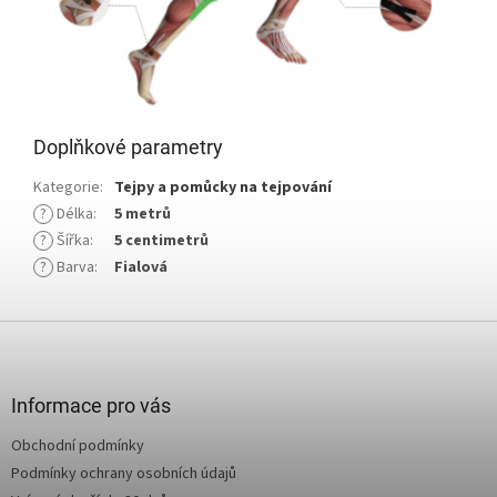
Doplňkové parametry
Kategorie
:
Tejpy a pomůcky na tejpování
?
Délka
:
5 metrů
?
Šířka
:
5 centimetrů
?
Barva
:
Fialová
Z
á
p
a
Informace pro vás
t
Obchodní podmínky
í
Podmínky ochrany osobních údajů