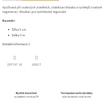
Využívaná při svalových zraněních, stabilizaci kloubu a rychlejší svalové
regeneraci. Vhodná i pro lymfatické tejpování.
Rozměr:
Šířka 5 cm
Délka 5 m
Detailní informace
ZEPTAT SE
SDÍLET
Rychlé doručení
Testujeme naše výrobky
na jakékoliv místo po ČR
naše zkušenost, naše záruka