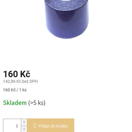
160 Kč
142,86 Kč bez DPH
Měrná
160 Kč / 1 ks
cena:
Skladem
(>5 ks)
Přidat do košíku