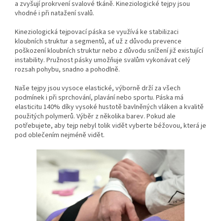
a zvyšují prokrvení svalové tkáně. Kineziologické tejpy jsou
vhodné i při natažení svalů.
Kineziologická tejpovací páska se
využívá ke stabilizaci
kloubních struktur a segmentů, ať už z důvodu prevence
poškození kloubních struktur nebo z důvodu snížení již existující
instability.
Pružnost pásky
umožňuje svalům vykonávat celý
rozsah pohybu, snadno a pohodlně.
Naše tejpy jsou vysoce elastické, výborně drží za všech
podmínek i při sprchování, plavání nebo sportu. Páska
má
elasticitu 140% díky vysoké hustotě bavlněných vláken a kvalitě
použitých polymerů. Výběr z několika barev. Pokud ale
potřebujete, aby tejp nebyl tolik vidět vyberte béžovou, která je
pod oblečením nejméně vidět.