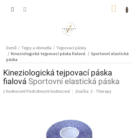
Přejít
NÁKUP
na
obsah
KOŠÍK
Domů
Tejpy a obinadla
Tejpovací pásky
Kineziologická tejpovací páska fialová
Sportovní elastická
páska
Kineziologická tejpovací páska
fialová
Sportovní elastická páska
Průměrné
1 hodnocení
Podrobnosti hodnocení
Značka:
Z - Therapy
hodnocení
produktu
je
5,0
z
5
hvězdiček.