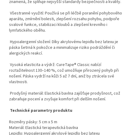
znamená, že splňuje nejvyšší standardy bezpečnosti a kvality.
Všestranné využití: Používá se při léčbě poranění pohybového
aparátu, zmírnění bolesti, zlepšení rozsahu pohybu, podpoře
svalové funkce, stabilizaci kloubů a zlepšení krevního i
lymfatického oběhu.
Hypoalergenní složení: Díky akrylovému lepidlu bez latexu je
páska šetrná k pokožce a minimalizuje riziko podráždění či
alergických reakcí.
Vysoká elasticita a výdrž: CureTape® Classic nabízí
roztažitelnost 130–140 %, což umožňuje přirozený pohyb při
nošení. Páska vydrží na kůži 5 až 7 dní, aniž by ztrácela své
vlastnosti.
Prodyšný materiál: Elastická bavlna zajišťuje prodyšnost, což
zabraňuje pocení a zvyšuje komfort při delším nošení.
Technické parametry produktu
Rozměry pásky: 5 cm x 5 m
Materiál: Elastická terapeutická bavlna
Lepidlo: Hypoalergenní akrylové lepidlo bez latexu