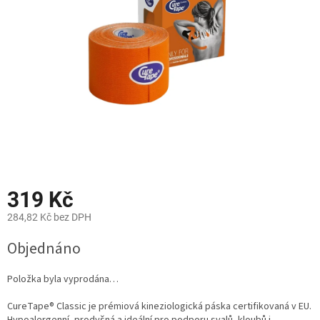
hvězdiček.
319 Kč
284,82 Kč bez DPH
Měrná
Objednáno
cena:
Položka byla vyprodána…
CureTape® Classic je prémiová kineziologická páska certifikovaná v EU.