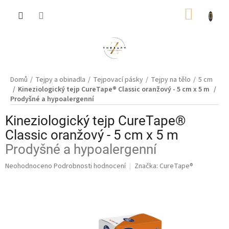
Přejít
NÁKUP
na
obsah
KOŠÍK
Domů
Tejpy a obinadla
Tejpovací pásky
Tejpy na tělo
5 cm
Kineziologický tejp CureTape® Classic oranžový - 5 cm x 5 m
Prodyšné a hypoalergenní
Kineziologický tejp CureTape®
Classic oranžový - 5 cm x 5 m
Prodyšné a hypoalergenní
Průměrné
Neohodnoceno
Podrobnosti hodnocení
Značka:
CureTape®
hodnocení
produktu
je
0,0
z
5