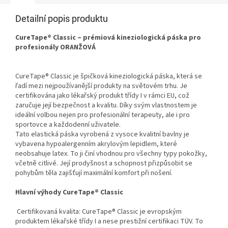
Detailní popis produktu
CureTape® Classic – prémiová kineziologická páska pro
profesionály ORANŽOVÁ
CureTape® Classic je špičková kineziologická páska, která se
řadí mezi nejpoužívanější produkty na světovém trhu. Je
certifikována jako lékařský produkt třídy I v rámci EU, což
zaručuje její bezpečnost a kvalitu. Díky svým vlastnostem je
ideální volbou nejen pro profesionální terapeuty, ale i pro
sportovce a každodenní uživatele.
Tato elastická páska vyrobená z vysoce kvalitní bavlny je
vybavena hypoalergenním akrylovým lepidlem, které
neobsahuje latex. To ji činí vhodnou pro všechny typy pokožky,
včetně citlivé. Její prodyšnost a schopnost přizpůsobit se
pohybům těla zajišťují maximální komfort při nošení.
Hlavní výhody CureTape® Classic
Certifikovaná kvalita: CureTape® Classic je evropským
produktem lékařské třídy I a nese prestižní certifikaci TÜV. To