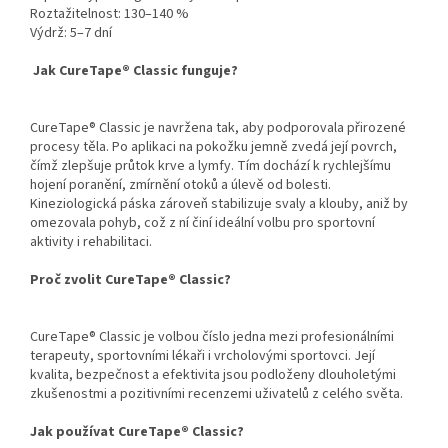
Roztažitelnost: 130–140 %
Výdrž: 5–7 dní
Jak CureTape® Classic funguje?
CureTape® Classic je navržena tak, aby podporovala přirozené
procesy těla. Po aplikaci na pokožku jemně zvedá její povrch,
čímž zlepšuje průtok krve a lymfy. Tím dochází k rychlejšímu
hojení poranění, zmírnění otoků a úlevě od bolesti.
Kineziologická páska zároveň stabilizuje svaly a klouby, aniž by
omezovala pohyb, což z ní činí ideální volbu pro sportovní
aktivity i rehabilitaci.
Proč zvolit CureTape® Classic?
CureTape® Classic je volbou číslo jedna mezi profesionálními
terapeuty, sportovními lékaři i vrcholovými sportovci. Její
kvalita, bezpečnost a efektivita jsou podloženy dlouholetými
zkušenostmi a pozitivními recenzemi uživatelů z celého světa.
Jak používat CureTape® Classic?