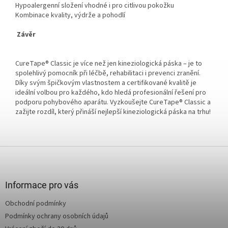
Hypoalergenní složení vhodné i pro citlivou pokožku
Kombinace kvality, výdrže a pohodlí
Závěr
CureTape® Classic je více než jen kineziologická páska – je to
spolehlivý pomocník při léčbě, rehabilitaci i prevenci zranění.
Díky svým špičkovým vlastnostem a certifikované kvalitě je
ideální volbou pro každého, kdo hledá profesionální řešení pro
podporu pohybového aparátu. Vyzkoušejte CureTape® Classic a
zažijte rozdíl, který přináší nejlepší kineziologická páska na trhu!
Z
á
p
a
Informace pro vás
t
Obchodní podmínky
í
Podmínky ochrany osobních údajů