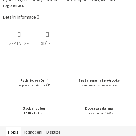
Hypoalergenní, prodyšná a ideální pro podporu svalů, kloubů i
regeneraci.
Detailní informace
ZEPTAT SE
SDÍLET
Rychlé doručení
Testujeme naše výrobky
na jakékoliv místo po ČR
naše zkušenost, naše záruka
Osobní odběr
Doprava zdarma
ZDARMA
v Plzni
při nákupu nad 1 499,-
Popis
Hodnocení
Diskuze