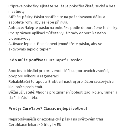
Příprava pokožky: Ujistěte se, že je pokožka čistá, suchá a bez
mastnoty.
Stříhání pásky: Pásku nastříhejte na požadovanou délku a
zaoblete rohy, aby se lépe přilnula.
Aplikace: Nalepte pásku na pokožku podle doporučené techniky.
Pro správnou aplikaci můžete využít rady odborníka nebo
videonávody.
Aktivace lepidla: Po nalepení jemně třete pásku, aby se
aktivovalo lepidlo teplem.
Kdo může používat CureTape® Classic?
Sportovci: Ideální pro prevenci a léčbu sportovních zranění,
podporu výkonu a regeneraci.
Rehabilitační terapeuti: Efektivní nástroj pro léčbu svalových a
kloubních problémů.
Běžní uživatelé: Vhodná pro zmírnění bolesti zad, kolen, ramen a
dalších částí těla.
Proč je CureTape® Classic nejlepší volbou?
Nejprodávanější kineziologická páska na světovém trhu
Certifikace lékařské třídy I v EU