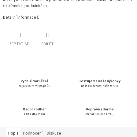
které jsou voděodolné a potuodolné a tím vhodné hlavně při sportu a v
extrémních podmínkách.
Detailní informace
ZEPTAT SE
SDÍLET
Rychlé doručení
Testujeme naše výrobky
na jakékoliv místo po ČR
naše zkušenost, naše záruka
Osobní odběr
Doprava zdarma
ZDARMA
v Plzni
při nákupu nad 1 499,-
Popis
Hodnocení
Diskuze