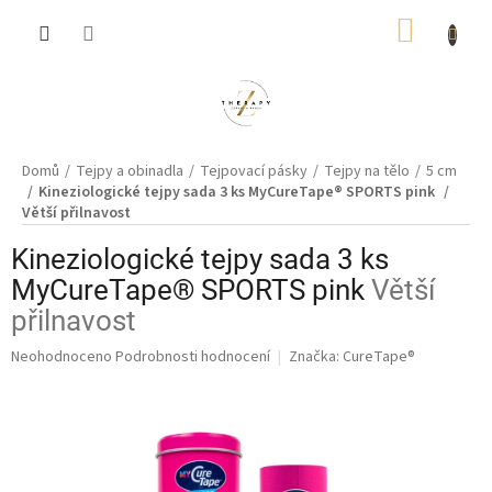
Přejít
NÁKUP
na
obsah
KOŠÍK
Domů
Tejpy a obinadla
Tejpovací pásky
Tejpy na tělo
5 cm
Kineziologické tejpy sada 3 ks MyCureTape® SPORTS pink
Větší přilnavost
Kineziologické tejpy sada 3 ks
MyCureTape® SPORTS pink
Větší
přilnavost
Průměrné
Neohodnoceno
Podrobnosti hodnocení
Značka:
CureTape®
hodnocení
produktu
je
0,0
z
5