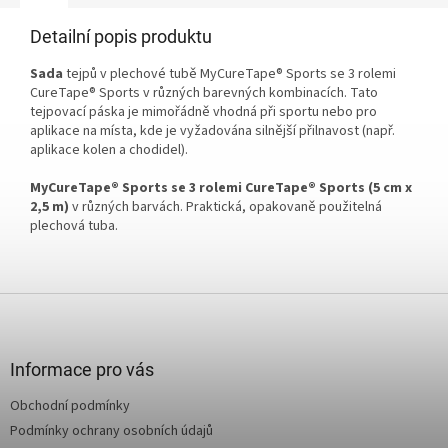
Detailní popis produktu
Sada
tejpů v plechové tubě MyCureTape® Sports se 3 rolemi
CureTape® Sports v různých barevných kombinacích. Tato
tejpovací páska je mimořádně vhodná při sportu nebo pro
aplikace na místa, kde je vyžadována silnější přilnavost (např.
aplikace kolen a chodidel).
MyCureTape® Sports se 3 rolemi CureTape® Sports (5 cm x
2,5 m)
v různých barvách. Praktická, opakovaně použitelná
plechová tuba.
Z
á
p
a
Informace pro vás
t
Obchodní podmínky
í
Podmínky ochrany osobních údajů