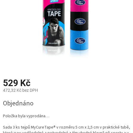
hvězdiček.
529 Kč
472,32 Kč bez DPH
Měrná
Objednáno
cena:
Položka byla vyprodána…
Sada 3 ks tejpů MyCureTape® v rozměru 5 cm x 2,5 cm v praktické tubě,