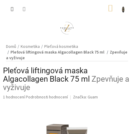
Přejít
NÁKUP
na
obsah
KOŠÍK
Domů
Kosmetika
Pleťová kosmetika
Pleťová liftingová maska Algacollagen Black 75 ml
Zpevňuje
a vyživuje
Pleťová liftingová maska
Algacollagen Black 75 ml
Zpevňuje a
vyživuje
Průměrné
1 hodnocení
Podrobnosti hodnocení
Značka:
Guam
hodnocení
produktu
je
5,0
z
5