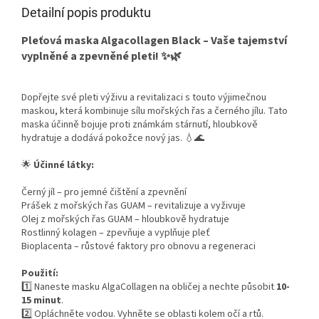
Detailní popis produktu
Pleťová maska Algacollagen Black – Vaše tajemství
vyplněné a zpevněné pleti! ✨🌿
Dopřejte své pleti výživu a revitalizaci s touto výjimečnou
maskou, která kombinuje sílu mořských řas a černého jílu. Tato
maska účinně bojuje proti známkám stárnutí, hloubkově
hydratuje a dodává pokožce nový jas. 💧🌊
🌟
Účinné látky:
Černý jíl – pro jemné čištění a zpevnění
Prášek z mořských řas GUAM – revitalizuje a vyživuje
Olej z mořských řas GUAM – hloubkově hydratuje
Rostlinný kolagen – zpevňuje a vyplňuje pleť
Bioplacenta – růstové faktory pro obnovu a regeneraci
Použití:
1️⃣ Naneste masku AlgaCollagen na obličej a nechte působit
10-
15 minut
.
2️⃣ Opláchněte vodou. Vyhněte se oblasti kolem očí a rtů.