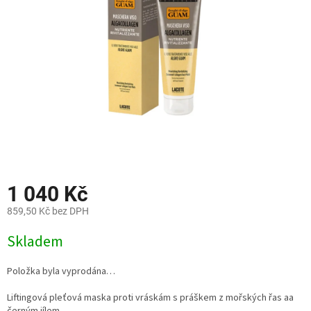
hvězdiček.
1 040 Kč
859,50 Kč bez DPH
Měrná
Skladem
cena:
Položka byla vyprodána…
Liftingová pleťová maska proti vráskám s práškem z mořských řas a
a