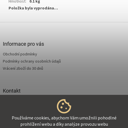
Hmotnost
:
0.1 kg
Položka byla vyprodána…
Z
á
p
a
Informace pro vás
t
Obchodní podmínky
í
Podmínky ochrany osobních údajů
Vrácení zboží do 30 dnů
Kontakt
info
@
supertejpy.cz
+420 725 369 172
Používáme cookies, abychom Vám umožnili pohodlné
prohlížení webu a díky analýze provozu webu