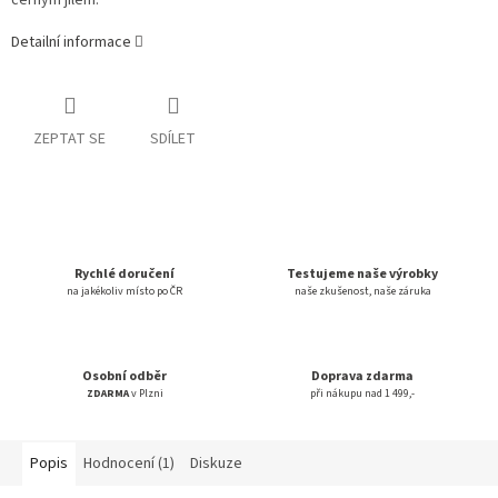
černým jílem.
Detailní informace
ZEPTAT SE
SDÍLET
Rychlé doručení
Testujeme naše výrobky
na jakékoliv místo po ČR
naše zkušenost, naše záruka
Osobní odběr
Doprava zdarma
ZDARMA
v Plzni
při nákupu nad 1 499,-
Popis
Hodnocení (1)
Diskuze