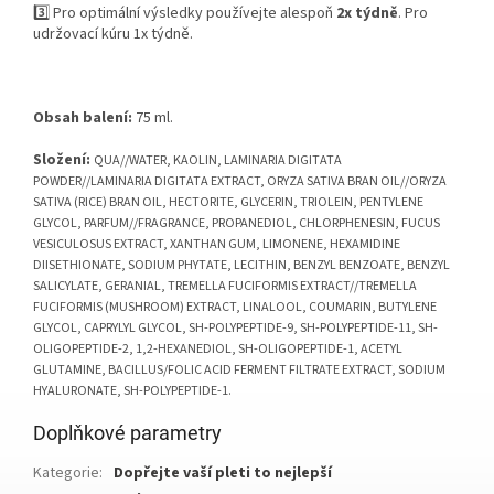
3️⃣ Pro optimální výsledky používejte alespoň
2x týdně
. Pro
udržovací kúru 1x týdně.
Obsah balení:
75 ml.
Složení:
QUA//WATER, KAOLIN, LAMINARIA DIGITATA
POWDER//LAMINARIA DIGITATA EXTRACT, ORYZA SATIVA BRAN OIL//ORYZA
SATIVA (RICE) BRAN OIL, HECTORITE, GLYCERIN, TRIOLEIN, PENTYLENE
GLYCOL, PARFUM//FRAGRANCE, PROPANEDIOL, CHLORPHENESIN, FUCUS
VESICULOSUS EXTRACT, XANTHAN GUM, LIMONENE, HEXAMIDINE
DIISETHIONATE, SODIUM PHYTATE, LECITHIN, BENZYL BENZOATE, BENZYL
SALICYLATE, GERANIAL, TREMELLA FUCIFORMIS EXTRACT//TREMELLA
FUCIFORMIS (MUSHROOM) EXTRACT, LINALOOL, COUMARIN, BUTYLENE
GLYCOL, CAPRYLYL GLYCOL, SH-POLYPEPTIDE-9, SH-POLYPEPTIDE-11, SH-
OLIGOPEPTIDE-2, 1,2-HEXANEDIOL, SH-OLIGOPEPTIDE-1, ACETYL
GLUTAMINE, BACILLUS/FOLIC ACID FERMENT FILTRATE EXTRACT, SODIUM
HYALURONATE, SH-POLYPEPTIDE-1.
Doplňkové parametry
Kategorie
:
Dopřejte vaší pleti to nejlepší