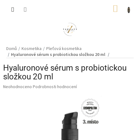
Přejít
NÁKUP
na
obsah
KOŠÍK
Domů
Kosmetika
Pleťová kosmetika
Hyaluronové sérum s probiotickou složkou 20 ml
Hyaluronové sérum s probiotickou
složkou 20 ml
Průměrné
Neohodnoceno
Podrobnosti hodnocení
hodnocení
produktu
je
0,0
z
5
hvězdiček.