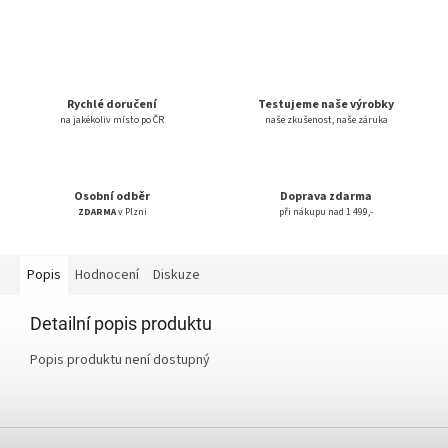
Rychlé doručení
Testujeme naše výrobky
na jakékoliv místo po ČR
naše zkušenost, naše záruka
Osobní odběr
Doprava zdarma
ZDARMA
v Plzni
při nákupu nad 1 499,-
Popis
Hodnocení
Diskuze
Detailní popis produktu
Popis produktu není dostupný
Z