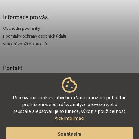
á
p
a
Informace pro vás
t
Obchodní podmínky
í
Podmínky ochrany osobních údajů
Vrácení zboží do 30 dnů
Kontakt
info
@
supertejpy.cz
+420 725 369 172
Používáme cookies, abychom Vám umožnili pohodlné
prohlížení webu a díky analýze provozu webu
neustále zlepšovali jeho funkce, výkon a použitelnost.
Více informací
Vytvořil Shoptet
Souhlasím