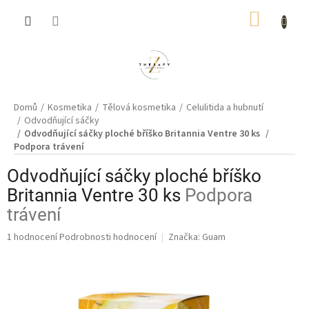
Přejít
NÁKUP
na
obsah
KOŠÍK
Domů
Kosmetika
Tělová kosmetika
Celulitida a hubnutí
Odvodňující sáčky
Odvodňující sáčky ploché bříško Britannia Ventre 30 ks
Podpora trávení
Odvodňující sáčky ploché bříško
Britannia Ventre 30 ks
Podpora
trávení
Průměrné
1 hodnocení
Podrobnosti hodnocení
Značka:
Guam
hodnocení
produktu
je
5,0
z