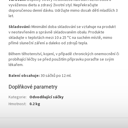
vyváženou dietu a zdravý životní styl. Nepřekračujte
doporučenou denní dávku. Udržujte mimo dosah dětí mladších 3
let.
Skladování:
Minimální doba skladování se vztahuje na produkt
v neotevřeném a správně skladovaném obalu. Produkte
skladujte v teplotách mezi 10 a 25 °C na suchém místě, mimo
přímé sluneční záření a daleko od zdrojů tepla.
Během těhotenství, kojení, v případě chronických onemocnění či
probíhající léčby se před použitím přípravku poraďte se svým
lékařem.
Balení obsahuje:
30 sáčků po 12 ml.
Doplňkové parametry
Kategorie
:
Odvodňující sáčky
Hmotnost
:
0.2 kg
Z
á