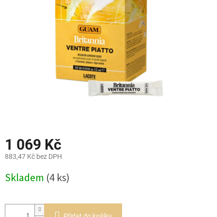
5
hvězdiček.
1 069 Kč
883,47 Kč bez DPH
Měrná
Skladem
(4 ks)
cena:
Přidat do košíku