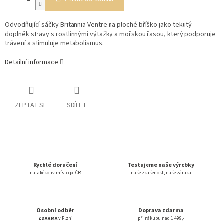
Odvodňující sáčky Britannia Ventre na ploché bříško jako tekutý
doplněk stravy s rostlinnými výtažky a mořskou řasou, který podporuje
trávení a stimuluje metabolismus.
Detailní informace
ZEPTAT SE
SDÍLET
Rychlé doručení
Testujeme naše výrobky
na jakékoliv místo po ČR
naše zkušenost, naše záruka
Osobní odběr
Doprava zdarma
ZDARMA
v Plzni
při nákupu nad 1 499,-