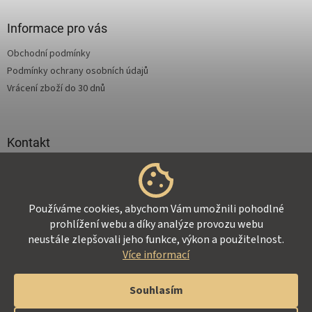
p
a
Informace pro vás
t
Obchodní podmínky
í
Podmínky ochrany osobních údajů
Vrácení zboží do 30 dnů
Kontakt
info
@
supertejpy.cz
+420 725 369 172
Používáme cookies, abychom Vám umožnili pohodlné
prohlížení webu a díky analýze provozu webu
neustále zlepšovali jeho funkce, výkon a použitelnost.
Více informací
Vytvořil Shoptet
Souhlasím