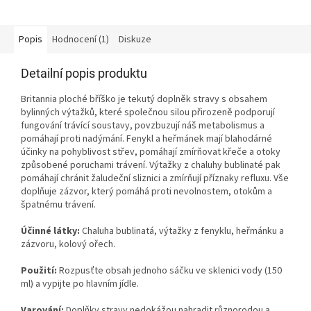
Popis
Hodnocení (1)
Diskuze
Detailní popis produktu
Britannia ploché bříško je tekutý doplněk stravy s obsahem
bylinných výtažků, které společnou silou přirozeně podporují
fungování trávící soustavy, povzbuzují náš metabolismus a
pomáhají proti nadýmání. Fenykl a heřmánek mají blahodárné
účinky na pohyblivost střev, pomáhají zmírňovat křeče a otoky
způsobené poruchami trávení. Výtažky z chaluhy bublinaté pak
pomáhají chránit žaludeční sliznici a zmírňují příznaky refluxu. Vše
doplňuje zázvor, který pomáhá proti nevolnostem, otokům a
špatnému trávení.
Účinné látky:
Chaluha bublinatá, výtažky z fenyklu, heřmánku a
zázvoru, kolový ořech.
Použití:
Rozpusťte obsah jednoho sáčku ve sklenici vody (150
ml) a vypijte po hlavním jídle.
Varování:
Doplňky stravy nedokážou nahradit různorodou a