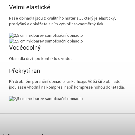
Velmi elastické
Naše obinadla jsou z kvalitního materiálu, který je elastický,
prodyšný a dokážete s ním vytvořit rovnoměrný tlak.
Voděodolný
Obinadla drží i po kontaktu s vodou.
Překrytí ran
Při drobném poranění obinadlo ranku fixuje. Větší šíře obinadel
jsou zase vhodná na kompresi např. komprese nohou do letadla.
Z
á
p