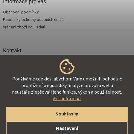
a
Informace pro vás
t
Obchodní podmínky
í
Podmínky ochrany osobních údajů
Vrácení zboží do 30 dnů
Kontakt
info
@
supertejpy.cz
+420 725 369 172
Používáme cookies, abychom Vám umožnili pohodlné
prohlížení webu a díky analýze provozu webu
neustále zlepšovali jeho funkce, výkon a použitelnost.
Více informací
Vytvořil Shoptet
Souhlasím
Copyright 2026
Z-Therapy.cz
. Všechna práva vyhrazena.
Nastavení