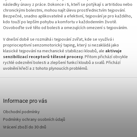
následky únavy z práce. Dokonce i ti, kteří se potýkají s artritidou nebo
chronickými bolestmi, mohou najít úlevu prostřednictvím tejpování.
Bezpečné, snadno aplikovatelné a efektivní, tejpování je pro každého,
kdo touží po lepším pohybu a komfortu v každodenním životě.
Osvoboďte své tělo od bolesti a omezujících omezení s tejpováním.
V dnešní době se rozmáhá i tejpování zvířat, kde se využívá i
proprioceptivní senzomotorický taping, který si nezakládá jako
klasické tejpování na mechanické stabilizaci kloubů, ale
aktivuje
senzibilizací receptorů tělesné procesy
. Přitom přichází obvykle
rychlé odeznění bolesti a zlepšení funkcí kloubů a svalů. Přichází
uvolnění křečí a z tohoto plynoucích problémů.
Z
á
p
a
Informace pro vás
t
Obchodní podmínky
í
Podmínky ochrany osobních údajů
Vrácení zboží do 30 dnů