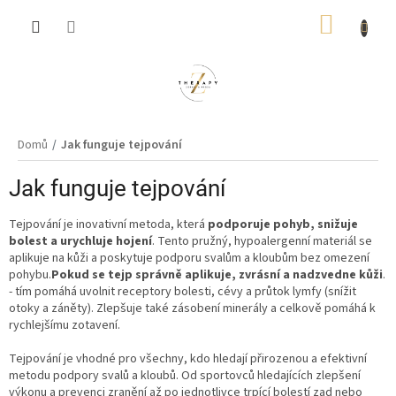
Přejít
NÁKUP
na
obsah
KOŠÍK
Domů
Jak funguje tejpování
Jak funguje tejpování
Tejpování je inovativní metoda, která
podporuje pohyb, snižuje
bolest a urychluje hojení
. Tento pružný, hypoalergenní materiál se
aplikuje na kůži a poskytuje podporu svalům a kloubům bez omezení
pohybu.
Pokud se tejp správně aplikuje, zvrásní a nadzvedne kůži
.
- tím pomáhá uvolnit receptory bolesti, cévy a průtok lymfy (snížit
otoky a záněty). Zlepšuje také zásobení minerály a celkově pomáhá k
rychlejšímu zotavení.
Tejpování je vhodné pro všechny, kdo hledají přirozenou a efektivní
metodu podpory svalů a kloubů. Od sportovců hledajících zlepšení
výkonu a prevenci zranění až po jednotlivce trpící bolestí zad nebo