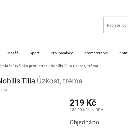
Masáž
Sport
Pro maminky
Aromaterapie
Kont
nhalační tyčinka proti stresu Nobilis Tilia
Úzkost, tréma
obilis Tilia
Úzkost, tréma
Tilia
219 Kč
180,99 Kč bez DPH
Měrná
Objednáno
cena: