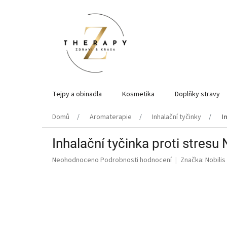
Přejít
na
obsah
Tejpy a obinadla
Kosmetika
Doplňky stravy
Domů
Aromaterapie
Inhalační tyčinky
I
Inhalační tyčinka proti stresu N
Průměrné
Neohodnoceno
Podrobnosti hodnocení
Značka:
Nobilis 
hodnocení
produktu
je
0,0
z
5