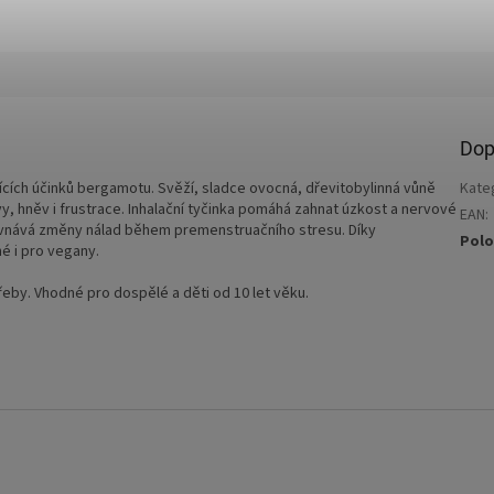
Dop
cích účinků bergamotu. Svěží, sladce ovocná, dřevitobylinná vůně
Kate
avy, hněv i frustrace. Inhalační tyčinka pomáhá zahnat úzkost a nervové
EAN
:
vnává změny nálad během premenstruačního stresu. Díky
Polo
é i pro vegany.
třeby. Vhodné pro dospělé a děti od 10 let věku.