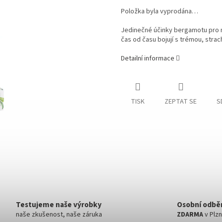
Položka byla vyprodána…
Jedinečné účinky bergamotu pro ná
čas od času bojují s trémou, stra
Detailní informace
TISK
ZEPTAT SE
S
Testujeme naše výrobky
Osobní odbě
naše zkušenost, naše záruka
ZDARMA
v Plzn