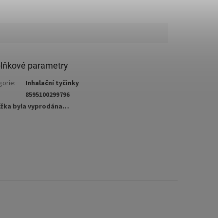
lňkové parametry
gorie
:
Inhalační tyčinky
8595100299796
žka byla vyprodána…