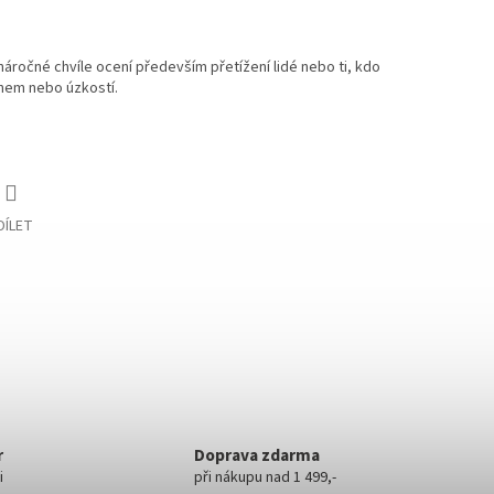
ročné chvíle ocení především přetížení lidé nebo ti, kdo
chem nebo úzkostí.
DÍLET
r
Doprava zdarma
i
při nákupu nad 1 499,-