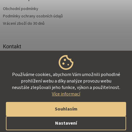
t
Obchodní podmínky
í
Podmínky ochrany osobních údajů
Vrácení zboží do 30 dnů
Kontakt
info
@
supertejpy.cz
+420 725 369 172
Používáme cookies, abychom Vám umožnili pohodlné
prohlížení webu a díky analýze provozu webu
neustále zlepšovali jeho funkce, výkon a použitelnost.
Více informací
Vytvořil Shoptet
Souhlasím
Copyright 2026
Z-Therapy.cz
. Všechna práva vyhrazena.
Nastavení