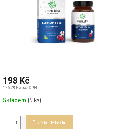
hvězdiček.
198 Kč
176,79 Kč bez DPH
Měrná
Skladem
(5 ks)
cena:
Přidat do košíku