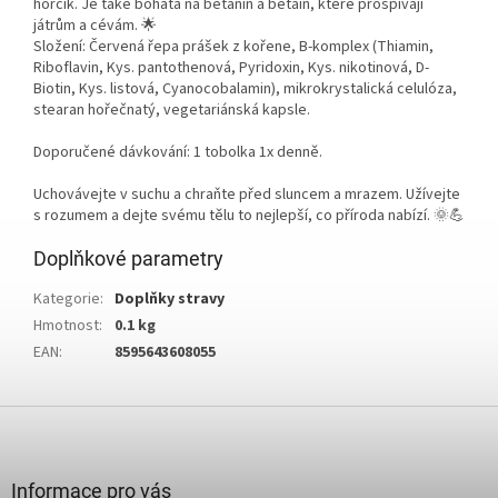
hořčík. Je také bohatá na betanin a betain, které prospívají
játrům a cévám. 🌟
Složení: Červená řepa prášek z kořene, B-komplex (Thiamin,
Riboflavin, Kys. pantothenová, Pyridoxin, Kys. nikotinová, D-
Biotin, Kys. listová, Cyanocobalamin), mikrokrystalická celulóza,
stearan hořečnatý, vegetariánská kapsle.
Doporučené dávkování: 1 tobolka 1x denně.
Uchovávejte v suchu a chraňte před sluncem a mrazem. Užívejte
s rozumem a dejte svému tělu to nejlepší, co příroda nabízí. 🌞💪
Doplňkové parametry
Kategorie
:
Doplňky stravy
Hmotnost
:
0.1 kg
EAN
:
8595643608055
Z
á
p
a
Informace pro vás