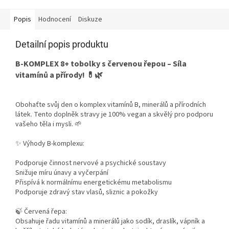
Popis
Hodnocení
Diskuze
Detailní popis produktu
B-KOMPLEX 8+ tobolky s červenou řepou – Síla
vitamínů a přírody! 💊🌿
Obohaťte svůj den o komplex vitamínů B, minerálů a přírodních
látek. Tento doplněk stravy je 100% vegan a skvělý pro podporu
vašeho těla i mysli. 🌱
✨ Výhody B-komplexu:
Podporuje činnost nervové a psychické soustavy
Snižuje míru únavy a vyčerpání
Přispívá k normálnímu energetickému metabolismu
Podporuje zdravý stav vlasů, sliznic a pokožky
🍃 Červená řepa:
Obsahuje řadu vitamínů a minerálů jako sodík, draslík, vápník a