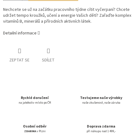
Nechcete se už na začátku pracovního týdne cítit vyčerpaní? Chcete
udržet tempo kroužků, učení a energie Vašich dětí? Zařaďte komplex
vitamínů B, minerálů a přírodních aktivních látek.
Detailní informace
ZEPTAT SE
SDÍLET
Rychlé doručení
Testujeme naše výrobky
na jakékoliv místo po ČR
naše zkušenost, naše záruka
Osobní odběr
Doprava zdarma
ZDARMA
v Plzni
při nákupu nad 1 499,-