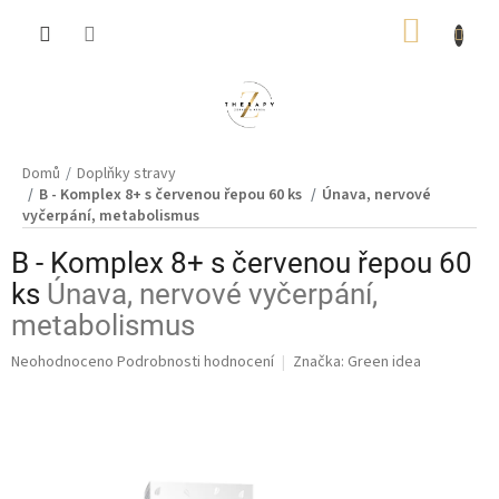
Přejít
NÁKUP
na
obsah
KOŠÍK
Domů
Doplňky stravy
B - Komplex 8+ s červenou řepou 60 ks
Únava, nervové
vyčerpání, metabolismus
B - Komplex 8+ s červenou řepou 60
ks
Únava, nervové vyčerpání,
metabolismus
Průměrné
Neohodnoceno
Podrobnosti hodnocení
Značka:
Green idea
hodnocení
produktu
je
0,0
z
5