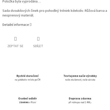
Položka byla vyprodána…
Sada dvoukilových činek pro pohodlný trénink kdekoliv. Růžová barva a
neoprenový materiál.
Detailní informace
ZEPTAT SE
SDÍLET
Rychlé doručení
Testujeme naše výrobky
na jakékoliv místo po ČR
naše zkušenost, naše záruka
Osobní odběr
Doprava zdarma
ZDARMA
v Plzni
při nákupu nad 1 499,-