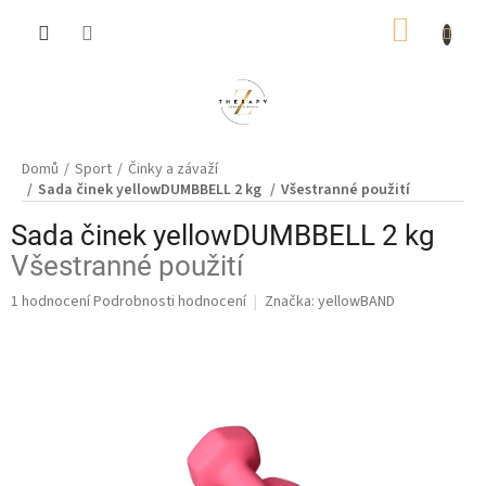
Přejít
NÁKUP
na
obsah
KOŠÍK
Domů
Sport
Činky a závaží
Sada činek yellowDUMBBELL 2 kg
Všestranné použití
Sada činek yellowDUMBBELL 2 kg
Všestranné použití
Průměrné
1 hodnocení
Podrobnosti hodnocení
Značka:
yellowBAND
hodnocení
produktu
je
5,0
z
5
hvězdiček.