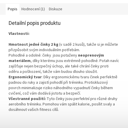
Popis
Hodnocení (1)
Diskuze
Detailní popis produktu
Vlastnosti:
Hmotnost jedné činky 2 kg
(v sadě 2 kusů), takže si je můžete
přizpůsobit svým individuálním potřebám.
Pohodlné a odolné: činky jsou potaženy
neoprenovým
materiálem
, díky kterému jsou extrémně pohodlné. Potah navíc
zajišťuje nejen bezpečný úchop, ale také chrání činky proti
oděru a poškození, takže vám budou dlouho sloužit.
Ergonomický tvar
: Díky ergonomickému tvaru činek perfektně
padnou do ruky a zajistí pohodlí při tréninku. Protiskluzový
povrch minimalizuje riziko náhodného vypadnutí činky během
cvičení, což vám dodává jistotu a bezpečí.
Všestranné použití:
Tyto činky jsou perfektní pro různé druhy
aerobního tréninku. Pomohou vám spálit kalorie, posílit svaly a
dosáhnout vašich fitness cílů.