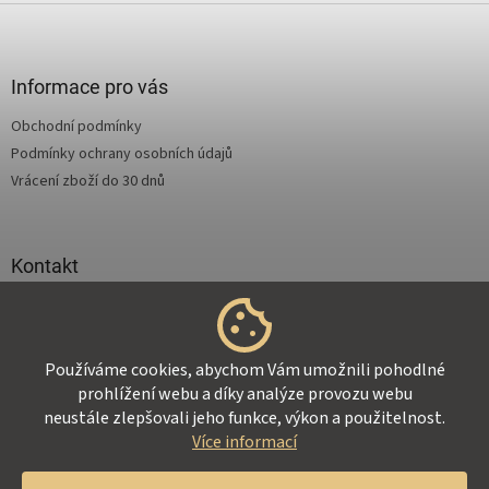
Z
á
p
a
Informace pro vás
t
Obchodní podmínky
í
Podmínky ochrany osobních údajů
Vrácení zboží do 30 dnů
Kontakt
info
@
supertejpy.cz
+420 725 369 172
Používáme cookies, abychom Vám umožnili pohodlné
prohlížení webu a díky analýze provozu webu
neustále zlepšovali jeho funkce, výkon a použitelnost.
Více informací
Vytvořil Shoptet