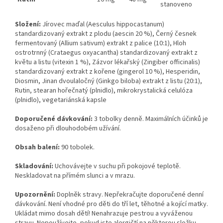
stanoveno
Složení:
Jírovec maďal (Aesculus hippocastanum)
standardizovaný extrakt z plodu (aescin 20 %), Černý česnek
fermentovaný (Allium sativum) extrakt z palice (10:1), Hloh
ostrotrnný (Crataegus oxyacantha) standardizovaný extrakt z
květu a listu (vitexin 1 %), Zázvor lékařský (Zingiber officinalis)
standardizovaný extrakt z kořene (gingerol 10 %), Hesperidin,
Diosmin, Jinan dvoulaločný (Ginkgo biloba) extrakt z listu (20:1),
Rutin, stearan hořečnatý (plnidlo), mikrokrystalická celulóza
(plnidlo), vegetariánská kapsle
Doporučené dávkování:
3 tobolky denně. Maximálních účinků je
dosaženo při dlouhodobém užívání.
Obsah balení:
90 tobolek.
Skladování:
Uchovávejte v suchu při pokojové teplotě.
Neskladovat na přímém slunci a v mrazu.
Upozornění:
Doplněk stravy. Nepřekračujte doporučené denní
dávkování. Není vhodné pro děti do tří let, těhotné a kojící matky.
Ukládat mimo dosah dětí! Nenahrazuje pestrou a vyváženou