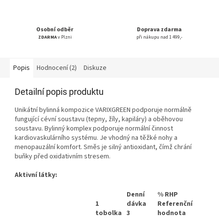
Osobní odběr
Doprava zdarma
ZDARMA
v Plzni
při nákupu nad 1 499,-
Popis
Hodnocení (2)
Diskuze
Detailní popis produktu
Unikátní bylinná kompozice VARIXGREEN podporuje normálně
fungující cévní soustavu (tepny, žíly, kapiláry) a oběhovou
soustavu. Bylinný komplex podporuje normální činnost
kardiovaskulárního systému. Je vhodný na těžké nohy a
menopauzální komfort. Směs je silný antioxidant, čímž chrání
buňky před oxidativním stresem.
Aktivní látky:
Denní
% RHP
1
dávka
Referenční
tobolka
3
hodnota