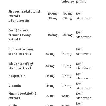
tobolky
příjmu
Jírovec maďal stand.
150 mg
450 mg
Není
extrakt
30 mg
90 mg
stanoveno
z toho aescin
Černý česnek
Není
fermentovaný
100 mg
300 mg
stanoveno
extrakt
Hloh ostrotrnný
Není
stand. extrakt
50 mg
150 mg
stanoveno
Zázvor lékařský
Není
50 mg
150 mg
stand. extrakt
stanoveno
Není
Hesperidin
45 mg
135 mg
stanoveno
Není
Diosmin
45 mg
135 mg
stanoveno
Jinan dvoulaločný
Není
20 mg
60 mg
extrakt
stanoveno
Není
Rutin
16 mg
48 mg