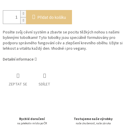
Přidat do košíku
Posilte svůj cévní systém a zbavte se pocitu těžkých nohou s našimi
bylinnými tobolkami! Tyto tobolky jsou speciálně formulovány pro
podporu správného fungování cév a zlepšení krevního oběhu. Užijte si
lehkost a vitalitu každý den.
Vhodné i pro vegany.
Detailní informace
ZEPTAT SE
SDÍLET
Rychlé doručení
Testujeme naše výrobky
na jakékoliv místo po ČR
naše zkušenost, naše záruka