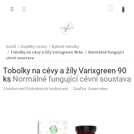
Přejít
NÁKUP
na
obsah
KOŠÍK
Domů
Doplňky stravy
Bylinné tobolky
Tobolky na cévy a žíly Varixgreen 90 ks
Normálně fungující
cévní soustava
Tobolky na cévy a žíly Varixgreen 90
ks
Normálně fungující cévní soustava
Průměrné
2 hodnocení
Podrobnosti hodnocení
Značka:
Green idea
hodnocení
produktu
je
4,0
z
5
hvězdiček.