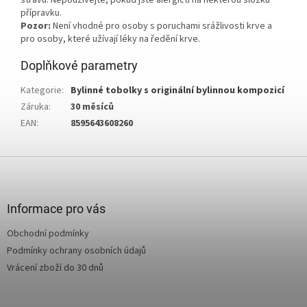
stravu. Nepoužívejte, pokud jste alergičtí na některou složku
přípravku.
Pozor:
Není vhodné pro osoby s poruchami srážlivosti krve a
pro osoby, které užívají léky na ředění krve.
Doplňkové parametry
Kategorie
:
Bylinné tobolky s originální bylinnou kompozicí
Záruka
:
30 měsíců
EAN
:
8595643608260
Z
á
p
a
Informace pro vás
t
Obchodní podmínky
í
Podmínky ochrany osobních údajů
Vrácení zboží do 30 dnů