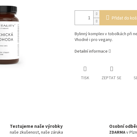
Přidat do koš
Bylinný komplex v tobolkách při 
Vhodné i pro vegany.
Detailní informace
TISK
ZEPTAT SE
S
Testujeme naše výrobky
Osobní odbě
naše zkušenost, naše záruka
ZDARMA
v Plzn