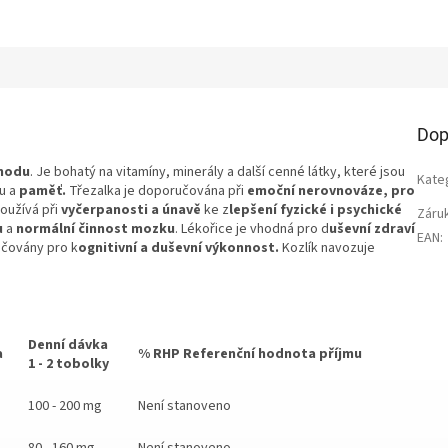
Dop
ohodu
. Je bohatý na vitamíny, minerály a další cenné látky, které jsou
Kate
u a
paměť.
Třezalka je doporučována při
emoční nerovnováze, pro
používá při
vyčerpanosti a únavě
ke z
lepšení fyzické i psychické
Záru
u
a
normální činnost mozku
. Lékořice je vhodná pro d
uševní zdraví
EAN
:
učovány pro k
ognitivní a duševní výkonnost.
Kozlík navozuje
Denní dávka
a
% RHP Referenční hodnota příjmu
1 - 2 tobolky
100 - 200 mg
Není stanoveno