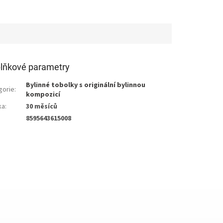
lňkové parametry
Bylinné tobolky s originální bylinnou
gorie
:
kompozicí
ka
:
30 měsíců
8595643615008