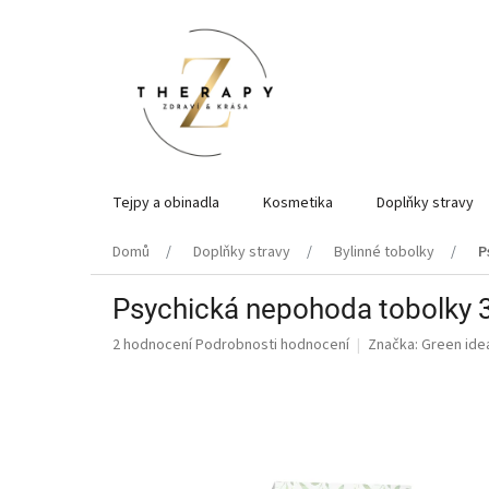
Přejít
na
obsah
Tejpy a obinadla
Kosmetika
Doplňky stravy
Domů
Doplňky stravy
Bylinné tobolky
P
Psychická nepohoda tobolky 
Průměrné
2 hodnocení
Podrobnosti hodnocení
Značka:
Green ide
hodnocení
produktu
je
5,0
z
5