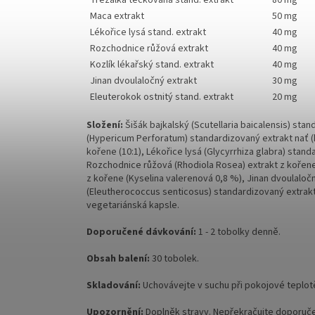
Třezalka tečkovaná stand. extrakt
80 mg
Maca extrakt
50 mg
Lékořice lysá stand. extrakt
40 mg
Rozchodnice růžová extrakt
40 mg
Kozlík lékařský stand. extrakt
40 mg
Jinan dvoulaločný extrakt
30 mg
Eleuterokok ostnitý stand. extrakt
20 mg
Složení:
Šišák bajkalský (Scutellaria baicalensis) stan
(Hypericum Perforatum) standardizovaný extrakt nať (h
kořene (10:1), Lékořice lysá (Glycyrrhiza glabra) stan
Rozchodnice růžová (Rhodiola Rosea) extrakt z kořene (
z kořene (Kyselina valerenová 0,8 %), Jinan dvoulaločný
(Eleutherococcus senticosus) standardizovaný extrakt 
vegetariánská kapsle.
Doporučené dávkování:
1 - 2 tobolky denně.
Obsah balení:
30 tobolek.
Skladování:
Uchovávejte v suchu při pokojové teplotě
Upozornění:
Doplněk stravy. Nepřekračujte doporučené