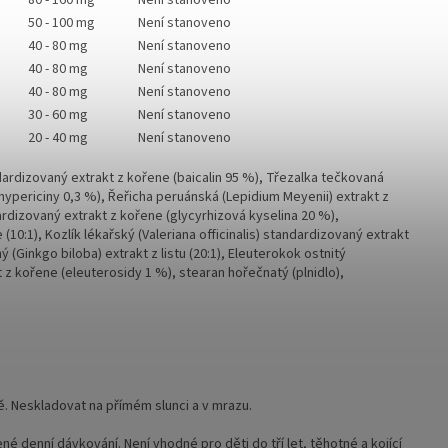
80 - 160 mg
Není stanoveno
50 - 100 mg
Není stanoveno
40 - 80 mg
Není stanoveno
40 - 80 mg
Není stanoveno
40 - 80 mg
Není stanoveno
30 - 60 mg
Není stanoveno
20 - 40 mg
Není stanoveno
dar­dizovaný extrakt z kořene (baicalin 95 %), Třezalka tečkovaná
ypericiny 0,3 %), Řeřicha peruánská (Lepidium Meyenii) extrakt z
dardizovaný extrakt z kořene (glycyrhizová kyselina 20 %),
10:1), Kozlík lékařský (Valeriana officinalis) standardizovaný extrakt
 (Ginkgo biloba) extrakt z listu (20:1), Eleuterokok ostnitý
z kořene (eleuterosidy 1 %), stearan hořečnatý (plnidlo),
. Neskladovat na přímém slunci a v mrazu.
 denní dávkování. Není vhodné pro děti do tří let, těhotné a kojící