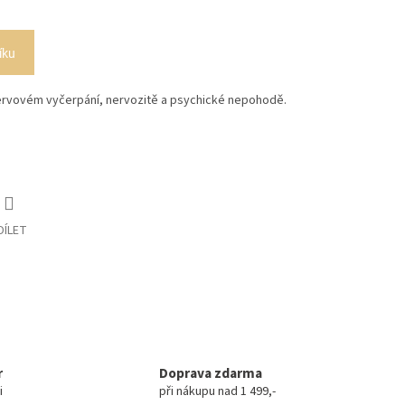
íku
nervovém vyčerpání, nervozitě a psychické nepohodě.
DÍLET
r
Doprava zdarma
i
při nákupu nad 1 499,-