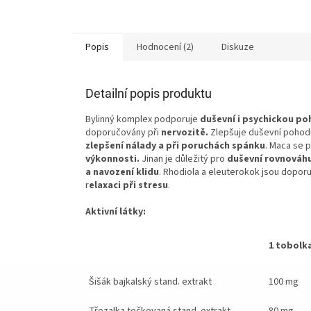
Popis
Hodnocení (2)
Diskuze
Detailní popis produktu
Bylinný komplex podporuje
duševní i psychickou p
doporučovány při
nervozitě.
Zlepšuje duševní pohod
zlepšení nálady a při poruchách spánku
. Maca se 
výkonnosti.
Jinan je důležitý pro
duševní rovnováh
a navození klidu
. Rhodiola a eleuterokok jsou dopor
r
elaxaci při stresu
.
Aktivní látky:
1 tobolk
Šišák bajkalský stand. extrakt
100 mg