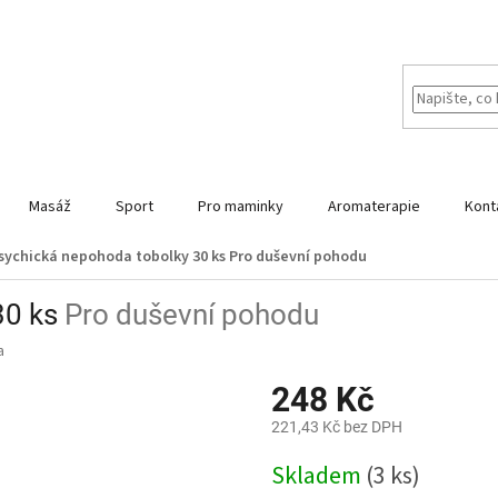
Masáž
Sport
Pro maminky
Aromaterapie
Kont
sychická nepohoda tobolky 30 ks
Pro duševní pohodu
30 ks
Pro duševní pohodu
a
248 Kč
221,43 Kč bez DPH
Měrná
Skladem
(3 ks)
cena: