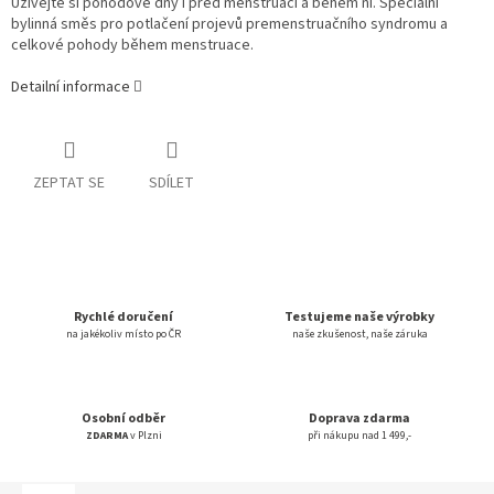
Užívejte si pohodové dny i před menstruací a během ní. Speciální
bylinná směs pro potlačení projevů premenstruačního syndromu a
celkové pohody během menstruace.
Detailní informace
ZEPTAT SE
SDÍLET
Rychlé doručení
Testujeme naše výrobky
na jakékoliv místo po ČR
naše zkušenost, naše záruka
Osobní odběr
Doprava zdarma
ZDARMA
v Plzni
při nákupu nad 1 499,-