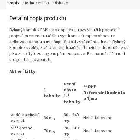
Popis
Hodnocení (2)
Diskuze
Detailní popis produktu
Bylinný komplex PMS jako doplněk stravy slouží k potlačení
projevů premenstruačního syndromu. Komplex obnovuje
celkovou pohodu a uvolňuje tělo od zvýšeného stresu. Bylinný
komplex uvolňuje při premenstruačních tenzích a doporučuje se
jako zdroj fytoestrogenu při menopauze. Pro normální činnost
urogenitálního aparátu.
Aktivní látky:
Denní
% RHP
1
dávka
Referenční hodnota
tobolka
1-3
příjmu
tobolky
Andělika čínská
80 – 240
80 mg
Není stanoveno
extrakt
mg
Šišák stand.
70 – 210
70 mg
Není stanoveno
extrakt
mg