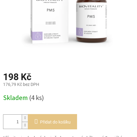
198 Kč
176,79 Kč bez DPH
Měrná
Skladem
(4 ks)
cena:
Přidat do košíku