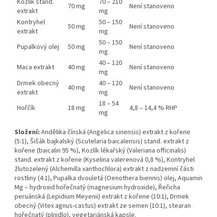
Kozlík stand.
70 – 210
70 mg
Není stanoveno
extrakt
mg
Kontryhel
50 – 150
50 mg
Není stanoveno
extrakt
mg
50 – 150
Pupalkový olej
50 mg
Není stanoveno
mg
40 – 120
Maca extrakt
40 mg
Není stanoveno
mg
Drmek obecný
40 – 120
40 mg
Není stanoveno
extrakt
mg
18 – 54
Hořčík
18 mg
4,8
–
14,4 % RHP
mg
Složení:
Andělika čínská (Angelica sinensis) extrakt z kořene
(5:1), Šišák bajkalský (Scutelaria baicalensis) stand. extrakt z
kořene (baicalin 95 %), Kozlík lékařský (Valeriana officinalis)
stand. extrakt z kořene (Kyselina valerenová 0,8 %), Kontryhel
žlutozelený (Alchemilla xanthochlora) extrakt z nadzemní části
rostliny (4:1), Pupalka dvouletá (Oenothera biennis) olej, Aquamin
Mg – hydroxid hořečnatý (magnesium hydroxide), Řeřicha
peruánská (Lepidium Meyenii) extrakt z kořene (10:1), Drmek
obecný (Vitex agnus-castus) extrakt ze semen (10:1), stearan
hořečnatý (plnidlo), vegetariánská kapsle.