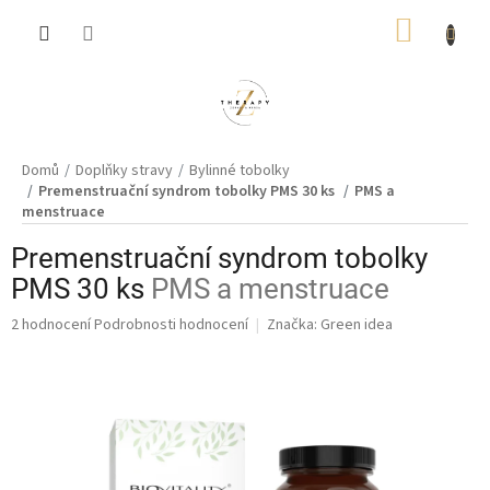
Přejít
NÁKUP
na
obsah
KOŠÍK
Domů
Doplňky stravy
Bylinné tobolky
Premenstruační syndrom tobolky PMS 30 ks
PMS a
menstruace
Premenstruační syndrom tobolky
PMS 30 ks
PMS a menstruace
Průměrné
2 hodnocení
Podrobnosti hodnocení
Značka:
Green idea
hodnocení
produktu
je
5,0
z
5
hvězdiček.