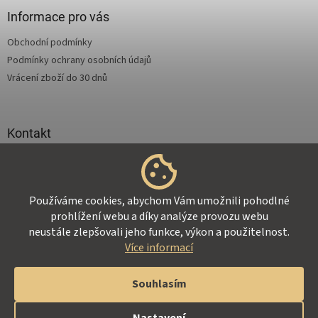
p
a
Informace pro vás
t
Obchodní podmínky
í
Podmínky ochrany osobních údajů
Vrácení zboží do 30 dnů
Kontakt
info
@
supertejpy.cz
+420 725 369 172
Používáme cookies, abychom Vám umožnili pohodlné
prohlížení webu a díky analýze provozu webu
neustále zlepšovali jeho funkce, výkon a použitelnost.
Více informací
Vytvořil Shoptet
Souhlasím
Copyright 2026
Z-Therapy.cz
. Všechna práva vyhrazena.