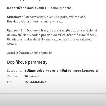
Doporučené dávkování:
1 - 3 tobolky denně.
Skladování:
Uchovávejte v suchu při pokojové teplotě.
Neskladovat na přímém slunci a v mrazu.
Upozornění:
Doplněk stravy. Nepřekračujte doporučené denní
dávkování. Není vhodné pro děti do tří let, těhotné a kojící ženy.
Ukládat mimo dosah dětí! Nenahrazuje pestrou a vyváženou
stravu.
Země původu:
Česká republika
Doplňkové parametry
Kategorie
:
Bylinné tobolky s originální bylinnou kompozicí
Záruka
:
30 měsíců
EAN
:
8595643615077
Z
á