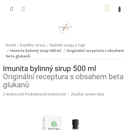
Přejít
NÁKUP
na
obsah
KOŠÍK
Domů
Doplňky stravy
Bylinné sirupy a čaje
Imunita bylinný sirup 500 ml
Originální receptura s obsahem
beta glukanů
Imunita bylinný sirup 500 ml
Originální receptura s obsahem beta
glukanů
Průměrné
1 hodnocení
Podrobnosti hodnocení
Značka:
Green idea
hodnocení
produktu
je
5,0
z
5