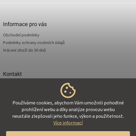
Z
á
p
a
Informace pro vás
t
Obchodní podmínky
í
Podmínky ochrany osobních údajů
Vrácení zboží do 30 dnů
Kontakt
info
@
supertejpy.cz
+420 725 369 172
Používáme cookies, abychom Vám umožnili pohodlné
prohlížení webu a díky analýze provozu webu
neustále zlepšovali jeho funkce, výkon a použitelnost.
Více informací
Vytvořil Shoptet