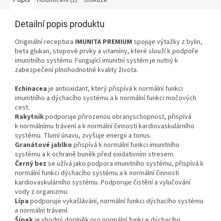
Popis
Hodnocení (1)
Diskuze
Detailní popis produktu
Originální receptura
IMUNITA PREMIUM
spojuje výtažky z bylin,
beta glukan, stopové prvky a vitamíny, které slouží k podpoře
imunitního systému. Fungující imunitní systém je nutný k
zabezpečení plnohodnotné kvality života.
Echinacea
je antioxidant, který přispívá k normální funkci
imunitního a dýchacího systému a k normální funkci močových
cest.
Rakytník
podporuje přirozenou obranyschopnost, přispívá
k normálnímu trávení a k normální činnosti kardiovaskulárního
systému. Tlumí únavu, zvyšuje energii a tonus.
Granátové jablko
přispívá k normální funkci imunitního
systému a k ochraně buněk před oxidativním stresem.
Černý bez
se užívá jako podpora imunitního systému, přispívá k
normální funkci dýchacího systému a k normální činnosti
kardiovaskulárního systému. Podporuje čistění a vylučování
vody z organizmu.
Lípa
podporuje vykašlávání, normální funkci dýchacího systému
a normální trávení.
Šípek
je vhodný doplněk pro normální funkce dýchacího