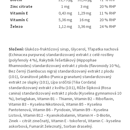
Biotin
11,79 µg
35,36 µg
71 % RHP
Zinc citrate
1 mg
3 mg
20 % RHP
Vitamín E
0,43 mg
1,29 mg
11 % RHP
Vitamín C
5,36 mg
16 mg
20 % RHP
Železo
1,12 mg
3,36 mg
24 % RHP
Složení:
Glukózo-fruktózový sirup, Glycerol, Třapatka nachová
(Echinacea purpurea) standardizovaný extrakt z celé rostliny
(polyfenoly 4 %), Rakytník řešetlákový (Hippophae
Rhamnoides) standardizovaný extrakt z plodu (flavonoidy 10 %),
Bez černý (Sambucus nigra) standardizovaný extrakt z plodu
(10:1), Granátové jablko (Punica granatum) standardizovaný
extrakt ze slupky (10:1), Lípa srdčitá (Tilia Cordata)
standardizovaný extrakt z květu (10:1), Růže šípková (Rosa
canina) standardizovaný extrakt z plodu (Kyselina gymnamová 10
%), betaglukan, Vitamin B1 – Thiamin, Vitamin B2 – Riboflavin,
Vitamin B3 – Kyselina Nikotinová, Vitamin B5 – Kyselina
Pantotenová, Vitamin B6 – Pyridoxin, Vitamin B9 – Kyselina
Listová, Vitamin B12 – Kyanokobalamin, Vitamin H – D-Biotin,
Zinek – citrát zinečnatý, Vitamin E - tokoferol, Vitamin C - kyselina
askorbová, Fumarát železnatý, Sorban draselný.