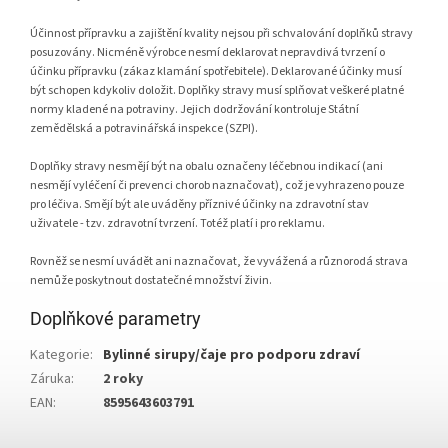
Účinnost přípravku a zajištění kvality nejsou při schvalování doplňků stravy
posuzovány. Nicméně výrobce nesmí deklarovat nepravdivá tvrzení o
účinku přípravku (zákaz klamání spotřebitele). Deklarované účinky musí
být schopen kdykoliv doložit. Doplňky stravy musí splňovat veškeré platné
normy kladené na potraviny. Jejich dodržování kontroluje Státní
zemědělská a potravinářská inspekce (SZPI).
Doplňky stravy nesmějí být na obalu označeny léčebnou indikací (ani
nesmějí vyléčení či prevenci chorob naznačovat), což je vyhrazeno pouze
pro léčiva. Smějí být ale uváděny příznivé účinky na zdravotní stav
uživatele - tzv. zdravotní tvrzení. Totéž platí i pro reklamu.
Rovněž se nesmí uvádět ani naznačovat, že vyvážená a různorodá strava
nemůže poskytnout dostatečné množství živin.
Doplňkové parametry
Kategorie
:
Bylinné sirupy/čaje pro podporu zdraví
Záruka
:
2 roky
EAN
:
8595643603791