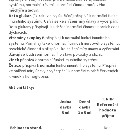
systému, normální trávení a normální činnost močového
měchýře a ledvin.
Beta glukan
(Extrakt z hlívy ústřičné) přispívá k normální funkci
imunitního systému. Užívá se ke snížení míry únavy a vyčerpání.
Beta-glukany přispívají i k udržení normální činnosti horních cest
dýchacích.
Vitamíny skupiny B
přispívají k normální funkci imunitního
systému. Pomáhají také k normální činnosti nervového systému,
psychické činnosti a přispívají ke snížení míry únavy a vyčerpání.
Užívají se k udržení normálního stavu pokožky a sliznic.
Zinek
přispívá k normální funkci imunitního systému.
Železo
přispívá k normální funkci imunitního systému. Přispívá
ke snížení míry únavy a vyčerpání, k normální tvorbě červených
krvinek a hemoglobinu.
Aktivní látky:
% RHP
Jedna
Denní
Referenční
dávka
dávka
hodnota
5 ml
3 x 5 ml
přijmu
Echinacea stand.
Není