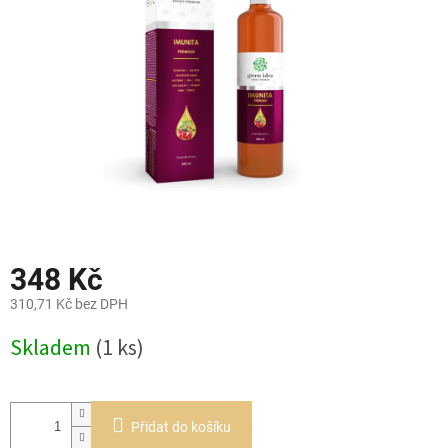
hvězdiček.
348 Kč
310,71 Kč bez DPH
Měrná
Skladem
(1 ks)
cena:
Přidat do košíku