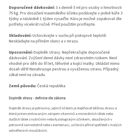
Doporučené dávkování:
3 x denně 5 ml pro osoby o hmotnosti
75 kg. Pro dosažení maximálního účinku podávejte v jedné kúře 3
týdny a následně 1 týden vysaďte. Kúru je možné zopakovat dle
potřeby vícekrát ročně. Před použitím protřepte.
Skladování:
Uchovávejte v suchu při pokojové teplotě.
Neskladujte na přímém slunci a v mrazu.
Upozornění:
Doplněk stravy. Nepřekračujte doporučené
dávkování. Zvýšení denní dávky není zdravotním rizikem. Není
vhodné pro děti do tří let, těhotné a kojící matky. Ukládat mimo
dosah dětí! Nenahrazuje pestrou a vyváženou stravu. Případný
zákal není na závadu.
Země původu:
Česká republika
Doplněk stravy - definice dle zákona
Doplněk stravy je potravina, jejímž účelem je doplňovat běžnou stravu a
která je koncentrovaným zdrojem vitaminů a minerálních látek nebo
dalších látek s nutričním nebo fyziologickým účinkem, obsažených v
potravině samostatně nebo v kombinaci, určená k přímé spotřebě v malých
odměřených množstvích.