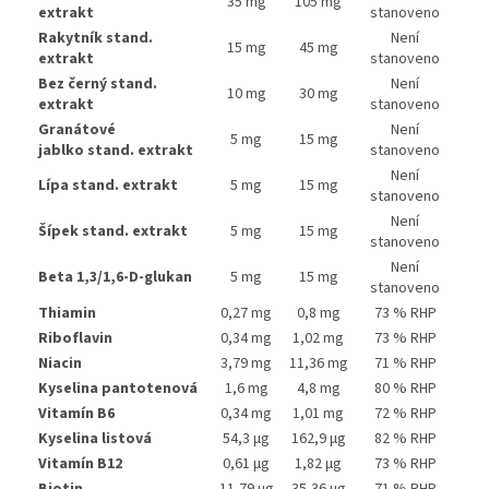
35 mg
105 mg
extrakt
stanoveno
Rakytník stand.
Není
15 mg
45 mg
extrakt
stanoveno
Bez černý stand.
Není
10 mg
30 mg
extrakt
stanoveno
Granátové
Není
5 mg
15 mg
jablko stand. extrakt
stanoveno
Není
Lípa stand. extrakt
5 mg
15 mg
stanoveno
Není
Šípek stand. extrakt
5 mg
15 mg
stanoveno
Není
Beta 1,3/1,6-D-glukan
5 mg
15 mg
stanoveno
Thiamin
0,27 mg
0,8 mg
73 % RHP
Riboflavin
0,34 mg
1,02 mg
73 % RHP
Niacin
3,79 mg
11,36 mg
71 % RHP
Kyselina pantotenová
1,6 mg
4,8 mg
80 % RHP
Vitamín B6
0,34 mg
1,01 mg
72 % RHP
Kyselina listová
54,3 µg
162,9 µg
82 % RHP
Vitamín B12
0,61 µg
1,82 µg
73 % RHP