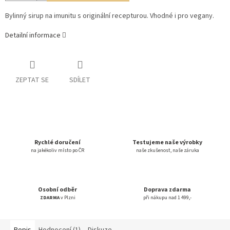
Bylinný sirup na imunitu s originální recepturou. Vhodné i pro vegany.
Detailní informace
ZEPTAT SE
SDÍLET
Rychlé doručení
Testujeme naše výrobky
na jakékoliv místo po ČR
naše zkušenost, naše záruka
Osobní odběr
Doprava zdarma
ZDARMA
v Plzni
při nákupu nad 1 499,-