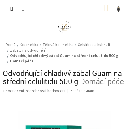
Přejít
NÁKUP
na
obsah
KOŠÍK
Domů
Kosmetika
Tělová kosmetika
Celulitida a hubnutí
Zábaly na odvodnění
Odvodňující chladivý zábal Guam na střední celulitidu 500 g
Domácí péče
Odvodňující chladivý zábal Guam na
střední celulitidu 500 g
Domácí péče
Průměrné
1 hodnocení
Podrobnosti hodnocení
Značka:
Guam
hodnocení
produktu
je
5,0
z
5