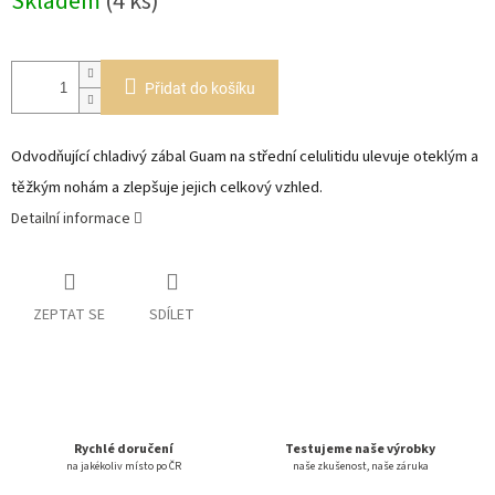
Skladem
(4 ks)
cena:
Přidat do košíku
Odvodňující chladivý zábal Guam na střední celulitidu ulevuje oteklým a
těžkým nohám a zlepšuje jejich celkový vzhled.
Detailní informace
ZEPTAT SE
SDÍLET
Rychlé doručení
Testujeme naše výrobky
na jakékoliv místo po ČR
naše zkušenost, naše záruka