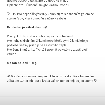
Nechte působit: Relaxujte po dobu 45 minut.
Opláchněte: Důkladně smyjte vlažnou vodou.
💡 Tip: Pro nejlepší výsledky kombinujte s bahenním gelem ze
stejné řady, který umocňuje účinky zábalu.
Pro koho je zábal vhodný?
Pro ty, kdo trpí otoky nohou a pocitem těžkosti.
Pro nohy s křehkými žilkami nebo křečovými žilami, kde je
potřeba šetrný přístup bez aktivního tepla.
Pro ženy i muže, kteří chtějí zpevnit pokožku a zlepšit její
vzhled.
Obsah balení:
500 g.
🌊 Dopřejte svým nohám péči, kterou si zaslouží – s bahenním
zábalem GUAM lehkost a krása vašich nohou nejsou jen snem! 💖
Z
á