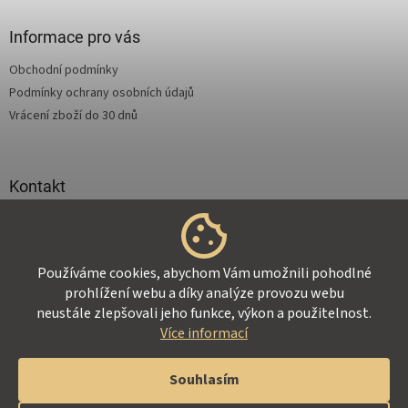
p
a
Informace pro vás
t
Obchodní podmínky
í
Podmínky ochrany osobních údajů
Vrácení zboží do 30 dnů
Kontakt
info
@
supertejpy.cz
+420 725 369 172
Používáme cookies, abychom Vám umožnili pohodlné
prohlížení webu a díky analýze provozu webu
neustále zlepšovali jeho funkce, výkon a použitelnost.
Více informací
Vytvořil Shoptet
Souhlasím