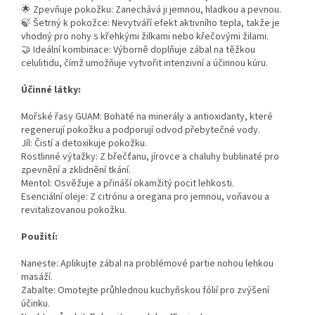
🌟 Zpevňuje pokožku: Zanechává ji jemnou, hladkou a pevnou.
🍃 Šetrný k pokožce: Nevytváří efekt aktivního tepla, takže je
vhodný pro nohy s křehkými žilkami nebo křečovými žilami.
🤝 Ideální kombinace: Výborně doplňuje zábal na těžkou
celulitidu, čímž umožňuje vytvořit intenzivní a účinnou kúru.
Účinné látky:
Mořské řasy GUAM: Bohaté na minerály a antioxidanty, které
regenerují pokožku a podporují odvod přebytečné vody.
Jíl: Čistí a detoxikuje pokožku.
Rostlinné výtažky: Z břečťanu, jírovce a chaluhy bublinaté pro
zpevnění a zklidnění tkání.
Mentol: Osvěžuje a přináší okamžitý pocit lehkosti.
Esenciální oleje: Z citrónu a oregana pro jemnou, voňavou a
revitalizovanou pokožku.
Použití:
Naneste: Aplikujte zábal na problémové partie nohou lehkou
masáží.
Zabalte: Omotejte průhlednou kuchyňskou fólií pro zvýšení
účinku.