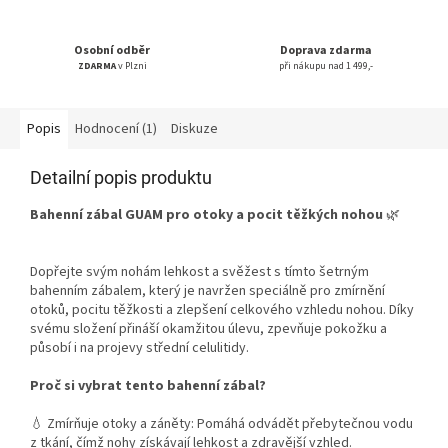
Osobní odběr
Doprava zdarma
ZDARMA
v Plzni
při nákupu nad 1 499,-
Popis
Hodnocení (1)
Diskuze
Detailní popis produktu
Bahenní zábal GUAM pro otoky a pocit těžkých nohou
🌿
Dopřejte svým nohám lehkost a svěžest s tímto šetrným
bahenním zábalem, který je navržen speciálně pro zmírnění
otoků, pocitu těžkosti a zlepšení celkového vzhledu nohou. Díky
svému složení přináší okamžitou úlevu, zpevňuje pokožku a
působí i na projevy střední celulitidy.
Proč si vybrat tento bahenní zábal?
💧 Zmírňuje otoky a záněty: Pomáhá odvádět přebytečnou vodu
z tkání, čímž nohy získávají lehkost a zdravější vzhled.