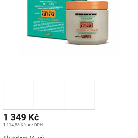
hvězdiček.
1 349 Kč
1 114,88 Kč bez DPH
Měrná