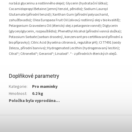
na bázi glycerinu a rostlinného oleje); Glycerin (hydratační látka);
Cocamidopropyl Betaine (jemný tenzid, pěnidlo); Sodium Lauroyl
Glutamate (přírodní tenzid); Xanthan Gum (přírodní polysacharid,
zahušťovadlo); Olea Europaea Fruit Oil (olivový rostlinný olej v bio kvalitě);
Pelargonium Graveolens Oil (éterický olej z pelargonie vonné); Diglycerin
(glycerylglycerin, rozpouštědlo); Phenethyl Alcohol (přírodní vonná složka);
Potassium Sorbate (sorban draselný, konzervant pro certifikované přírodní a
bio přípravky); Citric Acid (kyselina citronová, regulátor pH); CI 77491 (oxidy
železa, přírodní barvivo); Hydrogenated Lecithin (hydrogenovaný lecitin);
Citral*; Citronellol*; Geraniol*; Linalool*. * - z přírodních éterických olejů.
Doplňkové parametry
Kategorie
:
Pro maminky
Hmotnost
:
0.2 kg
Položka byla vyprodána…
Z
á
p