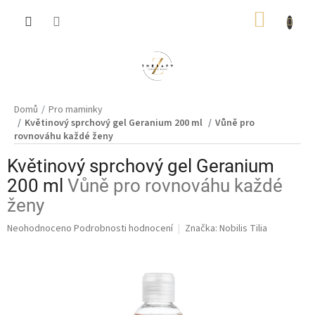
Přejít
NÁKUP
na
obsah
KOŠÍK
Domů
Pro maminky
Květinový sprchový gel Geranium 200 ml
Vůně pro
rovnováhu každé ženy
Květinový sprchový gel Geranium
200 ml
Vůně pro rovnováhu každé
ženy
Průměrné
Neohodnoceno
Podrobnosti hodnocení
Značka:
Nobilis Tilia
hodnocení
produktu
je
0,0
z
5