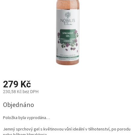
hvězdiček.
279 Kč
230,58 Kč bez DPH
Měrná
Objednáno
cena:
Položka byla vyprodána…
Jemný sprchový gel s květinovou vůní ideální v těhotenství, po porodu