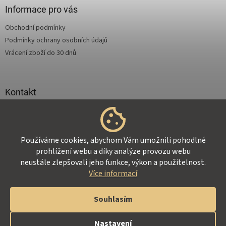
a
Informace pro vás
t
Obchodní podmínky
í
Podmínky ochrany osobních údajů
Vrácení zboží do 30 dnů
Kontakt
info
@
supertejpy.cz
+420 725 369 172
Používáme cookies, abychom Vám umožnili pohodlné
prohlížení webu a díky analýze provozu webu
neustále zlepšovali jeho funkce, výkon a použitelnost.
Více informací
Vytvořil Shoptet
Souhlasím
Copyright 2026
Z-Therapy.cz
. Všechna práva vyhrazena.
Nastavení