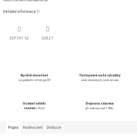
nebo během klimakteria.
Detailní informace
ZEPTAT SE
SDÍLET
Rychlé doručení
Testujeme naše výrobky
na jakékoliv místo po ČR
naše zkušenost, naše záruka
Osobní odběr
Doprava zdarma
ZDARMA
v Plzni
při nákupu nad 1 499,-
Popis
Hodnocení
Diskuze