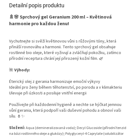
Detailní popis produktu
🚿🌸 Sprchový gel Geranium 200 ml – Květinová
harmonie pro každou ženu!
Vychutnejte si svěží květinovou vůni s růžovými tóny, která
přináší rovnováhu a harmonii. Tento sprchový gel obsahuje
rostlinné bio oleje, které vyživují a zvláčňují pokožku, zatímco
přírodní receptura chrání její přirozený kožní film. 🌿
🌺
Výhody:
Éterický olej z gerania harmonizuje emoční výkyvy
Ideální pro ženy během těhotenství, po porodu a v klimakteriu
Ulevuje při úzkosti a posiluje vnitřní energii
Používejte při každodenní hygieně a nechte se hýčkat jemnou
vůní gerania, která podpoří vaši duševní pohodu a obnoví vaši
sílu. 🌷✨
Složení:
Aqua (demineralizovaná voda); Decyl Glucoside (přírodní tenzid
na bázi rostlinného oleje a glukózy); Polyglyceryl-4 Caprylate (solubilizátor