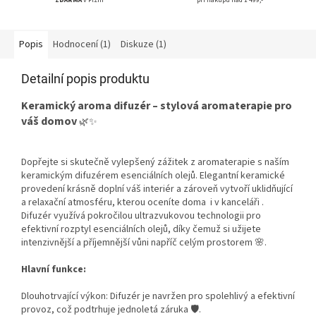
ZDARMA
v Plzni
při nákupu nad 1 499,-
Popis
Hodnocení (1)
Diskuze (1)
Detailní popis produktu
Keramický aroma difuzér – stylová aromaterapie pro
váš domov
🌿✨
Dopřejte si skutečně vylepšený zážitek z aromaterapie s naším
keramickým difuzérem esenciálních olejů. Elegantní keramické
provedení krásně doplní váš interiér a zároveň vytvoří uklidňující
a relaxační atmosféru, kterou oceníte doma i v kanceláři .
Difuzér využívá pokročilou ultrazvukovou technologii pro
efektivní rozptyl esenciálních olejů, díky čemuž si užijete
intenzivnější a příjemnější vůni napříč celým prostorem 🌸.
Hlavní funkce:
Dlouhotrvající výkon: Difuzér je navržen pro spolehlivý a efektivní
provoz, což podtrhuje jednoletá záruka 🛡️.