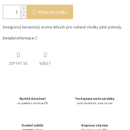
Přidat do košíku
Designový keramický aroma difuzér pro voňavé chvilky plné pohody.
Detailní informace
ZEPTAT SE
SDÍLET
Rychlé doručení
Testujeme naše výrobky
na jakékoliv místo po ČR
naše zkušenost, naše záruka
Osobní odběr
Doprava zdarma