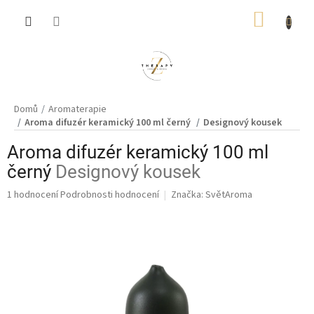
Přejít
NÁKUP
na
obsah
KOŠÍK
Domů
Aromaterapie
Aroma difuzér keramický 100 ml černý
Designový kousek
Aroma difuzér keramický 100 ml
černý
Designový kousek
Průměrné
1 hodnocení
Podrobnosti hodnocení
Značka:
SvětAroma
hodnocení
produktu
je
5,0
z
5
hvězdiček.