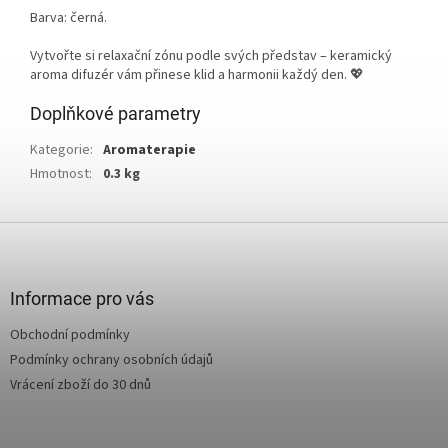
Barva: černá.
Vytvořte si relaxační zónu podle svých představ – keramický
aroma difuzér vám přinese klid a harmonii každý den. 💖
Doplňkové parametry
Kategorie
:
Aromaterapie
Hmotnost
:
0.3 kg
Z
á
p
a
Informace pro vás
t
Obchodní podmínky
í
Podmínky ochrany osobních údajů
Vrácení zboží do 30 dnů