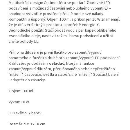
Multifunkční design: O atmosféru se postará 7barevné LED
podsvícení s možností časování nebo úplného vypnutí ⏰ –
snadno si vytvoříte prostředí přesně podle své nálady.
Kompaktní a úsporný: Objem 100 ml a příkon jen 10 W znamenají,
že je difuzér šetrný k prostoru i spotřebě energie ⚡.
Jednoduché použití: Stačí přidat vodu a pár kapek oblíbeného
esenciálního oleje, nastavit režim i barvu podsvícení a užít si
chvíle pohody 🧘‍♀️.
Přímo na difuzéru je první tlačítko pro zapnutí/vypnutí
samotného difuzéru a druhé pro zapnutí/vypnutí LED podsvícení.
K difuzéru je dodáván i
ovladač
, který má funkce
z
apnutí/vypnutí difuzéru, přerušovaného nebo nepřetržitého
"mlžení", časovače, světla a slabé/silné "mlžení". Součást balení
i
adaptér do zásuvky.
Objem: 100 ml.
Výkon: 10 W.
LED světlo: 7 barev.
Rozměr: 9 x 9 x 18 cm.