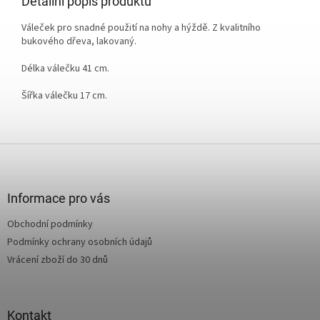
Detailní popis produktu
Váleček pro snadné použití na nohy a hýždě. Z kvalitního
bukového dřeva, lakovaný.
Délka válečku 41 cm.
Šířka válečku 17 cm.
Z
á
p
a
Informace pro vás
t
Obchodní podmínky
í
Podmínky ochrany osobních údajů
Vrácení zboží do 30 dnů
Kontakt