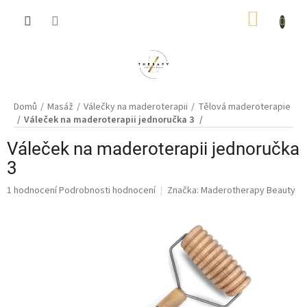
Přejít
NÁKUP
na
obsah
KOŠÍK
Domů
Masáž
Válečky na maderoterapii
Tělová maderoterapie
Váleček na maderoterapii jednoručka 3
Váleček na maderoterapii jednoručka
3
Průměrné
1 hodnocení
Podrobnosti hodnocení
Značka:
Maderotherapy Beauty
hodnocení
produktu
je
5,0
z
5
hvězdiček.