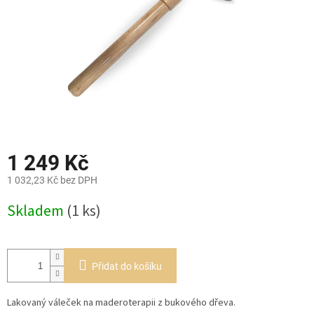
1 249 Kč
1 032,23 Kč bez DPH
Měrná
Skladem
(1 ks)
cena:
Přidat do košíku
Lakovaný váleček na maderoterapii z bukového dřeva.