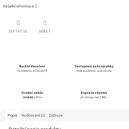
Detailní informace
ZEPTAT SE
SDÍLET
Rychlé doručení
Testujeme naše výrobky
na jakékoliv místo po ČR
naše zkušenost, naše záruka
Osobní odběr
Doprava zdarma
ZDARMA
v Plzni
při nákupu nad 1 499,-
Popis
Hodnocení (1)
Diskuze