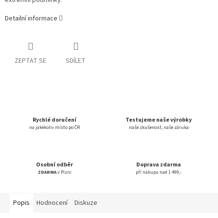
extrémní podmínky.
Detailní informace
ZEPTAT SE
SDÍLET
Rychlé doručení
Testujeme naše výrobky
na jakékoliv místo po ČR
naše zkušenost, naše záruka
Osobní odběr
Doprava zdarma
ZDARMA
v Plzni
při nákupu nad 1 499,-
Popis
Hodnocení
Diskuze