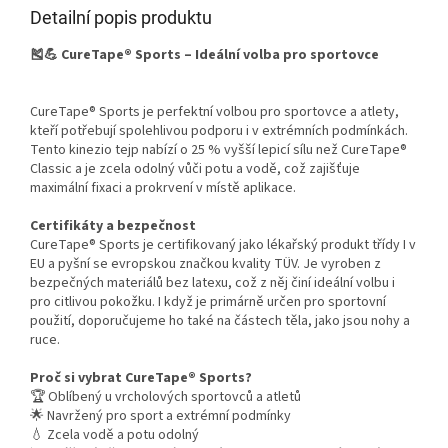
Detailní popis produktu
🎽💪 CureTape® Sports – Ideální volba pro sportovce
CureTape® Sports je perfektní volbou pro sportovce a atlety,
kteří potřebují spolehlivou podporu i v extrémních podmínkách.
Tento kinezio tejp nabízí o 25 % vyšší lepicí sílu než CureTape®
Classic a je zcela odolný vůči potu a vodě, což zajišťuje
maximální fixaci a prokrvení v místě aplikace.
Certifikáty a bezpečnost
CureTape® Sports je certifikovaný jako lékařský produkt třídy I v
EU a pyšní se evropskou značkou kvality TÜV. Je vyroben z
bezpečných materiálů bez latexu, což z něj činí ideální volbu i
pro citlivou pokožku. I když je primárně určen pro sportovní
použití, doporučujeme ho také na částech těla, jako jsou nohy a
ruce.
Proč si vybrat CureTape® Sports?
🏆 Oblíbený u vrcholových sportovců a atletů
🌟 Navržený pro sport a extrémní podmínky
💧 Zcela vodě a potu odolný