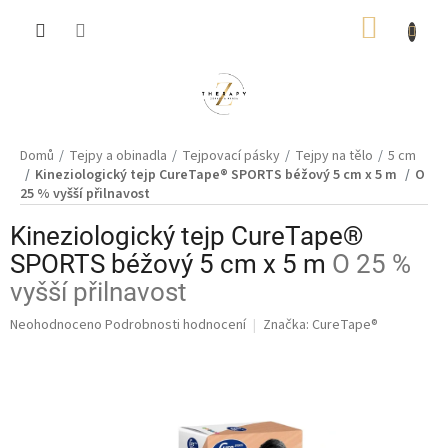
Přejít
NÁKUP
na
obsah
KOŠÍK
Domů
Tejpy a obinadla
Tejpovací pásky
Tejpy na tělo
5 cm
Kineziologický tejp CureTape® SPORTS béžový 5 cm x 5 m
O
25 % vyšší přilnavost
Kineziologický tejp CureTape®
SPORTS béžový 5 cm x 5 m
O 25 %
vyšší přilnavost
Průměrné
Neohodnoceno
Podrobnosti hodnocení
Značka:
CureTape®
hodnocení
produktu
je
0,0
z
5