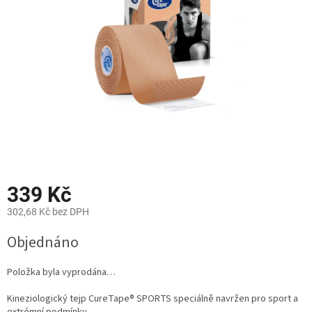
hvězdiček.
339 Kč
302,68 Kč bez DPH
Měrná
Objednáno
cena:
Položka byla vyprodána…
Kineziologický tejp CureTape® SPORTS speciálně n
avržen pro sport a