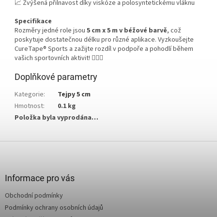
📈 Zvýšená přilnavost díky viskóze a polosyntetickému vláknu
Specifikace
Rozměry jedné role jsou
5 cm x 5 m v béžové barvě
, což
poskytuje dostatečnou délku pro různé aplikace. Vyzkoušejte
CureTape® Sports a zažijte rozdíl v podpoře a pohodlí během
vašich sportovních aktivit! 🏃‍♂️✨
Doplňkové parametry
Kategorie
:
Tejpy 5 cm
Hmotnost
:
0.1 kg
Položka byla vyprodána…
Z
á
p
a
Informace pro vás
t
Obchodní podmínky
í
Podmínky ochrany osobních údajů