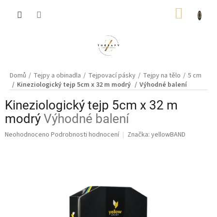
Přejít
NÁKUP
na
obsah
KOŠÍK
Domů
Tejpy a obinadla
Tejpovací pásky
Tejpy na tělo
5 cm
Kineziologický tejp 5cm x 32 m modrý
Výhodné balení
Kineziologický tejp 5cm x 32 m
modrý
Výhodné balení
Průměrné
Neohodnoceno
Podrobnosti hodnocení
Značka:
yellowBAND
hodnocení
produktu
je
0,0
z
5
hvězdiček.