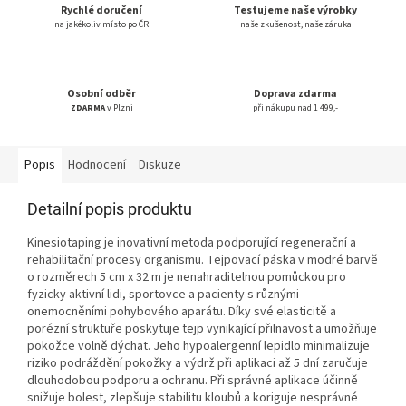
Rychlé doručení
Testujeme naše výrobky
na jakékoliv místo po ČR
naše zkušenost, naše záruka
Osobní odběr
Doprava zdarma
ZDARMA
v Plzni
při nákupu nad 1 499,-
Popis
Hodnocení
Diskuze
Detailní popis produktu
Kinesiotaping je inovativní metoda podporující regenerační a
rehabilitační procesy organismu. Tejpovací páska v modré barvě
o rozměrech 5 cm x 32 m je nenahraditelnou pomůckou pro
fyzicky aktivní lidi, sportovce a pacienty s různými
onemocněními pohybového aparátu. Díky své elasticitě a
porézní struktuře poskytuje tejp vynikající přilnavost a umožňuje
pokožce volně dýchat. Jeho hypoalergenní lepidlo minimalizuje
riziko podráždění pokožky a výdrž při aplikaci až 5 dní zaručuje
dlouhodobou podporu a ochranu. Při správné aplikace účinně
snižuje bolest, zlepšuje stabilitu kloubů a koriguje nesprávné