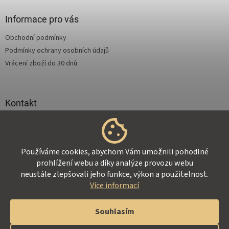
p
a
Informace pro vás
t
Obchodní podmínky
í
Podmínky ochrany osobních údajů
Vrácení zboží do 30 dnů
Kontakt
info
@
supertejpy.cz
+420 725 369 172
Používáme cookies, abychom Vám umožnili pohodlné
prohlížení webu a díky analýze provozu webu
neustále zlepšovali jeho funkce, výkon a použitelnost.
Více informací
Vytvořil Shoptet
Souhlasím