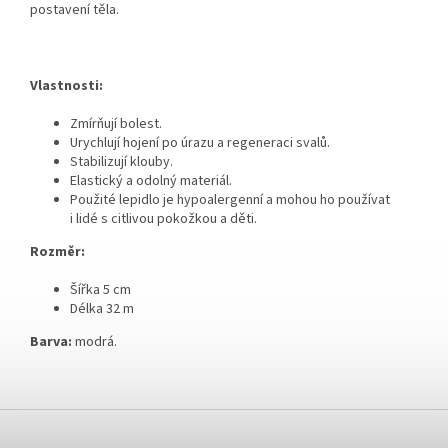
postavení těla.
Vlastnosti:
Zmírňují bolest.
Urychlují hojení po úrazu a regeneraci svalů.
Stabilizují klouby.
Elastický a odolný materiál.
Použité lepidlo je
hypoalergenní a mohou ho používat
i lidé s citlivou pokožkou a děti.
Rozměr:
Šířka 5 cm
Délka 32 m
Barva:
modrá.
Z
á