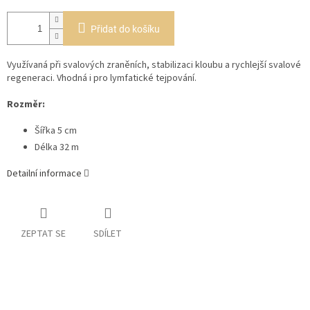
Přidat do košíku
Využívaná při svalových zraněních, stabilizaci kloubu a rychlejší svalové
regeneraci. Vhodná i pro lymfatické tejpování.
Rozměr:
Šířka 5 cm
Délka 32 m
Detailní informace
ZEPTAT SE
SDÍLET