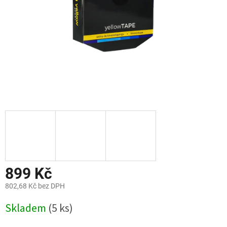
899 Kč
802,68 Kč bez DPH
Měrná
Skladem
(5 ks)
cena: