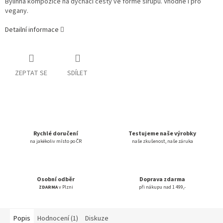
Bylinná kompozice na dýchací cesty ve formě sirupu. Vhodné i pro
vegany.
Detailní informace
ZEPTAT SE
SDÍLET
Rychlé doručení
Testujeme naše výrobky
na jakékoliv místo po ČR
naše zkušenost, naše záruka
Osobní odběr
Doprava zdarma
ZDARMA
v Plzni
při nákupu nad 1 499,-
Popis
Hodnocení (1)
Diskuze