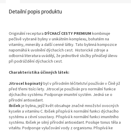
Detailní popis produktu
Originální receptura
DÝCHACÍ CESTY PREMIUM
kombinuje
pečlivě vybrané byliny v unikátním komplexu, bohatém na
vitamíny, minerály a další cenné látky. Tato bylinná kompozice
napomáhá k uvolnění dýchacích cest. Historické zdroje a
odborná literatura uvádějí, že jednotlivé složky přinášejí úlevu
při podráždění dýchacích cest.
Charakteristika účinných látek:
Jitrocel kopinatý
byl v přírodním léčitelství používán v Číně již
před třemi tisíci lety. Jitrocel je používán pro normální funkce
dýchacího systému. Podporuje imunitní systém. Jedná se o
přírodní antioxidant.
Ibišek
je bylina, jejíž květ obsahuje značné množství ovocných
kyselin a vitamínu C. Ibišek přispívá k normální funkci dýchacího
systému a cévní soustavy. Přispívá k normální funkci imunitního
systému. Ibišek je silný přírodní antioxidant. Posiluje tonus těla a
vitalitu. Podporuje vylučování vody z organismu. Přispívá ke