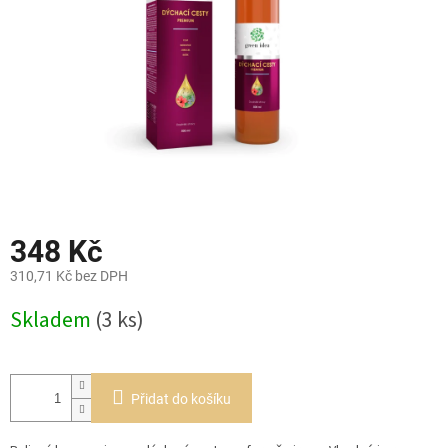
348 Kč
310,71 Kč bez DPH
Měrná
Skladem
(3 ks)
cena:
Přidat do košíku