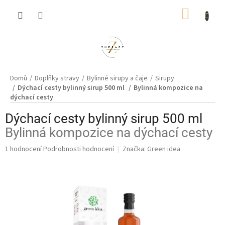
Přejít
NÁKUP
na
obsah
KOŠÍK
Domů
Doplňky stravy
Bylinné sirupy a čaje
Sirupy
Dýchací cesty bylinný sirup 500 ml
Bylinná kompozice na
dýchací cesty
Dýchací cesty bylinný sirup 500 ml
Bylinná kompozice na dýchací cesty
Průměrné
1 hodnocení
Podrobnosti hodnocení
Značka:
Green idea
hodnocení
produktu
je
5,0
z
5
hvězdiček.