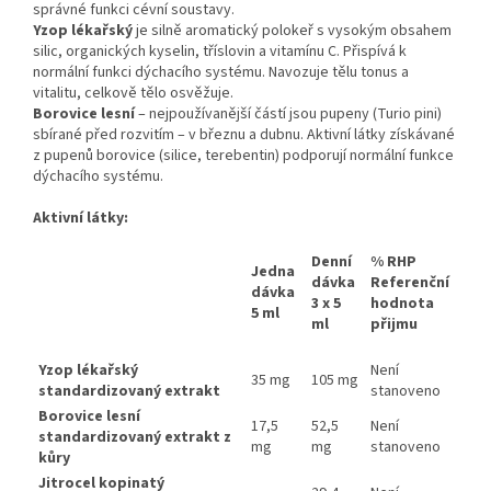
správné funkci cévní soustavy.
Yzop lékařský
je silně aromatický polokeř s vysokým obsahem
silic, organických kyselin, tříslovin a vitamínu C. Přispívá k
normální funkci dýchacího systému. Navozuje tělu tonus a
vitalitu, celkově tělo osvěžuje.
Borovice lesní
– nejpoužívanější částí jsou pupeny (Turio pini)
sbírané před rozvitím – v březnu a dubnu. Aktivní látky získávané
z pupenů borovice (silice, terebentin) podporují normální funkce
dýchacího systému.
Aktivní látky:
Denní
% RHP
Jedna
dávka
Referenční
dávka
3 x 5
hodnota
5 ml
ml
přijmu
Yzop lékařský
Není
35 mg
105 mg
standardizovaný extrakt
stanoveno
Borovice lesní
17,5
52,5
Není
standardizovaný extrakt z
mg
mg
stanoveno
kůry
Jitrocel kopinatý