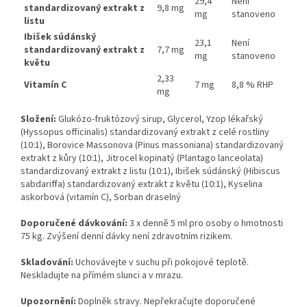
29,4
Není
standardizovaný extrakt z
9,8 mg
mg
stanoveno
listu
Ibišek súdánský
23,1
Není
standardizovaný extrakt z
7,7 mg
mg
stanoveno
květu
2,33
Vitamín C
7 mg
8,8 % RHP
mg
Složení:
Glukózo-fruktózový sirup, Glycerol, Yzop lékařský
(Hyssopus officinalis) standardizovaný extrakt z celé rostliny
(10:1), Borovice Massonova (Pinus massoniana) standardizovaný
extrakt z kůry (10:1), Jitrocel kopinatý (Plantago lanceolata)
standardizovaný extrakt z listu (10:1), Ibišek súdánský (Hibiscus
sabdariffa) standardizovaný extrakt z květu (10:1), Kyselina
askorbová (vitamín C), Sorban draselný
Doporučené dávkování:
3 x denně 5 ml pro osoby o hmotnosti
75 kg. Zvýšení denní dávky není zdravotním rizikem.
Skladování:
Uchovávejte v suchu při pokojové teplotě.
Neskladujte na přímém slunci a v mrazu.
Upozornění:
Doplněk stravy. Nepřekračujte doporučené