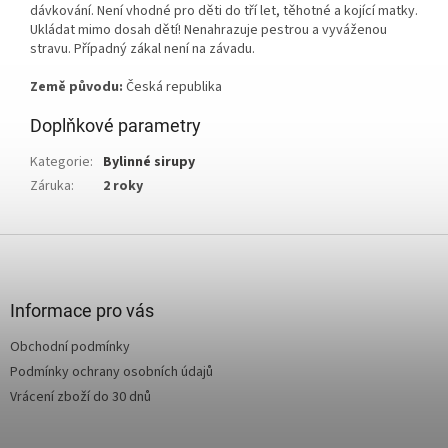
dávkování. Není vhodné pro děti do tří let, těhotné a kojící matky.
Ukládat mimo dosah dětí! Nenahrazuje pestrou a vyváženou
stravu. Případný zákal není na závadu.
Země původu:
Česká republika
Doplňkové parametry
Kategorie
:
Bylinné sirupy
Záruka
:
2 roky
Z
á
p
a
Informace pro vás
t
Obchodní podmínky
í
Podmínky ochrany osobních údajů
Vrácení zboží do 30 dnů