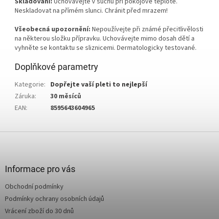
Skladování:
Uchovávejte v suchu při pokojové teplotě.
Neskladovat na přímém slunci. Chránit před mrazem!
Všeobecná upozornění:
Nepoužívejte při známé přecitlivělosti
na některou složku přípravku. Uchovávejte mimo dosah dětí a
vyhněte se kontaktu se sliznicemi. Dermatologicky testované.
Doplňkové parametry
Kategorie
:
Dopřejte vaší pleti to nejlepší
Záruka
:
30 měsíců
EAN
:
8595643604965
Z
á
p
a
Informace pro vás
t
Obchodní podmínky
í
Podmínky ochrany osobních údajů
Vrácení zboží do 30 dnů