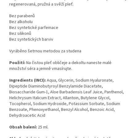
regenerovaná, pružná a svěží pleť.
Bez parabenů
Bez alkoholu
Bez syntetické parfemace
Bez silikonů
Bez syntetických barviv
Vyráběno šetrnou metodou za studena
Použití:
Na čistou pleť obličeje a dekoltu naneste malé
množství séra a jemně vmasírujte.
Ingredients (INCI):
Aqua, Glycerin, Sodium Hyaluronate,
Dipeptide Diaminobutyroyl Benzylamide Diacetate,
Biosaccharide Gum-1, Aloe Barbadensis Leaf Juice, Panthenol,
Helichrysum Italicum Extract, Allantoin, Butylene Glycol,
Tocopherol, Sodium Hydroxide, Potassium Sorbate, Sodium
Benzoate, Phenoxyethanol, Benzyl Alcohol, Benzoic Acid,
Dehydroacetic Acid
Obsah balení:
25 ml.