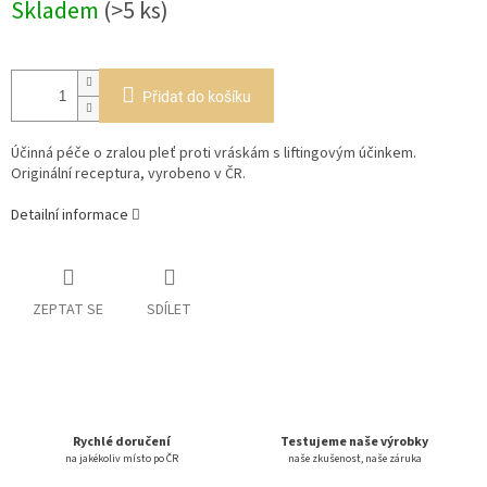
Skladem
(>5 ks)
cena:
Přidat do košíku
Účinná péče o zralou pleť proti vráskám s liftingovým účinkem.
Originální receptura, vyrobeno v ČR.
Detailní informace
ZEPTAT SE
SDÍLET
Rychlé doručení
Testujeme naše výrobky
na jakékoliv místo po ČR
naše zkušenost, naše záruka