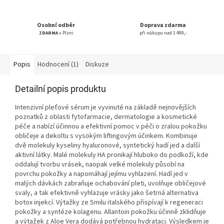
Osobní odběr
Doprava zdarma
ZDARMA
v Plzni
při nákupu nad 1 499,-
Popis
Hodnocení (1)
Diskuze
Detailní popis produktu
Intenzivní pleťové sérum je vyvinuté na základě nejnovějších
poznatků z oblasti fytofarmacie, dermatologie a kosmetické
péče a nabízí účinnou a efektivní pomoc v péči o zralou pokožku
obličeje a dekoltu s vysokým liftingovým účinkem. Kombinuje
dvě molekuly kyseliny hyaluronové, syntetický hadí jed a další
aktivní látky. Malé molekuly HA pronikají hluboko do podkoží, kde
oddalují tvorbu vrásek, naopak velké molekuly působí na
povrchu pokožky a napomáhají jejímu vyhlazení. Hadí jed v
malých dávkách zabraňuje ochabování pleti, uvolňuje obličejové
svaly, a tak efektivně vyhlazuje vrásky jako šetrná alternativa
botox injekcí. Výtažky ze Smilu italského přispívají k regeneraci
pokožky a syntéze kolagenu. Allantoin pokožku účinně zklidňuje
a výtažek z Aloe Vera dodává potřebnou hydrataci. Výsledkem je