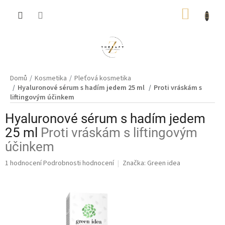
Přejít
NÁKUP
na
obsah
KOŠÍK
Domů
Kosmetika
Pleťová kosmetika
Hyaluronové sérum s hadím jedem 25 ml
Proti vráskám s
liftingovým účinkem
Hyaluronové sérum s hadím jedem
25 ml
Proti vráskám s liftingovým
účinkem
Průměrné
1 hodnocení
Podrobnosti hodnocení
Značka:
Green idea
hodnocení
produktu
je
5,0
z
5