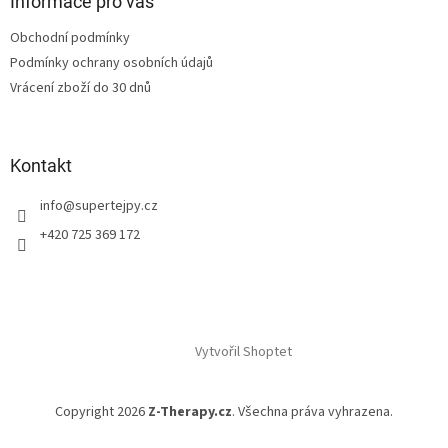
a
Informace pro vás
t
Obchodní podmínky
í
Podmínky ochrany osobních údajů
Vrácení zboží do 30 dnů
Kontakt
info
@
supertejpy.cz
+420 725 369 172
Vytvořil Shoptet
Copyright 2026
Z-Therapy.cz
. Všechna práva vyhrazena.