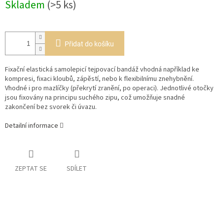
Skladem
(>5 ks)
cena:
Přidat do košíku
Fixační elastická samolepicí tejpovací bandáž v
hodná například ke
kompresi, fixaci kloubů, zápěstí, nebo k flexibilnímu znehybnění.
Vhodné i pro mazlíčky (překrytí zranění, po operaci). Jednotlivé otočky
jsou fixovány na principu suchého zipu, což umožňuje snadné
zakončení bez svorek či úvazu.
Detailní informace
ZEPTAT SE
SDÍLET