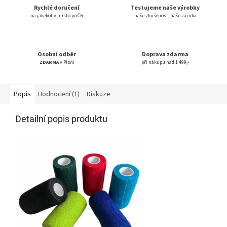
Rychlé doručení
Testujeme naše výrobky
na jakékoliv místo po ČR
naše zkušenost, naše záruka
Osobní odběr
Doprava zdarma
ZDARMA
v Plzni
při nákupu nad 1 499,-
Popis
Hodnocení (1)
Diskuze
Detailní popis produktu