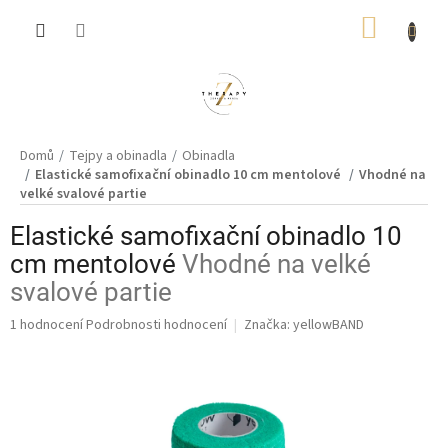
Přejít
NÁKUP
na
obsah
KOŠÍK
Domů
Tejpy a obinadla
Obinadla
Elastické samofixační obinadlo 10 cm mentolové
Vhodné na
velké svalové partie
Elastické samofixační obinadlo 10
cm mentolové
Vhodné na velké
svalové partie
Průměrné
1 hodnocení
Podrobnosti hodnocení
Značka:
yellowBAND
hodnocení
produktu
je
5,0
z
5