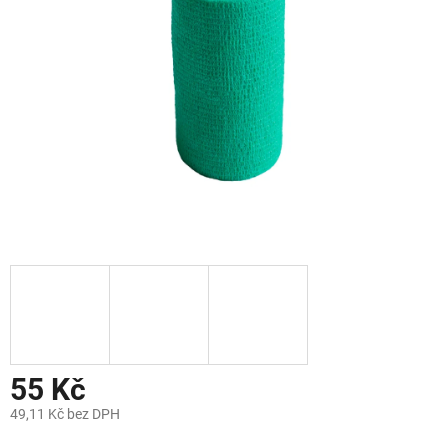
hvězdiček.
55 Kč
49,11 Kč bez DPH
Měrná